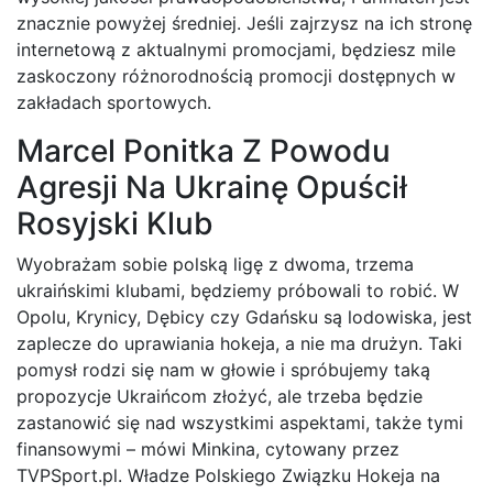
znacznie powyżej średniej. Jeśli zajrzysz na ich stronę
internetową z aktualnymi promocjami, będziesz mile
zaskoczony różnorodnością promocji dostępnych w
zakładach sportowych.
Marcel Ponitka Z Powodu
Agresji Na Ukrainę Opuścił
Rosyjski Klub
Wyobrażam sobie polską ligę z dwoma, trzema
ukraińskimi klubami, będziemy próbowali to robić. W
Opolu, Krynicy, Dębicy czy Gdańsku są lodowiska, jest
zaplecze do uprawiania hokeja, a nie ma drużyn. Taki
pomysł rodzi się nam w głowie i spróbujemy taką
propozycje Ukraińcom złożyć, ale trzeba będzie
zastanowić się nad wszystkimi aspektami, także tymi
finansowymi – mówi Minkina, cytowany przez
TVPSport.pl. Władze Polskiego Związku Hokeja na