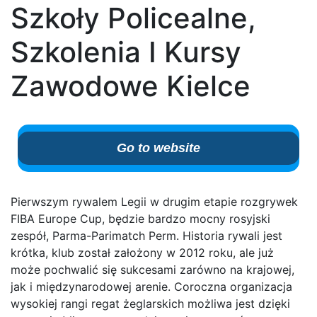
Szkoły Policealne,
Szkolenia I Kursy
Zawodowe Kielce
Go to website
Pierwszym rywalem Legii w drugim etapie rozgrywek
FIBA Europe Cup, będzie bardzo mocny rosyjski
zespół, Parma-Parimatch Perm. Historia rywali jest
krótka, klub został założony w 2012 roku, ale już
może pochwalić się sukcesami zarówno na krajowej,
jak i międzynarodowej arenie. Coroczna organizacja
wysokiej rangi regat żeglarskich możliwa jest dzięki