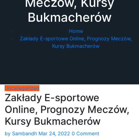
Meczów, Kursy
Bukmacherów
Home
Zakłady E-sportowe Online, Prognozy Meczów,
Kursy Bukmacherów
Uncategorized
Zakłady E-sportowe
Online, Prognozy Meczów,
Kursy Bukmacherów
by
Sambandh
Mar 24, 2022
0 Comment