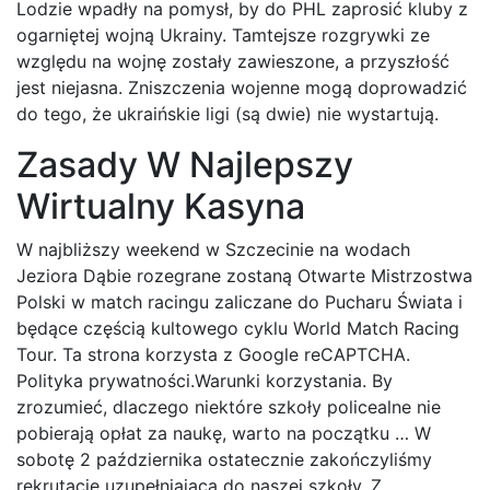
Lodzie wpadły na pomysł, by do PHL zaprosić kluby z
ogarniętej wojną Ukrainy. Tamtejsze rozgrywki ze
względu na wojnę zostały zawieszone, a przyszłość
jest niejasna. Zniszczenia wojenne mogą doprowadzić
do tego, że ukraińskie ligi (są dwie) nie wystartują.
Zasady W Najlepszy
Wirtualny Kasyna
W najbliższy weekend w Szczecinie na wodach
Jeziora Dąbie rozegrane zostaną Otwarte Mistrzostwa
Polski w match racingu zaliczane do Pucharu Świata i
będące częścią kultowego cyklu World Match Racing
Tour. Ta strona korzysta z Google reCAPTCHA.
Polityka prywatności.Warunki korzystania. By
zrozumieć, dlaczego niektóre szkoły policealne nie
pobierają opłat za naukę, warto na początku … W
sobotę 2 października ostatecznie zakończyliśmy
rekrutację uzupełniającą do naszej szkoły. Z