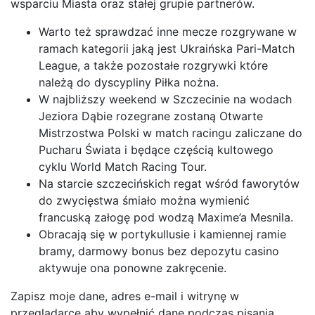
wsparciu Miasta oraz stałej grupie partnerów.
Warto też sprawdzać inne mecze rozgrywane w
ramach kategorii jaką jest Ukraińska Pari-Match
League, a także pozostałe rozgrywki które
należą do dyscypliny Piłka nożna.
W najbliższy weekend w Szczecinie na wodach
Jeziora Dąbie rozegrane zostaną Otwarte
Mistrzostwa Polski w match racingu zaliczane do
Pucharu Świata i będące częścią kultowego
cyklu World Match Racing Tour.
Na starcie szczecińskich regat wśród faworytów
do zwycięstwa śmiało można wymienić
francuską załogę pod wodzą Maxime’a Mesnila.
Obracają się w portykullusie i kamiennej ramie
bramy, darmowy bonus bez depozytu casino
aktywuje ona ponowne zakręcenie.
Zapisz moje dane, adres e-mail i witrynę w
przeglądarce aby wypełnić dane podczas pisania