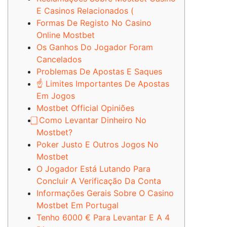
E Casinos Relacionados (
Formas De Registo No Casino
Online Mostbet
Os Ganhos Do Jogador Foram
Cancelados
Problemas De Apostas E Saques
☝️ Limites Importantes De Apostas
Em Jogos
Mostbet Official Opiniões
⃣ Сomo Levantar Dinheiro No
Mostbet?
Poker Justo E Outros Jogos No
Mostbet
O Jogador Está Lutando Para
Concluir A Verificação Da Conta
Іnfоrmаçõеs Gеrаіs Sоbrе О Саsіnо
Mоstbеt Еm Роrtugаl
Tenho 6000 € Para Levantar E A 4