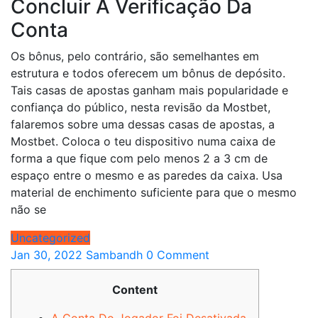
Concluir A Verificação Da
Conta
Os bônus, pelo contrário, são semelhantes em
estrutura e todos oferecem um bônus de depósito.
Tais casas de apostas ganham mais popularidade e
confiança do público, nesta revisão da Mostbet,
falaremos sobre uma dessas casas de apostas, a
Mostbet. Coloca o teu dispositivo numa caixa de
forma a que fique com pelo menos 2 a 3 cm de
espaço entre o mesmo e as paredes da caixa. Usa
material de enchimento suficiente para que o mesmo
não se
Uncategorized
Jan 30, 2022
Sambandh
0 Comment
Content