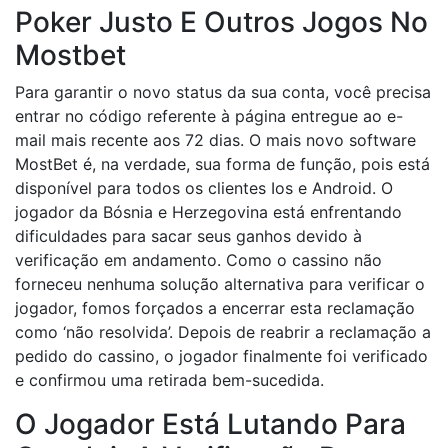
Poker Justo E Outros Jogos No
Mostbet
Para garantir o novo status da sua conta, você precisa
entrar no código referente à página entregue ao e-
mail mais recente aos 72 dias. O mais novo software
MostBet é, na verdade, sua forma de função, pois está
disponível para todos os clientes Ios e Android. O
jogador da Bósnia e Herzegovina está enfrentando
dificuldades para sacar seus ganhos devido à
verificação em andamento. Como o cassino não
forneceu nenhuma solução alternativa para verificar o
jogador, fomos forçados a encerrar esta reclamação
como ‘não resolvida’. Depois de reabrir a reclamação a
pedido do cassino, o jogador finalmente foi verificado
e confirmou uma retirada bem-sucedida.
O Jogador Está Lutando Para