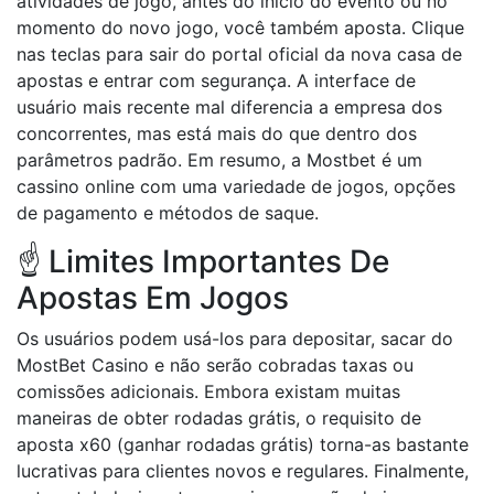
atividades de jogo, antes do início do evento ou no
momento do novo jogo, você também aposta. Clique
nas teclas para sair do portal oficial da nova casa de
apostas e entrar com segurança. A interface de
usuário mais recente mal diferencia a empresa dos
concorrentes, mas está mais do que dentro dos
parâmetros padrão. Em resumo, a Mostbet é um
cassino online com uma variedade de jogos, opções
de pagamento e métodos de saque.
☝️ Limites Importantes De
Apostas Em Jogos
Os usuários podem usá-los para depositar, sacar do
MostBet Casino e não serão cobradas taxas ou
comissões adicionais. Embora existam muitas
maneiras de obter rodadas grátis, o requisito de
aposta x60 (ganhar rodadas grátis) torna-as bastante
lucrativas para clientes novos e regulares. Finalmente,