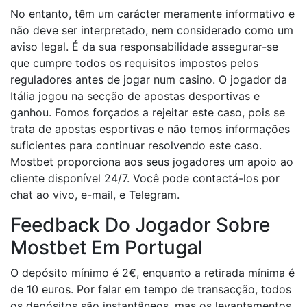
No entanto, têm um carácter meramente informativo e
não deve ser interpretado, nem considerado como um
aviso legal. É da sua responsabilidade assegurar-se
que cumpre todos os requisitos impostos pelos
reguladores antes de jogar num casino. O jogador da
Itália jogou na secção de apostas desportivas e
ganhou. Fomos forçados a rejeitar este caso, pois se
trata de apostas esportivas e não temos informações
suficientes para continuar resolvendo este caso.
Mostbet proporciona aos seus jogadores um apoio ao
cliente disponível 24/7. Você pode contactá-los por
chat ao vivo, e-mail, e Telegram.
Feedback Do Jogador Sobre
Mostbet Em Portugal
O depósito mínimo é 2€, enquanto a retirada mínima é
de 10 euros. Por falar em tempo de transacção, todos
os depósitos são instantâneos, mas os levantamentos