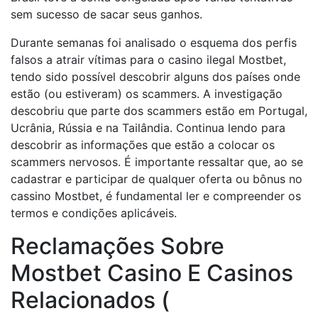
sem sucesso de sacar seus ganhos.
Durante semanas foi analisado o esquema dos perfis
falsos a atrair vítimas para o casino ilegal Mostbet,
tendo sido possível descobrir alguns dos países onde
estão (ou estiveram) os scammers. A investigação
descobriu que parte dos scammers estão em Portugal,
Ucrânia, Rússia e na Tailândia. Continua lendo para
descobrir as informações que estão a colocar os
scammers nervosos. É importante ressaltar que, ao se
cadastrar e participar de qualquer oferta ou bônus no
cassino Mostbet, é fundamental ler e compreender os
termos e condições aplicáveis.
Reclamações Sobre
Mostbet Casino E Casinos
Relacionados (