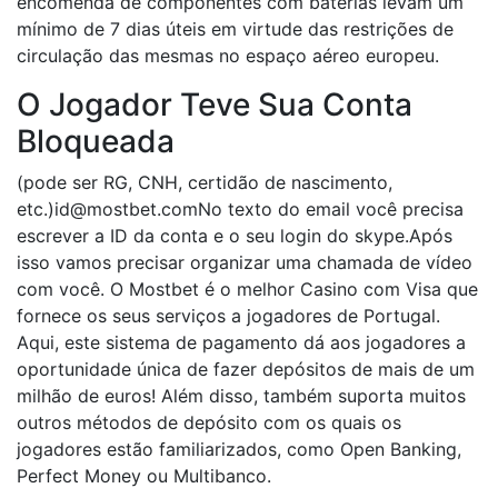
encomenda de componentes com baterias levam um
mínimo de 7 dias úteis em virtude das restrições de
circulação das mesmas no espaço aéreo europeu.
O Jogador Teve Sua Conta
Bloqueada
(pode ser RG, CNH, certidão de nascimento,
etc.)id@mostbet.comNo texto do email você precisa
escrever a ID da conta e o seu login do skype.Após
isso vamos precisar organizar uma chamada de vídeo
com você. O Mostbet é o melhor Casino com Visa que
fornece os seus serviços a jogadores de Portugal.
Aqui, este sistema de pagamento dá aos jogadores a
oportunidade única de fazer depósitos de mais de um
milhão de euros! Além disso, também suporta muitos
outros métodos de depósito com os quais os
jogadores estão familiarizados, como Open Banking,
Perfect Money ou Multibanco.