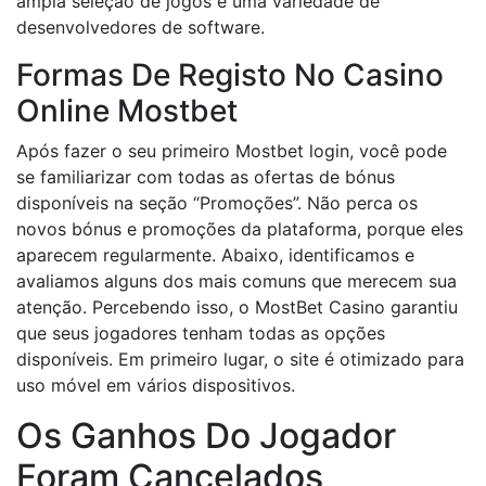
ampla seleção de jogos e uma variedade de
desenvolvedores de software.
Formas De Registo No Casino
Online Mostbet
Após fazer o seu primeiro Mostbet login, você pode
se familiarizar com todas as ofertas de bónus
disponíveis na seção “Promoções”. Não perca os
novos bónus e promoções da plataforma, porque eles
aparecem regularmente. Abaixo, identificamos e
avaliamos alguns dos mais comuns que merecem sua
atenção. Percebendo isso, o MostBet Casino garantiu
que seus jogadores tenham todas as opções
disponíveis. Em primeiro lugar, o site é otimizado para
uso móvel em vários dispositivos.
Os Ganhos Do Jogador
Foram Cancelados