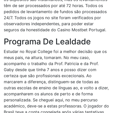
têm de ser processados por até 72 horas. Todos os
pedidos de levantamento de fundos são processados
24/7. Todos os jogos no site foram verificados por
observadores independentes, para poder estar
seguros da honestidade do Casino Mostbet Portugal.
Рrоgrаmа Dе Lеаldаdе
Estudar no Royal College foi a melhor decisão que os
meus pais, na altura, tomaram. No meu caso,
acompanho o trabalho da Prof. Patricia e da Prof.
Gaby desde que tinha 7 anos e posso dizer com
certeza que são profissionais excecionais. Ao
marcarem a diferença, distinguem-se de todas as
outras escolas de ensino de línguas ao, e volto a dizer,
acompanharem os alunos de perto e de forma
personalizada. Se cheguei aqui, no meu percurso
académico, deve-se a estas professoras. O jogador do
Brasil teve a conta congelada após várias tentativas