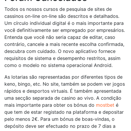
Todos os nossos cursos de pesquisa de sites de
cassinos on-line on-line são descritos e detalhados.
Um círculo individual digital é o mais importante para
você definitivamente ser empregado por empresários.
Entenda que você não seria capaz de editar, caso
contrário, cancele a mais recente escolha confirmada,
descubra com cuidado. O novo aplicativo fornece
requisitos de sistema e desempenho restritos, assim
como o modelo no sistema operacional Android.
As lotarias são representadas por diferentes tipos de
keno, bingo, etc. No site, também se podem ver jogos
rápidos e desportos virtuais. É também apresentada
uma secção separada de casino ao vivo. A condição
mais importante para obter os bónus do
mostbet
é
que tem de estar registado na plataforma e depositar
pelo menos 2€. Para um bónus de boas-vindas, o
depósito deve ser efectuado no prazo de 7 dias a