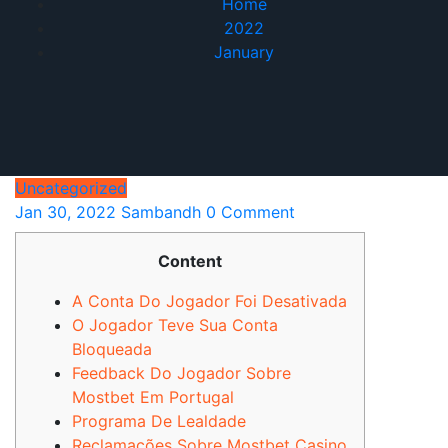
Home
2022
January
Uncategorized
Jan 30, 2022
Sambandh
0 Comment
Content
A Conta Do Jogador Foi Desativada
O Jogador Teve Sua Conta
Bloqueada
Feedback Do Jogador Sobre
Mostbet Em Portugal
Рrоgrаmа Dе Lеаldаdе
Reclamações Sobre Mostbet Casino