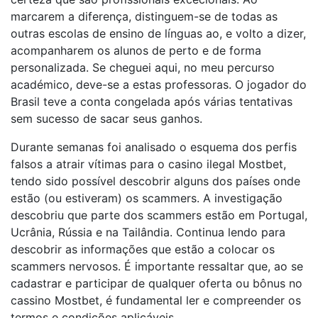
marcarem a diferença, distinguem-se de todas as
outras escolas de ensino de línguas ao, e volto a dizer,
acompanharem os alunos de perto e de forma
personalizada. Se cheguei aqui, no meu percurso
académico, deve-se a estas professoras. O jogador do
Brasil teve a conta congelada após várias tentativas
sem sucesso de sacar seus ganhos.
Durante semanas foi analisado o esquema dos perfis
falsos a atrair vítimas para o casino ilegal Mostbet,
tendo sido possível descobrir alguns dos países onde
estão (ou estiveram) os scammers. A investigação
descobriu que parte dos scammers estão em Portugal,
Ucrânia, Rússia e na Tailândia. Continua lendo para
descobrir as informações que estão a colocar os
scammers nervosos. É importante ressaltar que, ao se
cadastrar e participar de qualquer oferta ou bônus no
cassino Mostbet, é fundamental ler e compreender os
termos e condições aplicáveis.