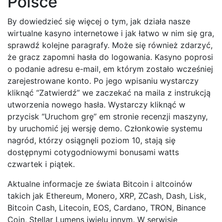
Polsce
By dowiedzieć się więcej o tym, jak działa nasze
wirtualne kasyno internetowe i jak łatwo w nim się gra,
sprawdź kolejne paragrafy. Może się również zdarzyć,
że gracz zapomni hasła do logowania. Kasyno poprosi
o podanie adresu e-mail, em którym zostało wcześniej
zarejestrowane konto. Po jego wpisaniu wystarczy
kliknąć “Zatwierdź” we zaczekać na maila z instrukcją
utworzenia nowego hasła. Wystarczy kliknąć w
przycisk “Uruchom grę” em stronie recenzji maszyny,
by uruchomić jej wersję demo. Członkowie systemu
nagród, którzy osiągnęli poziom 10, stają się
dostępnymi cotygodniowymi bonusami watts
czwartek i piątek.
Aktualne informacje ze świata Bitcoin i altcoinów
takich jak Ethereum, Monero, XRP, ZCash, Dash, Lisk,
Bitcoin Cash, Litecoin, EOS, Cardano, TRON, Binance
Coin, Stellar Lumens iwielu innym. W serwisie