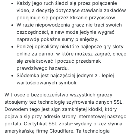
Każdy jego ruch śledzi się przez połączenie
video, a decyzję dotyczące stawiania zakładów
podejmuje się poprzez klikanie przycisków.
W razie niepowodzenia gracz nie traci swoich
oszczędności, a new może jedynie wygrać
naprawdę pokaźne sumy pieniędzy.
Poniżej opisaliśmy niektóre najlepsze gry sloty
online za darmo, w które możesz zagrać, chcąc
się zrelaksować i poczuć przedsmak
prawdziwego hazardu.
Siódemka jest najczęściej jednym z . lepiej
wartościowanych symboli.
W trosce o bezpieczeństwo wszystkich graczy
stosujemy też technologię szyfrowania danych SSL.
Dowodem tego jest sign zamkniętej kłódki, który
pojawia się przy adresie strony internetowej naszego
portalu. Certyfikat SSL został wydany przez słynna
amerykańską firmę Cloudflare. Ta technologia