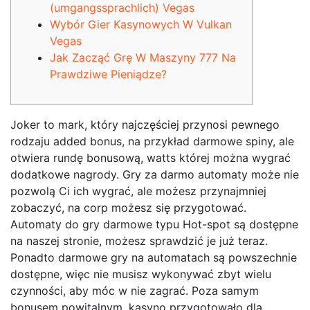
(umgangssprachlich) Vegas
Wybór Gier Kasynowych W Vulkan
Vegas
Jak Zacząć Grę W Maszyny 777 Na
Prawdziwe Pieniądze?
Joker to mark, który najczęściej przynosi pewnego
rodzaju added bonus, na przykład darmowe spiny, ale
otwiera rundę bonusową, watts której można wygrać
dodatkowe nagrody. Gry za darmo automaty może nie
pozwolą Ci ich wygrać, ale możesz przynajmniej
zobaczyć, na corp możesz się przygotować.
Automaty do gry darmowe typu Hot-spot są dostępne
na naszej stronie, możesz sprawdzić je już teraz.
Ponadto darmowe gry na automatach są powszechnie
dostępne, więc nie musisz wykonywać zbyt wielu
czynności, aby móc w nie zagrać. Poza samym
bonusem powitalnym, kasyno przygotowało dla