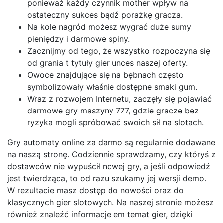
ponieważ każdy czynnik mother wpływ na
ostateczny sukces bądź porażkę gracza.
Na kole nagród możesz wygrać duże sumy
pieniędzy i darmowe spiny.
Zacznijmy od tego, że wszystko rozpoczyna się
od grania t tytuły gier unces naszej oferty.
Owoce znajdujące się na bębnach często
symbolizowały właśnie dostępne smaki gum.
Wraz z rozwojem Internetu, zaczęły się pojawiać
darmowe gry maszyny 777, gdzie gracze bez
ryzyka mogli spróbować swoich sił na slotach.
Gry automaty online za darmo są regularnie dodawane
na naszą stronę. Codziennie sprawdzamy, czy któryś z
dostawców nie wypuścił nowej gry, a jeśli odpowiedź
jest twierdząca, to od razu szukamy jej wersji demo.
W rezultacie masz dostęp do nowości oraz do
klasycznych gier slotowych. Na naszej stronie możesz
również znaleźć informacje em temat gier, dzięki