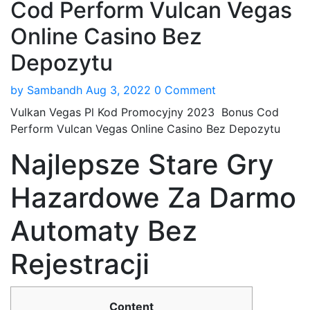
Cod Perform Vulcan Vegas
Online Casino Bez
Depozytu
by
Sambandh
Aug 3, 2022
0 Comment
Vulkan Vegas Pl Kod Promocyjny 2023 ️ Bonus Cod
Perform Vulcan Vegas Online Casino Bez Depozytu
Najlepsze Stare Gry
Hazardowe Za Darmo
Automaty Bez
Rejestracji
Content