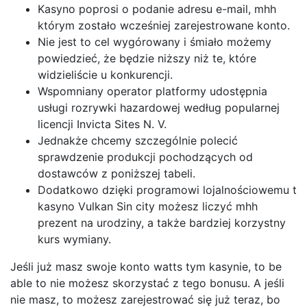
Kasyno poprosi o podanie adresu e-mail, mhh
którym zostało wcześniej zarejestrowane konto.
Nie jest to cel wygórowany i śmiało możemy
powiedzieć, że będzie niższy niż te, które
widzieliście u konkurencji.
Wspomniany operator platformy udostępnia
usługi rozrywki hazardowej według popularnej
licencji Invicta Sites N. V.
Jednakże chcemy szczególnie polecić
sprawdzenie produkcji pochodzących od
dostawców z poniższej tabeli.
Dodatkowo dzięki programowi lojalnościowemu t
kasyno Vulkan Sin city możesz liczyć mhh
prezent na urodziny, a także bardziej korzystny
kurs wymiany.
Jeśli już masz swoje konto watts tym kasynie, to be
able to nie możesz skorzystać z tego bonusu. A jeśli
nie masz, to możesz zarejestrować się już teraz, bo