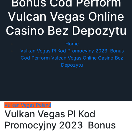
Bonus Cod Perform
Vulcan Vegas Online
Casino Bez Depozytu
Home
Vulkan Vegas Pl Kod Promocyjny 2023 ️ Bonus
Cod Perform Vulcan Vegas Online Casino Bez
Depozytu
Vulkan Vegas Poland
Vulkan Vegas Pl Kod
Promocyjny 2023 ️ Bonus