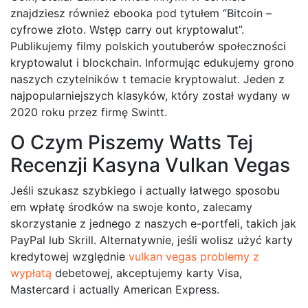
znajdziesz również ebooka pod tytułem “Bitcoin –
cyfrowe złoto. Wstęp carry out kryptowalut”.
Publikujemy filmy polskich youtuberów społeczności
kryptowalut i blockchain. Informując edukujemy grono
naszych czytelników t temacie kryptowalut. Jeden z
najpopularniejszych klasyków, który został wydany w
2020 roku przez firmę Swintt.
O Czym Piszemy Watts Tej
Recenzji Kasyna Vulkan Vegas
Jeśli szukasz szybkiego i actually łatwego sposobu
em wpłatę środków na swoje konto, zalecamy
skorzystanie z jednego z naszych e-portfeli, takich jak
PayPal lub Skrill. Alternatywnie, jeśli wolisz użyć karty
kredytowej względnie
vulkan vegas problemy z
wypłatą
debetowej, akceptujemy karty Visa,
Mastercard i actually American Express.