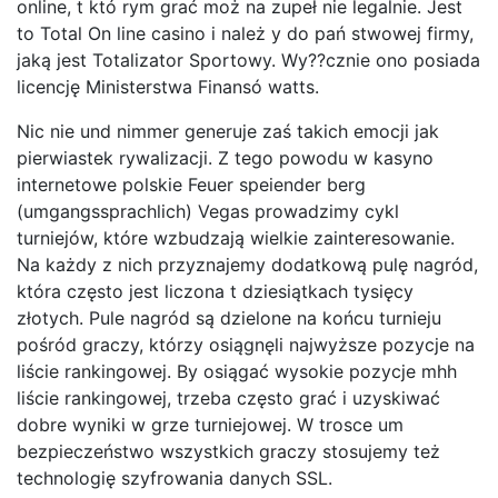
online, t któ rym grać moż na zupeł nie legalnie. Jest
to Total On line casino i należ y do pań stwowej firmy,
jaką jest Totalizator Sportowy. Wy??cznie ono posiada
licencję Ministerstwa Finansó watts.
Nic nie und nimmer generuje zaś takich emocji jak
pierwiastek rywalizacji. Z tego powodu w kasyno
internetowe polskie Feuer speiender berg
(umgangssprachlich) Vegas prowadzimy cykl
turniejów, które wzbudzają wielkie zainteresowanie.
Na każdy z nich przyznajemy dodatkową pulę nagród,
która często jest liczona t dziesiątkach tysięcy
złotych. Pule nagród są dzielone na końcu turnieju
pośród graczy, którzy osiągnęli najwyższe pozycje na
liście rankingowej. By osiągać wysokie pozycje mhh
liście rankingowej, trzeba często grać i uzyskiwać
dobre wyniki w grze turniejowej. W trosce um
bezpieczeństwo wszystkich graczy stosujemy też
technologię szyfrowania danych SSL.