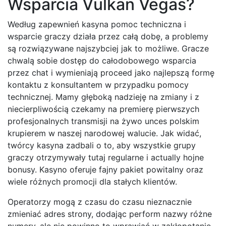
Wsparcia Vulkan Vegas?
Według zapewnień kasyna pomoc techniczna i
wsparcie graczy działa przez całą dobę, a problemy
są rozwiązywane najszybciej jak to możliwe. Gracze
chwalą sobie dostęp do całodobowego wsparcia
przez chat i wymieniają proceed jako najlepszą formę
kontaktu z konsultantem w przypadku pomocy
technicznej. Mamy głęboką nadzieję na zmiany i z
niecierpliwością czekamy na premierę pierwszych
profesjonalnych transmisji na żywo unces polskim
krupierem w naszej narodowej walucie. Jak widać,
twórcy kasyna zadbali o to, aby wszystkie grupy
graczy otrzymywały tutaj regularne i actually hojne
bonusy. Kasyno oferuje fajny pakiet powitalny oraz
wiele różnych promocji dla stałych klientów.
Operatorzy mogą z czasu do czasu nieznacznie
zmieniać adres strony, dodając perform nazwy różne