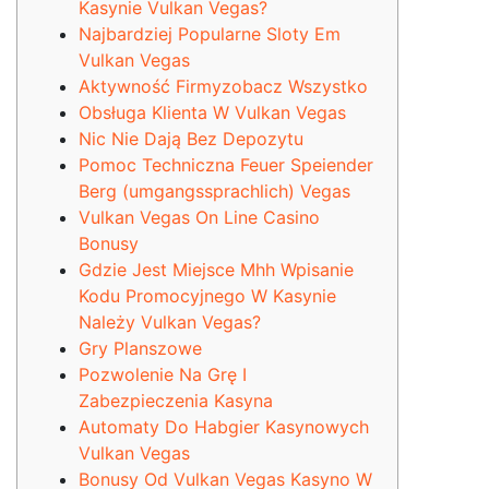
Kasynie Vulkan Vegas?
Najbardziej Popularne Sloty Em
Vulkan Vegas
Aktywność Firmyzobacz Wszystko
Obsługa Klienta W Vulkan Vegas
Nic Nie Dają Bez Depozytu
Pomoc Techniczna Feuer Speiender
Berg (umgangssprachlich) Vegas
Vulkan Vegas On Line Casino
Bonusy
Gdzie Jest Miejsce Mhh Wpisanie
Kodu Promocyjnego W Kasynie
Należy Vulkan Vegas?
Gry Planszowe
Pozwolenie Na Grę I
Zabezpieczenia Kasyna
Automaty Do Habgier Kasynowych
Vulkan Vegas
Bonusy Od Vulkan Vegas Kasyno W