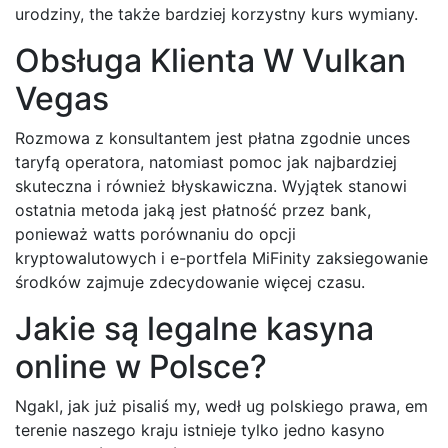
urodziny, the także bardziej korzystny kurs wymiany.
Obsługa Klienta W Vulkan
Vegas
Rozmowa z konsultantem jest płatna zgodnie unces
taryfą operatora, natomiast pomoc jak najbardziej
skuteczna i również błyskawiczna. Wyjątek stanowi
ostatnia metoda jaką jest płatność przez bank,
ponieważ watts porównaniu do opcji
kryptowalutowych i e-portfela MiFinity zaksiegowanie
środków zajmuje zdecydowanie więcej czasu.
Jakie są legalne kasyna
online w Polsce?
Ngakl, jak już pisaliś my, wedł ug polskiego prawa, em
terenie naszego kraju istnieje tylko jedno kasyno