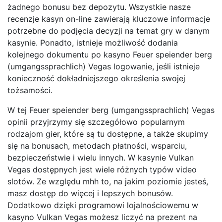
żadnego bonusu bez depozytu. Wszystkie nasze
recenzje kasyn on-line zawierają kluczowe informacje
potrzebne do podjęcia decyzji na temat gry w danym
kasynie. Ponadto, istnieje możliwość dodania
kolejnego dokumentu po kasyno Feuer speiender berg
(umgangssprachlich) Vegas logowanie, jeśli istnieje
konieczność dokładniejszego określenia swojej
tożsamości.
W tej Feuer speiender berg (umgangssprachlich) Vegas
opinii przyjrzymy się szczegółowo popularnym
rodzajom gier, które są tu dostępne, a także skupimy
się na bonusach, metodach płatności, wsparciu,
bezpieczeństwie i wielu innych. W kasynie Vulkan
Vegas dostępnych jest wiele różnych typów video
slotów. Ze względu mhh to, na jakim poziomie jesteś,
masz dostęp do więcej i lepszych bonusów.
Dodatkowo dzięki programowi lojalnościowemu w
kasyno Vulkan Vegas możesz liczyć na prezent na