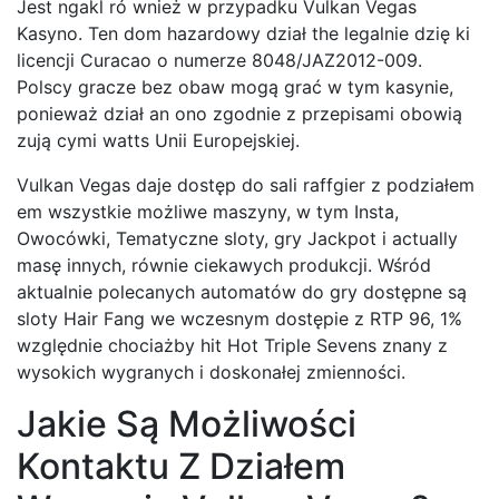
Jest ngakl ró wnież w przypadku Vulkan Vegas
Kasyno. Ten dom hazardowy dział the legalnie dzię ki
licencji Curacao o numerze 8048/JAZ2012-009.
Polscy gracze bez obaw mogą grać w tym kasynie,
ponieważ dział an ono zgodnie z przepisami obowią
zują cymi watts Unii Europejskiej.
Vulkan Vegas daje dostęp do sali raffgier z podziałem
em wszystkie możliwe maszyny, w tym Insta,
Owocówki, Tematyczne sloty, gry Jackpot i actually
masę innych, równie ciekawych produkcji. Wśród
aktualnie polecanych automatów do gry dostępne są
sloty Hair Fang we wczesnym dostępie z RTP 96, 1%
względnie chociażby hit Hot Triple Sevens znany z
wysokich wygranych i doskonałej zmienności.
Jakie Są Możliwości
Kontaktu Z Działem