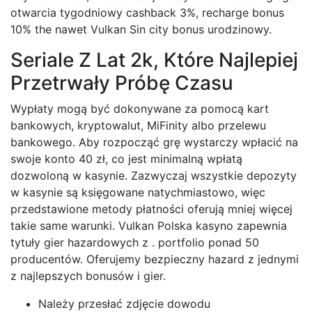
otwarcia tygodniowy cashback 3%, recharge bonus
10% the nawet Vulkan Sin city bonus urodzinowy.
Seriale Z Lat 2k, Które Najlepiej
Przetrwały Próbę Czasu
Wypłaty mogą być dokonywane za pomocą kart
bankowych, kryptowalut, MiFinity albo przelewu
bankowego. Aby rozpocząć grę wystarczy wpłacić na
swoje konto 40 zł, co jest minimalną wpłatą
dozwoloną w kasynie. Zazwyczaj wszystkie depozyty
w kasynie są księgowane natychmiastowo, więc
przedstawione metody płatności oferują mniej więcej
takie same warunki. Vulkan Polska kasyno zapewnia
tytuły gier hazardowych z . portfolio ponad 50
producentów. Oferujemy bezpieczny hazard z jednymi
z najlepszych bonusów i gier.
Należy przesłać zdjęcie dowodu