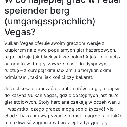
speiender berg
(umgangssprachlich)
Vegas?
Vulkan Vegas oferuje swoim graczom wersje z
krupierem na ż ywo popularnych gier hazardowych,
tego rodzaju jak blackjack we poker! A jeś li nie lubisz
automató w do gry, zawsze masz do dyspozycji
ruletkę – z europejskimi stoł ami i amerykań skimi
odmianami, takimi jak koś ci czy bakarat.
Jeśli chcesz odpocząć od automatów do gry, udaj się
do kasyna Vulkan Vegas, gdzie dostępnych jest du?o
gier stołowych. Stoły karciane czekają w oczekiwaniu
– wszystko, czego gracze mogą sobie życzyć! Nie
chodzi tylko um wygrywanie monet i nagród, ale także
o możliwość zagrania w bardziej tradycyjne gry