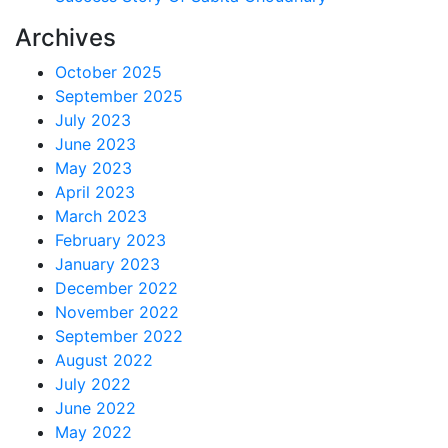
Archives
October 2025
September 2025
July 2023
June 2023
May 2023
April 2023
March 2023
February 2023
January 2023
December 2022
November 2022
September 2022
August 2022
July 2022
June 2022
May 2022