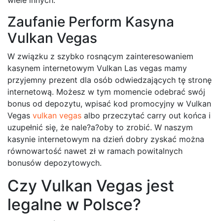
wiele innych.
Zaufanie Perform Kasyna
Vulkan Vegas
W związku z szybko rosnącym zainteresowaniem
kasynem internetowym Vulkan Las vegas mamy
przyjemny prezent dla osób odwiedzających tę stronę
internetową. Możesz w tym momencie odebrać swój
bonus od depozytu, wpisać kod promocyjny w Vulkan
Vegas
vulkan vegas
albo przeczytać carry out końca i
uzupełnić się, że nale?a?oby to zrobić. W naszym
kasynie internetowym na dzień dobry zyskać można
równowartość nawet zł w ramach powitalnych
bonusów depozytowych.
Czy Vulkan Vegas jest
legalne w Polsce?