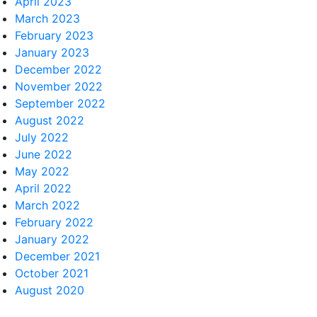
April 2023
March 2023
February 2023
January 2023
December 2022
November 2022
September 2022
August 2022
July 2022
June 2022
May 2022
April 2022
March 2022
February 2022
January 2022
December 2021
October 2021
August 2020