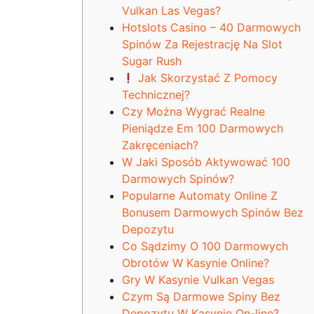
Vulkan Las Vegas?
Hotslots Casino – 40 Darmowych
Spinów Za Rejestrację Na Slot
Sugar Rush
Jak Skorzystać Z Pomocy
Technicznej?
Czy Można Wygrać Realne
Pieniądze Em 100 Darmowych
Zakręceniach?
W Jaki Sposób Aktywować 100
Darmowych Spinów?
Popularne Automaty Online Z
Bonusem Darmowych Spinów Bez
Depozytu
Co Sądzimy O 100 Darmowych
Obrotów W Kasynie Online?
Gry W Kasynie Vulkan Vegas
Czym Są Darmowe Spiny Bez
Depozytu W Kasynie On-line?