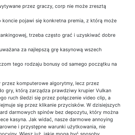
ytywane przez graczy, corp nie może zresztą
o koncie pojawi się konkretna premia, z którą może
rankingowej, trzeba często grać i uzyskiwać dobre
st uważana za najlepszą grę kasynową wszech
aczom tego rodzaju bonusy od samego początku na
ny przez komputerowe algorytmy, lecz przez
do gry, którą zarządza prawdziwy krupier Vulkan
o ruch śledzi się przez połączenie video clip, a
jmuje się przez klikanie przycisków. W dzisiejszych
ward darmowych spinów bez depozytu, który można
tece kasyna. Jak widać, nasze darmowe annoying
arowne i przystępne warunki użytkowania, nie
ocyjny. Wiesz już, jakie mogą być sposoby