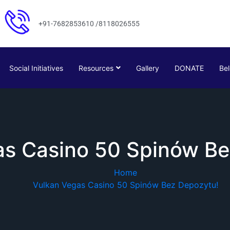
+91-7682853610 /8118026555
Social Initiatives
Resources
Gallery
DONATE
Bel
as Casino 50 Spinów Be
Home
Vulkan Vegas Casino 50 Spinów Bez Depozytu!