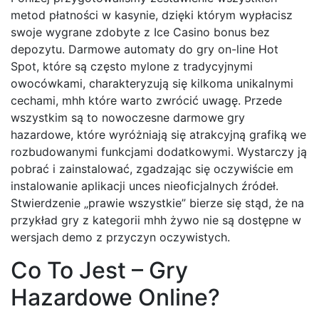
metod płatności w kasynie, dzięki którym wypłacisz
swoje wygrane zdobyte z Ice Casino bonus bez
depozytu. Darmowe automaty do gry on-line Hot
Spot, które są często mylone z tradycyjnymi
owocówkami, charakteryzują się kilkoma unikalnymi
cechami, mhh które warto zwrócić uwagę. Przede
wszystkim są to nowoczesne darmowe gry
hazardowe, które wyróżniają się atrakcyjną grafiką we
rozbudowanymi funkcjami dodatkowymi. Wystarczy ją
pobrać i zainstalować, zgadzając się oczywiście em
instalowanie aplikacji unces nieoficjalnych źródeł.
Stwierdzenie „prawie wszystkie” bierze się stąd, że na
przykład gry z kategorii mhh żywo nie są dostępne w
wersjach demo z przyczyn oczywistych.
Co To Jest – Gry
Hazardowe Online?