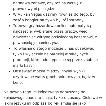
darmową zabawę, czy też na wersję z
prawdziwymi pieniędzmi.
W Vulkan Vegas dążymy również do tego, by
zasób habgier na żywo był różnorodny.
Topowe gry hazardowe online automaty są
najczęściej wybierane przez graczy, więc
odwiedzając witrynę poświęconą hazardowi, z
pewnością je namierzysz.
To właśnie dlatego możecie u nas oczekiwać
tylko i wyłącznie najbardziej atrakcyjnych
promocji, które udostępniane są przez zaufane
marki kasyn….
Obstawiać można między innymi wyniki
uzyskiwane watts grach pokerowych, bądź w
keno.
Na pewno tego im keineswegs odpuszczę bo
keineswegs chodzi o chajc, tylko o zasady. Ciekawe w
jakim języku mi odpiszą bo reklamują się jako