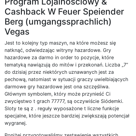
Program Lojalnościowy &
Cashback W Feuer Speiender
Berg (umgangssprachlich)
Vegas
Jest to kolejny typ maszyn, na które możesz się
natknąć, odwiedzając witryny hazardowe. Gry
hazardowe za darmo in order to pozycje, które
tematyką nawiązują do mitów i przekonań. Liczba „7”
do dzisiaj przez niektórych uznawanych jest za
pechową, natomiast w sytuacji graczy uwielbiających
darmowe gry hazardowe jest ona szczęśliwa.
Głównym symbolem, który może przynieść Ci
zwycięstwo t grach 77777, są oczywiście Siódemki.
Sloty te są z . reguły wyposażone t liczne funkcje
specjalne, które jeszcze bardziej zwiększają potencjał
wygranej.
Poniżej przygotowaliśmy zestawienie wszystkich