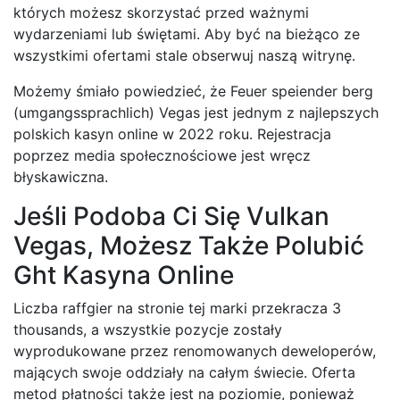
których możesz skorzystać przed ważnymi
wydarzeniami lub świętami. Aby być na bieżąco ze
wszystkimi ofertami stale obserwuj naszą witrynę.
Możemy śmiało powiedzieć, że Feuer speiender berg
(umgangssprachlich) Vegas jest jednym z najlepszych
polskich kasyn online w 2022 roku. Rejestracja
poprzez media społecznościowe jest wręcz
błyskawiczna.
Jeśli Podoba Ci Się Vulkan
Vegas, Możesz Także Polubić
Ght Kasyna Online
Liczba raffgier na stronie tej marki przekracza 3
thousands, a wszystkie pozycje zostały
wyprodukowane przez renomowanych deweloperów,
mających swoje oddziały na całym świecie. Oferta
metod płatności także jest na poziomie, ponieważ