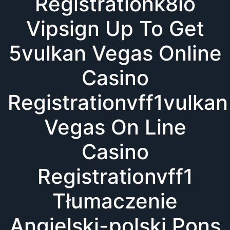
Registration️️k8io
Vipsign Up To Get
5️vulkan Vegas Online
Casino
Registrationvff1vulkan
Vegas On Line
Casino
Registrationvff1
Tłumaczenie
Angielski-polski Pons