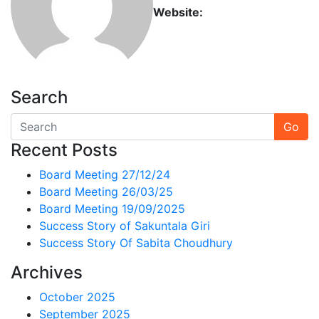
Website:
Search
Go
Recent Posts
Board Meeting 27/12/24
Board Meeting 26/03/25
Board Meeting 19/09/2025
Success Story of Sakuntala Giri
Success Story Of Sabita Choudhury
Archives
October 2025
September 2025