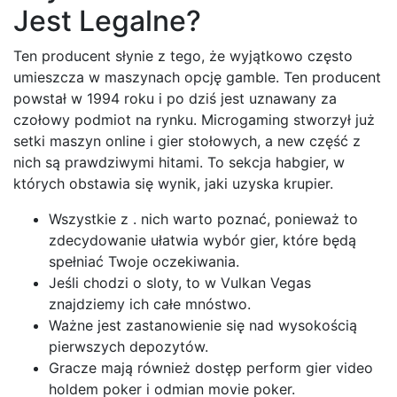
Jest Legalne?
Ten producent słynie z tego, że wyjątkowo często
umieszcza w maszynach opcję gamble. Ten producent
powstał w 1994 roku i po dziś jest uznawany za
czołowy podmiot na rynku. Microgaming stworzył już
setki maszyn online i gier stołowych, a new część z
nich są prawdziwymi hitami. To sekcja habgier, w
których obstawia się wynik, jaki uzyska krupier.
Wszystkie z . nich warto poznać, ponieważ to
zdecydowanie ułatwia wybór gier, które będą
spełniać Twoje oczekiwania.
Jeśli chodzi o sloty, to w Vulkan Vegas
znajdziemy ich całe mnóstwo.
Ważne jest zastanowienie się nad wysokością
pierwszych depozytów.
Gracze mają również dostęp perform gier video
holdem poker i odmian movie poker.