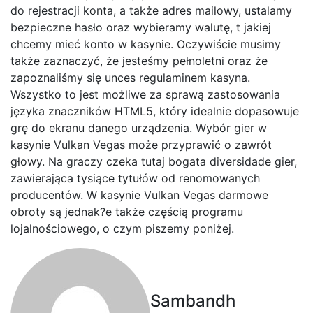
do rejestracji konta, a także adres mailowy, ustalamy
bezpieczne hasło oraz wybieramy walutę, t jakiej
chcemy mieć konto w kasynie. Oczywiście musimy
także zaznaczyć, że jesteśmy pełnoletni oraz że
zapoznaliśmy się unces regulaminem kasyna.
Wszystko to jest możliwe za sprawą zastosowania
języka znaczników HTML5, który idealnie dopasowuje
grę do ekranu danego urządzenia. Wybór gier w
kasynie Vulkan Vegas może przyprawić o zawrót
głowy. Na graczy czeka tutaj bogata diversidade gier,
zawierająca tysiące tytułów od renomowanych
producentów. W kasynie Vulkan Vegas darmowe
obroty są jednak?e także częścią programu
lojalnościowego, o czym piszemy poniżej.
Sambandh