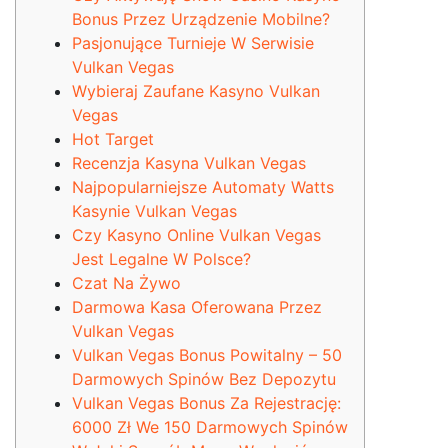
Bonus Przez Urządzenie Mobilne?
Pasjonujące Turnieje W Serwisie
Vulkan Vegas
Wybieraj Zaufane Kasyno Vulkan
Vegas
Hot Target
Recenzja Kasyna Vulkan Vegas
Najpopularniejsze Automaty Watts
Kasynie Vulkan Vegas
Czy Kasyno Online Vulkan Vegas
Jest Legalne W Polsce?
Czat Na Żywo
Darmowa Kasa Oferowana Przez
Vulkan Vegas
Vulkan Vegas Bonus Powitalny – 50
Darmowych Spinów Bez Depozytu
Vulkan Vegas Bonus Za Rejestrację:
6000 Zł We 150 Darmowych Spinów