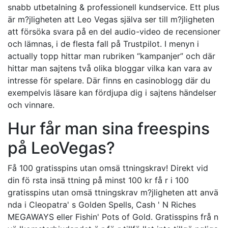
snabb utbetalning & professionell kundservice. Ett plus
är m?jligheten att Leo Vegas själva ser till m?jligheten
att försöka svara på en del audio-video de recensioner
och lämnas, i de flesta fall på Trustpilot. I menyn i
actually topp hittar man rubriken “kampanjer” och där
hittar man sajtens två olika bloggar vilka kan vara av
intresse för spelare. Där finns en casinoblogg där du
exempelvis läsare kan fördjupa dig i sajtens händelser
och vinnare.
Hur får man sina freespins
på LeoVegas?
Få 100 gratisspins utan omsä ttningskrav! Direkt vid
din fö rsta insä ttning på minst 100 kr få r i 100
gratisspins utan omsä ttningskrav m?jligheten att anvä
nda i Cleopatra' s Golden Spells, Cash ' N Riches
MEGAWAYS eller Fishin' Pots of Gold. Gratisspins frå n