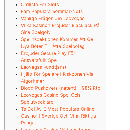
Ordlista För Slots
Fem Populära Sommar-slots
Vanliga Frågor Om Leovegas
Vilka Kasinon Erbjuder Blackjack På
Sina Spelgolv
Spelinspektionen Kommer Att Ge
Nya Böter Till Åtta Spelbolag
Erbjuder Secure Play För
Ansvarsfullt Spel
Leovegas Kundtjänst
Hjälp För Spelare I Riskzonen Via
Algoritmer
Blood Pushovers (netent) – 98% Rtp
Leovegas Casino Spel Och
Spelutvecklare
Ta Del Av E Mest Populära Online
Casinot I Sverige Och Vinn Riktiga
Pengar
Leovegas Casino Välkomstbonus