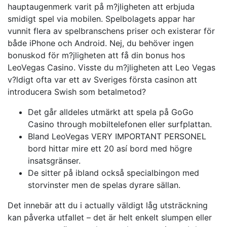
hauptaugenmerk varit på m?jligheten att erbjuda
smidigt spel via mobilen. Spelbolagets appar har
vunnit flera av spelbranschens priser och existerar för
både iPhone och Android. Nej, du behöver ingen
bonuskod för m?jligheten att få din bonus hos
LeoVegas Casino. Visste du m?jligheten att Leo Vegas
v?ldigt ofta var ett av Sveriges första casinon att
introducera Swish som betalmetod?
Det går alldeles utmärkt att spela på GoGo
Casino through mobiltelefonen eller surfplattan.
Bland LeoVegas VERY IMPORTANT PERSONEL
bord hittar mire ett 20 así bord med högre
insatsgränser.
De sitter på ibland också specialbingon med
storvinster men de spelas dyrare sällan.
Det innebär att du i actually väldigt låg utsträckning
kan påverka utfallet – det är helt enkelt slumpen eller