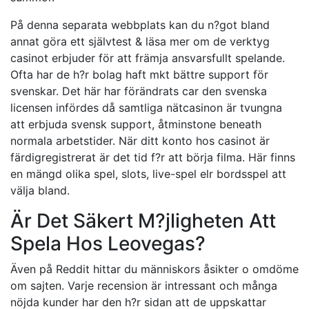
På denna separata webbplats kan du n?got bland
annat göra ett självtest & läsa mer om de verktyg
casinot erbjuder för att främja ansvarsfullt spelande.
Ofta har de h?r bolag haft mkt bättre support för
svenskar. Det här har förändrats car den svenska
licensen infördes då samtliga nätcasinon är tvungna
att erbjuda svensk support, åtminstone beneath
normala arbetstider. När ditt konto hos casinot är
färdigregistrerat är det tid f?r att börja filma. Här finns
en mängd olika spel, slots, live-spel elr bordsspel att
välja bland.
Är Det Säkert M?jligheten Att
Spela Hos Leovegas?
Även på Reddit hittar du människors åsikter o omdöme
om sajten. Varje recension är intressant och många
nöjda kunder har den h?r sidan att de uppskattar