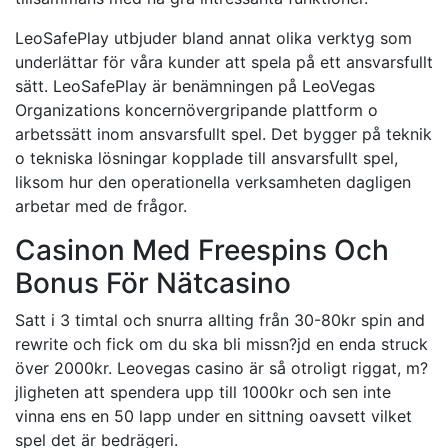
LeoSafePlay utbjuder bland annat olika verktyg som
underlättar för våra kunder att spela på ett ansvarsfullt
sätt. LeoSafePlay är benämningen på LeoVegas
Organizations koncernövergripande plattform o
arbetssätt inom ansvarsfullt spel. Det bygger på teknik
o tekniska lösningar kopplade till ansvarsfullt spel,
liksom hur den operationella verksamheten dagligen
arbetar med de frågor.
Casinon Med Freespins Och
Bonus För Nätcasino
Satt i 3 timtal och snurra allting från 30-80kr spin and
rewrite och fick om du ska bli missn?jd en enda struck
över 2000kr. Leovegas casino är så otroligt riggat, m?
jligheten att spendera upp till 1000kr och sen inte
vinna ens en 50 lapp under en sittning oavsett vilket
spel det är bedrägeri.