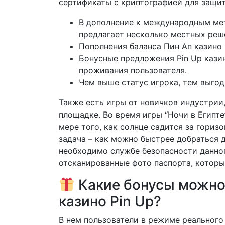
сертификаты с криптографией для защи
В дополнение к международным мет
предлагает несколько местных реш
Пополнения баланса Пин Ап казино
Бонусные предложения Pin Up казин
проживания пользователя.
Чем выше статус игрока, тем выго
Также есть игры от новичков индустрии
площадке. Во время игры “Ночи в Египте
мере того, как солнце садится за гориз
задача – как можно быстрее добраться 
необходимо службе безопасности данно
отсканированные фото паспорта, который
Какие бонусы можно 
казино Pin Up?
В нем пользователи в режиме реального 