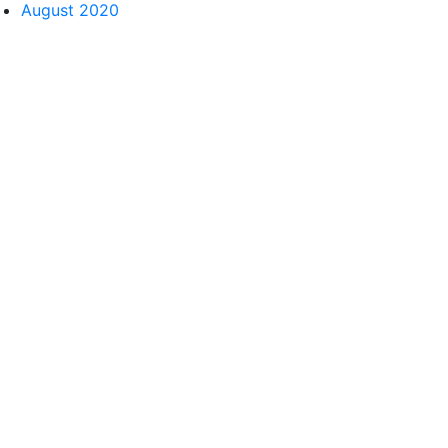
August 2020