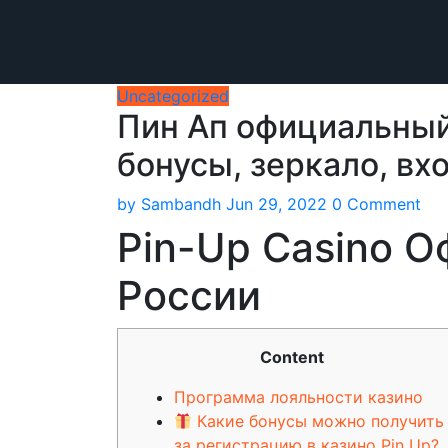
Uncategorized
Пин Ап официальный 
бонусы, зеркало, вх
by
Sambandh
Jun 29, 2022
0 Comment
Pin-Up Casino О
России
Content
Программа лояльности казино
Какие бонусы можно получить
за регистрацию в казино Pin Up?