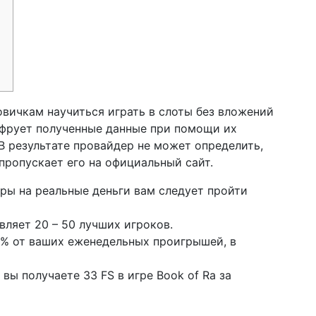
овичкам научиться играть в слоты без вложений
ифрует полученные данные при помощи их
В результате провайдер не может определить,
 пропускает его на официальный сайт.
гры на реальные деньги вам следует пройти
ляет 20 – 50 лучших игроков.
0% от ваших еженедельных проигрышей, в
вы получаете 33 FS в игре Book of Ra за