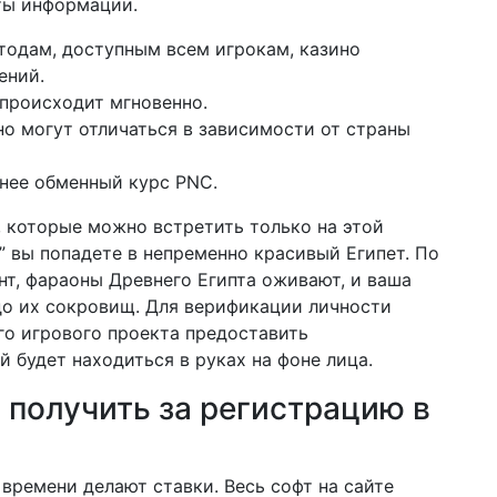
ты информации.
одам, доступным всем игрокам, казино
ений.
 происходит мгновенно.
о могут отличаться в зависимости от страны
днее обменный курс PNC.
, которые можно встретить только на этой
” вы попадете в непременно красивый Египет. По
онт, фараоны Древнего Египта оживают, и ваша
до их сокровищ. Для верификации личности
го игрового проекта предоставить
 будет находиться в руках на фоне лица.
получить за регистрацию в
времени делают ставки. Весь софт на сайте