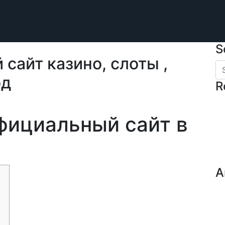
S
сайт казино, слоты ,
од
R
фициальный сайт в
A