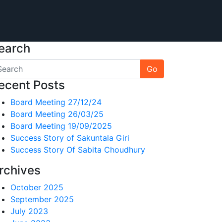
earch
Go
ecent Posts
Board Meeting 27/12/24
Board Meeting 26/03/25
Board Meeting 19/09/2025
Success Story of Sakuntala Giri
Success Story Of Sabita Choudhury
rchives
October 2025
September 2025
July 2023