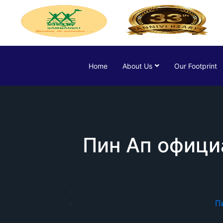
Home
About Us
Our Footprint
Пин Ап официа
П