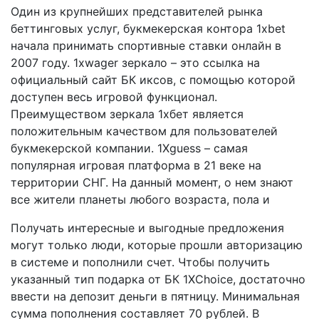
Один из крупнейших представителей рынка
беттинговых услуг, букмекерская контора 1xbet
начала принимать спортивные ставки онлайн в
2007 году. 1xwager зеркало – это ссылка на
официальный сайт БК иксов, с помощью которой
доступен весь игровой функционал.
Преимуществом зеркала 1хбет является
положительным качеством для пользователей
букмекерской компании. 1Хguess – самая
популярная игровая платформа в 21 веке на
территории СНГ. На данный момент, о нем знают
все жители планеты любого возраста, пола и
Получать интересные и выгодные предложения
могут только люди, которые прошли авторизацию
в системе и пополнили счет. Чтобы получить
указанный тип подарка от БК 1XChoice, достаточно
ввести на депозит деньги в пятницу. Минимальная
сумма пополнения составляет 70 рублей. В