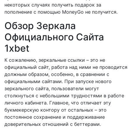
некоторых случаях получить подарок за
пополнение с помощью MoneyGo не получится.
Обзор Зеркала
Официального Сайта
1xbet
К сожалению, зеркальные ссылки – это не
официальный сайт, работа над ними не проводится
должным образом, особенно, в сравнении с
официальными сайтами. При запуске нового
зеркального сайта, пользователи могут
столкнуться с небольшими трудностями в работе
личного кабинета. Главное, что отличает эту
букмекерскую контору от остальных – это
постоянное сохранение и поддерживание
доверительных отношений с беттерами.