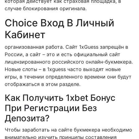
которая действует как страховая площадка, в
случае блокирования оригинала.
Choice Вход В Личный
Кабинет
организованная работа. Сайт 1хGuess запрещён в
России, а сайт – это и есть официальный сайт
лицензированного российского онлайн-букмекера.
Новые слоты – в 1xguess часто выходят новые
игры, в течении определенного времени они будут
отображаться в этом разделе.
Как Получить 1xbet Бонус
При Регистрации Без
Депозита?
Чтобы заработать на сайте букмекера необходимо
внимательно изучить принципы составления