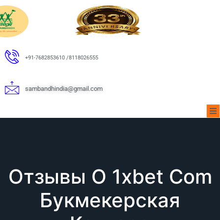
+91-7682853610 /8118026555
sambandhindia@gmail.com
Отзывы О 1xbet Com
Букмекерская