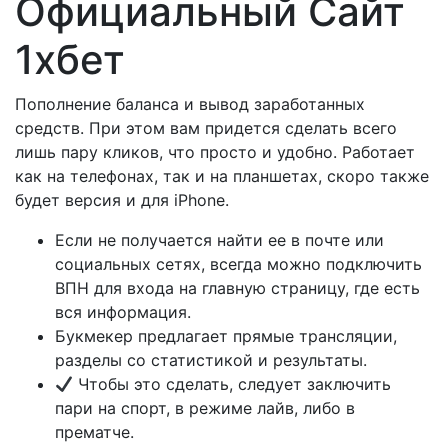
Официальный Сайт
1хбет
Пополнение баланса и вывод заработанных
средств. При этом вам придется сделать всего
лишь пару кликов, что просто и удобно. Работает
как на телефонах, так и на планшетах, скоро также
будет версия и для iPhone.
Если не получается найти ее в почте или
социальных сетях, всегда можно подключить
ВПН для входа на главную страницу, где есть
вся информация.
Букмекер предлагает прямые трансляции,
разделы со статистикой и результаты.
Чтобы это сделать, следует заключить
пари на спорт, в режиме лайв, либо в
прематче.