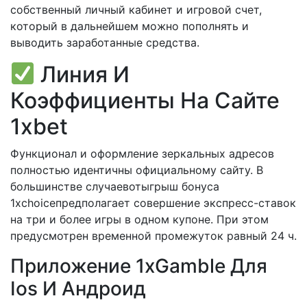
собственный личный кабинет и игровой счет,
который в дальнейшем можно пополнять и
выводить заработанные средства.
Линия И
Коэффициенты На Сайте
1xbet
Функционал и оформление зеркальных адресов
полностью идентичны официальному сайту. В
большинстве случаевотыгрыш бонуса
1xchoiceпредполагает совершение экспресс-ставок
на три и более игры в одном купоне. При этом
предусмотрен временной промежуток равный 24 ч.
Приложение 1xGamble Для
Ios И Андроид