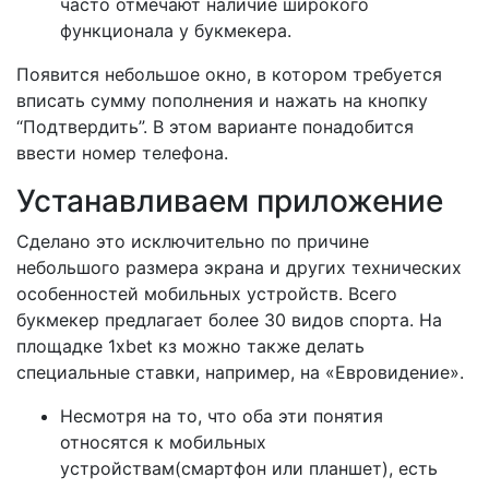
часто отмечают наличие широкого
функционала у букмекера.
Появится небольшое окно, в котором требуется
вписать сумму пополнения и нажать на кнопку
“Подтвердить”. В этом варианте понадобится
ввести номер телефона.
Устанавливаем приложение
Сделано это исключительно по причине
небольшого размера экрана и других технических
особенностей мобильных устройств. Всего
букмекер предлагает более 30 видов спорта. На
площадке 1xbet кз можно также делать
специальные ставки, например, на «Евровидение».
Несмотря на то, что оба эти понятия
относятся к мобильных
устройствам(смартфон или планшет), есть