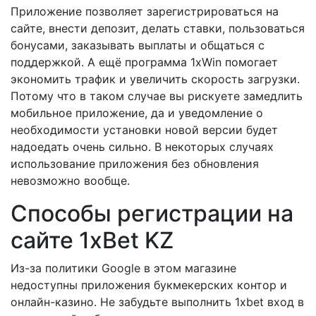
Приложение позволяет зарегистрироваться на
сайте, внести депозит, делать ставки, пользоваться
бонусами, заказывать выплаты и общаться с
поддержкой. А ещё программа 1xWin помогает
экономить трафик и увеличить скорость загрузки.
Потому что в таком случае вы рискуете замедлить
мобильное приложение, да и уведомление о
необходимости установки новой версии будет
надоедать очень сильно. В некоторых случаях
использование приложения без обновления
невозможно вообще.
Способы регистрации на
сайте 1xBet KZ
Из-за политики Google в этом магазине
недоступны приложения букмекерских контор и
онлайн-казино. Не забудьте выполнить 1xbet вход в