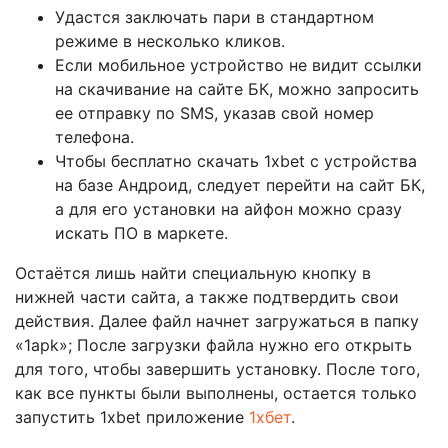
Удастся заключать пари в стандартном
режиме в несколько кликов.
Если мобильное устройство не видит ссылки
на скачивание на сайте БК, можно запросить
ее отправку по SMS, указав свой номер
телефона.
Чтобы бесплатно скачать 1xbet с устройства
на базе Андроид, следует перейти на сайт БК,
а для его установки на айфон можно сразу
искать ПО в маркете.
Остаётся лишь найти специальную кнопку в
нижней части сайта, а также подтвердить свои
действия. Далее файл начнет загружаться в папку
«1apk»; После загрузки файла нужно его открыть
для того, чтобы завершить установку. После того,
как все пункты были выполнены, остается только
запустить 1xbet приложение
1хбет
.