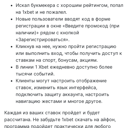
Искал букмекера с хорошим рейтингом, попал
на 1xbet и не пожалел.
Новые пользователи вводят код в форме
регистрации в окне «Введите промокод (при
наличии)» рядом с кнопкой
«Зарегистрироваться».
Кликнув на нее, нужно пройти регистрацию
или выполнить вход, чтобы получить доступ к
ставкам на спорт, бонусам, акциям.
В линии 1 Xbet ежедневно доступно более
тысячи событий.
Клиенты могут настроить отображение
ставок, изменить язык интерфейса,
подключить защиту аккаунта, настроить
навигацию жестами и многое другое.
Каждая из ваших ставок пройдет и будет
рассчитана. Не забудьте 1xbet скачать на айфон,
программа подойдет практически для любого