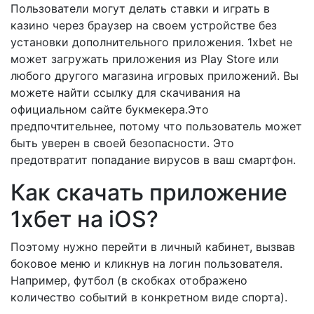
Пользователи могут делать ставки и играть в
казино через браузер на своем устройстве без
установки дополнительного приложения. 1xbet не
может загружать приложения из Play Store или
любого другого магазина игровых приложений. Вы
можете найти ссылку для скачивания на
официальном сайте букмекера.Это
предпочтительнее, потому что пользователь может
быть уверен в своей безопасности. Это
предотвратит попадание вирусов в ваш смартфон.
Как скачать приложение
1хбет на iOS?
Поэтому нужно перейти в личный кабинет, вызвав
боковое меню и кликнув на логин пользователя.
Например, футбол (в скобках отображено
количество событий в конкретном виде спорта).