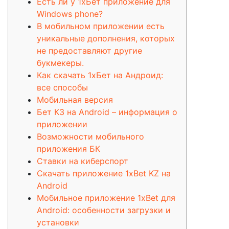
Есть ли у 1xБет приложение для
Windows phone?
В мобильном приложении есть
уникальные дополнения, которых
не предоставляют другие
букмекеры.
Как скачать 1хБет на Андроид:
все способы
Мобильная версия
Бет КЗ на Android – информация о
приложении
Возможности мобильного
приложения БК
Ставки на киберспорт
Скачать приложение 1xBet KZ на
Android
Мобильное приложение 1xBet для
Android: особенности загрузки и
установки