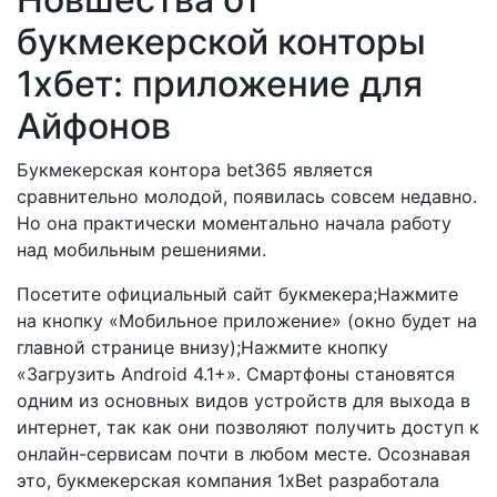
букмекерской конторы
1хбет: приложение для
Айфонов
Букмекерская контора bet365 является
сравнительно молодой, появилась совсем недавно.
Но она практически моментально начала работу
над мобильным решениями.
Посетите официальный сайт букмекера;Нажмите
на кнопку «Мобильное приложение» (окно будет на
главной странице внизу);Нажмите кнопку
«Загрузить Android 4.1+». Смартфоны становятся
одним из основных видов устройств для выхода в
интернет, так как они позволяют получить доступ к
онлайн-сервисам почти в любом месте. Осознавая
это, букмекерская компания 1xBet разработала