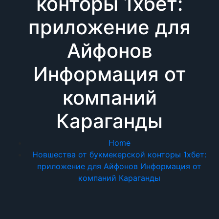
конторы 1хбет:
приложение для
Айфонов
Информация от
компаний
Караганды
Home
Новшества от букмекерской конторы 1хбет:
приложение для Айфонов Информация от
компаний Караганды