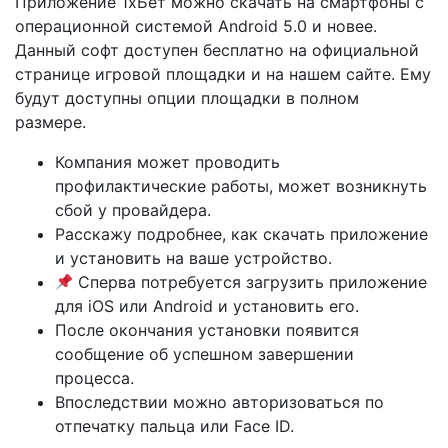
Приложение 1хБет можно скачать на смартфоны с
операционной системой Android 5.0 и новее.
Данный софт доступен бесплатно на официальной
странице игровой площадки и на нашем сайте. Ему
будут доступны опции площадки в полном
размере.
Компания может проводить
профилактические работы, может возникнуть
сбой у провайдера.
Расскажу подробнее, как скачать приложение
и установить на ваше устройство.
Сперва потребуется загрузить приложение
для iOS или Android и установить его.
После окончания установки появится
сообщение об успешном завершении
процесса.
Впоследствии можно авторизоваться по
отпечатку пальца или Face ID.