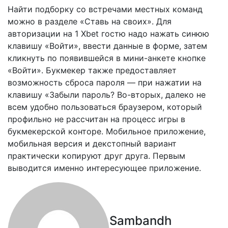
Найти подборку со встречами местных команд
можно в разделе «Ставь на своих». Для
авторизации на 1 Xbet гостю надо нажать синюю
клавишу «Войти», ввести данные в форме, затем
кликнуть по появившейся в мини-анкете кнопке
«Войти». Букмекер также предоставляет
возможность сброса пароля — при нажатии на
клавишу «Забыли пароль? Во-вторых, далеко не
всем удобно пользоваться браузером, который
профильно не рассчитан на процесс игры в
букмекерской конторе. Мобильное приложение,
мобильная версия и декстопный вариант
практически копируют друг друга. Первым
выводится именно интересующее приложение.
Sambandh