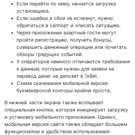
Если перейти по нему, начнется загрузка
установщика.
Если ошибки и сбои не исчезнут, нужно
обратиться в саппорт и описать ситуацию.
Через приложение азартные гости могут
пройти регистрацию, получить бонусы,
совершить денежные операции или почитать
обзоры грядущих событий.
У операторов немного отличаются требования
к данным, которые нужны для заявки на
перевод денег на депозит в 1xBet.
Схема скачивания мобильной версии
букмекерской конторы крайне проста.
В нижней части экрана также всплывает
специальная кнопка, которая инициирует загрузку
и установку мобильного приложения. Однако,
мобильная версия сайта также обладает большим
функционалом и удобством использования.