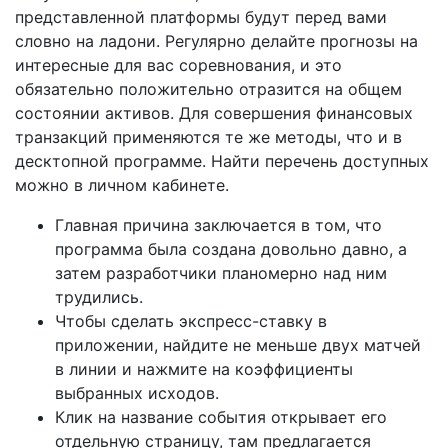
представленной платформы будут перед вами
словно на ладони. Регулярно делайте прогнозы на
интересные для вас соревнования, и это
обязательно положительно отразится на общем
состоянии активов. Для совершения финансовых
транзакций применяются те же методы, что и в
десктопной программе. Найти перечень доступных
можно в личном кабинете.
Главная причина заключается в том, что
программа была создана довольно давно, а
затем разработчики планомерно над ним
трудились.
Чтобы сделать экспресс-ставку в
приложении, найдите не меньше двух матчей
в линии и нажмите на коэффициенты
выбранных исходов.
Клик на название события открывает его
отдельную страницу, там предлагается