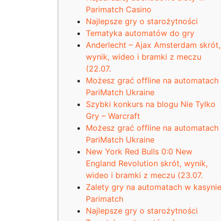
Parimatch Casino
Najlepsze gry o starożytności
Tematyka automatów do gry
Anderlecht – Ajax Amsterdam skrót,
wynik, wideo i bramki z meczu
(22.07.
Możesz grać offline na automatach
PariMatch Ukraine
Szybki konkurs na blogu Nie Tylko
Gry – Warcraft
Możesz grać offline na automatach
PariMatch Ukraine
New York Red Bulls 0:0 New
England Revolution skrót, wynik,
wideo i bramki z meczu (23.07.
Zalety gry na automatach w kasyni
Parimatch
Najlepsze gry o starożytności