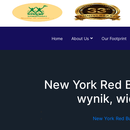
Home
About Us
Our Footprint
New York Red B
wynik, w
New York Red Bul