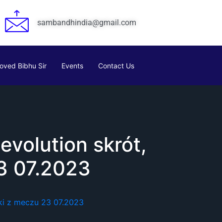
sambandhindia@gmail.com
oved Bibhu Sir
Events
Contact Us
volution skrót,
3 07.2023
mki z meczu 23 07.2023