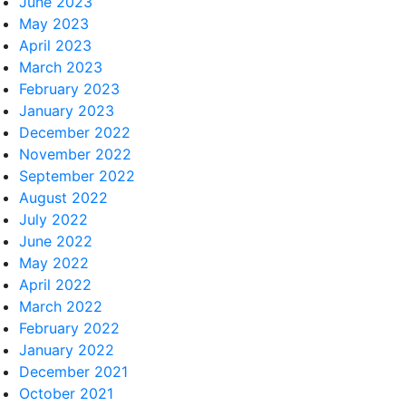
June 2023
May 2023
April 2023
March 2023
February 2023
January 2023
December 2022
November 2022
September 2022
August 2022
July 2022
June 2022
May 2022
April 2022
March 2022
February 2022
January 2022
December 2021
October 2021