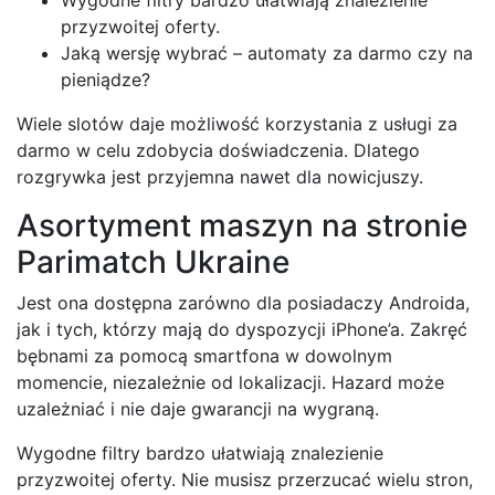
Wygodne filtry bardzo ułatwiają znalezienie
przyzwoitej oferty.
Jaką wersję wybrać – automaty za darmo czy na
pieniądze?
Wiele slotów daje możliwość korzystania z usługi za
darmo w celu zdobycia doświadczenia. Dlatego
rozgrywka jest przyjemna nawet dla nowicjuszy.
Asortyment maszyn na stronie
Parimatch Ukraine
Jest ona dostępna zarówno dla posiadaczy Androida,
jak i tych, którzy mają do dyspozycji iPhone’a. Zakręć
bębnami za pomocą smartfona w dowolnym
momencie, niezależnie od lokalizacji. Hazard może
uzależniać i nie daje gwarancji na wygraną.
Wygodne filtry bardzo ułatwiają znalezienie
przyzwoitej oferty. Nie musisz przerzucać wielu stron,