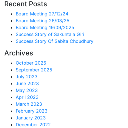
Recent Posts
Board Meeting 27/12/24
Board Meeting 26/03/25
Board Meeting 19/09/2025
Success Story of Sakuntala Giri
Success Story Of Sabita Choudhury
Archives
October 2025
September 2025
July 2023
June 2023
May 2023
April 2023
March 2023
February 2023
January 2023
December 2022