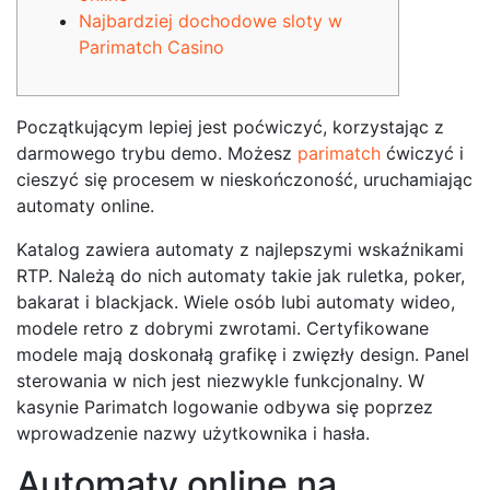
Najbardziej dochodowe sloty w
Parimatch Casino
Początkującym lepiej jest poćwiczyć, korzystając z
darmowego trybu demo. Możesz
parimatch
ćwiczyć i
cieszyć się procesem w nieskończoność, uruchamiając
automaty online.
Katalog zawiera automaty z najlepszymi wskaźnikami
RTP. Należą do nich automaty takie jak ruletka, poker,
bakarat i blackjack. Wiele osób lubi automaty wideo,
modele retro z dobrymi zwrotami. Certyfikowane
modele mają doskonałą grafikę i zwięzły design. Panel
sterowania w nich jest niezwykle funkcjonalny. W
kasynie Parimatch logowanie odbywa się poprzez
wprowadzenie nazwy użytkownika i hasła.
Automaty online na