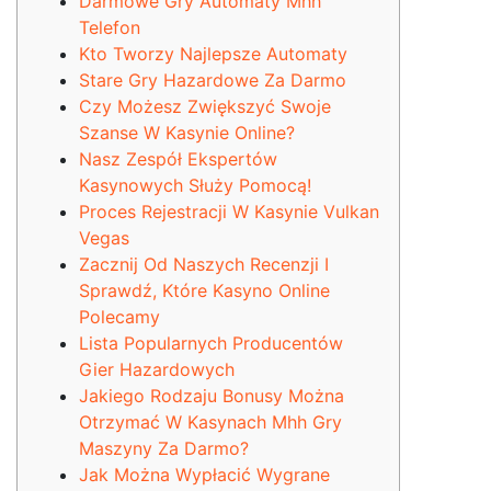
Darmowe Gry Automaty Mhh
Telefon
Kto Tworzy Najlepsze Automaty
Stare Gry Hazardowe Za Darmo
Czy Możesz Zwiększyć Swoje
Szanse W Kasynie Online?
Nasz Zespół Ekspertów
Kasynowych Służy Pomocą!
Proces Rejestracji W Kasynie Vulkan
Vegas
Zacznij Od Naszych Recenzji I
Sprawdź, Które Kasyno Online
Polecamy
Lista Popularnych Producentów
Gier Hazardowych
Jakiego Rodzaju Bonusy Można
Otrzymać W Kasynach Mhh Gry
Maszyny Za Darmo?
Jak Można Wypłacić Wygrane