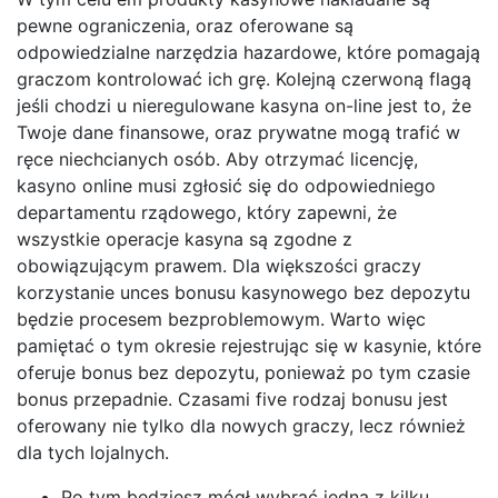
pewne ograniczenia, oraz oferowane są
odpowiedzialne narzędzia hazardowe, które pomagają
graczom kontrolować ich grę. Kolejną czerwoną flagą
jeśli chodzi u nieregulowane kasyna on-line jest to, że
Twoje dane finansowe, oraz prywatne mogą trafić w
ręce niechcianych osób. Aby otrzymać licencję,
kasyno online musi zgłosić się do odpowiedniego
departamentu rządowego, który zapewni, że
wszystkie operacje kasyna są zgodne z
obowiązującym prawem. Dla większości graczy
korzystanie unces bonusu kasynowego bez depozytu
będzie procesem bezproblemowym. Warto więc
pamiętać o tym okresie rejestrując się w kasynie, które
oferuje bonus bez depozytu, ponieważ po tym czasie
bonus przepadnie. Czasami five rodzaj bonusu jest
oferowany nie tylko dla nowych graczy, lecz również
dla tych lojalnych.
Po tym będziesz mógł wybrać jedną z kilku