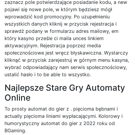
zaznacz pole potwierdzające posiadanie kodu, a new
pojawi się nowe pole, w którym będziesz mógł
wprowadzić kod promocyjny. Po uzupełnieniu
wszystkich danych kliknij w przycisk rejestracja i
sprawdź podany w formularzu adres mailowy, em
który kasyno prześle ci maila unces linkiem
aktywacyjnym. Rejestracja poprzez media
społecznościowe jest wręcz błyskawiczna. Wystarczy
kliknąć w przycisk zarejestruj w górnym menu kasyna,
wybrać odpowiadający nam serwis społecznościowy,
ustalić hasło i to be able to wszystko.
Najlepsze Stare Gry Automaty
Online
To prosty automat do gier z . pięcioma bębnami i
actually pięcioma liniami wypłacającymi. Kolorowy i
humorystyczny automat do gier z 2022 roku od
BGaming.