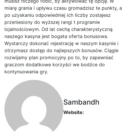
musisz niczego robić, by aktywować tę opcję. W
miarę grania i upływu czasu gromadzisz te punkty, a
po uzyskaniu odpowiedniej ich liczby zostajesz
przeniesiony do wyższej rangi t programie
lojalnościowym. Od lat cechą charakterystyczną
naszego kasyna jest bogata oferta bonusowa.
Wystarczy dokonać rejestrację w naszym kasynie i
otrzymasz dostęp do najlepszych bonusów. Ciągle
rozwijamy plan promocyjny po to, by zapewniać
graczom dodatkowe korzyści we bodźce do
kontynuowania gry.
Sambandh
Website: