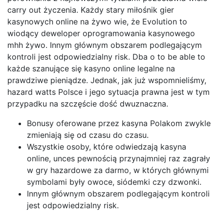
carry out życzenia. Każdy stary miłośnik gier
kasynowych online na żywo wie, że Evolution to
wiodący deweloper oprogramowania kasynowego
mhh żywo. Innym głównym obszarem podlegającym
kontroli jest odpowiedzialny risk. Dba o to be able to
każde szanujące się kasyno online legalne na
prawdziwe pieniądze. Jednak, jak już wspomnieliśmy,
hazard watts Polsce i jego sytuacja prawna jest w tym
przypadku na szczęście dość dwuznaczna.
Bonusy oferowane przez kasyna Polakom zwykle
zmieniają się od czasu do czasu.
Wszystkie osoby, które odwiedzają kasyna
online, unces pewnością przynajmniej raz zagrały
w gry hazardowe za darmo, w których głównymi
symbolami były owoce, siódemki czy dzwonki.
Innym głównym obszarem podlegającym kontroli
jest odpowiedzialny risk.