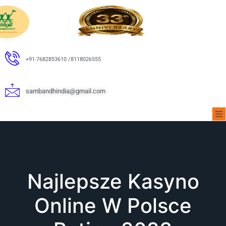
+91-7682853610 /8118026555
sambandhindia@gmail.com
Najlepsze Kasyno
Online W Polsce