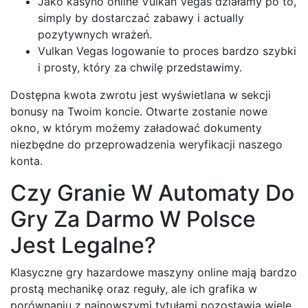
Jako kasyno online Vulkan Vegas działamy po to,
simply by dostarczać zabawy i actually
pozytywnych wrażeń.
Vulkan Vegas logowanie to proces bardzo szybki
i prosty, który za chwilę przedstawimy.
Dostępna kwota zwrotu jest wyświetlana w sekcji
bonusy na Twoim koncie. Otwarte zostanie nowe
okno, w którym możemy załadować dokumenty
niezbędne do przeprowadzenia weryfikacji naszego
konta.
Czy Granie W Automaty Do
Gry Za Darmo W Polsce
Jest Legalne?
Klasyczne gry hazardowe maszyny online mają bardzo
prostą mechanikę oraz reguły, ale ich grafika w
porównaniu z najnowszymi tytułami pozostawia wiele