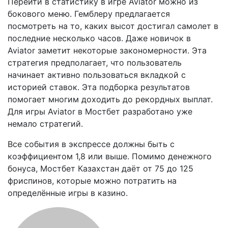
Перейти в статистику в игре Aviator можно из
бокового меню. Гемблеру предлагается
посмотреть на то, каких высот достигал самолет в
последние несколько часов. Даже новичок в
Aviator заметит некоторые закономерности. Эта
стратегия предполагает, что пользователь
начинает активно пользоваться вкладкой с
историей ставок. Эта подборка результатов
помогает многим доходить до рекордных выплат.
Для игры Aviator в Мостбет разработано уже
немало стратегий.
Все события в экспрессе должны быть с
коэффициентом 1,8 или выше. Помимо денежного
бонуса, Мостбет Казахстан даёт от 75 до 125
фриспинов, которые можно потратить на
определённые игры в казино.