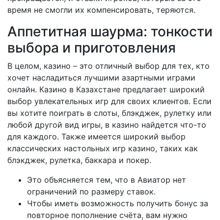
время не смогли их компенсировать, теряются.
Аппетитная шаурма: тонкости
выбора и приготовления
В целом, казино – это отличный выбор для тех, кто
хочет насладиться лучшими азартными играми
онлайн. Казино в Казахстане предлагает широкий
выбор увлекательных игр для своих клиентов. Если
вы хотите поиграть в слоты, блэкджек, рулетку или
любой другой вид игры, в казино найдется что-то
для каждого. Также имеется широкий выбор
классических настольных игр казино, таких как
блэкджек, рулетка, баккара и покер.
Это объясняется тем, что в Авиатор нет
ограничений по размеру ставок.
Чтобы иметь возможность получить бонус за
повторное пополнение счёта, вам нужно