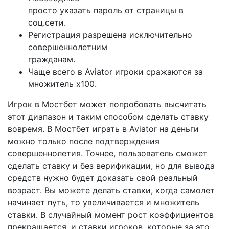
просто указать пароль от страницы в
соц.сети.
Регистрация разрешена исключительно
совершеннолетним
гражданам.
Чаще всего в Aviator игроки сражаются за
множитель х100.
Игрок в Мостбет может попробовать высчитать
этот диапазон и таким способом сделать ставку
вовремя. В Мостбет играть в Aviator на деньги
можно только после подтверждения
совершеннолетия. Точнее, пользователь сможет
сделать ставку и без верификации, но для вывода
средств нужно будет доказать свой реальный
возраст. Вы можете делать ставки, когда самолет
начинает путь, то увеличивается и множитель
ставки. В случайный момент рост коэффициентов
прекращается, и ставки игроков, которые за это