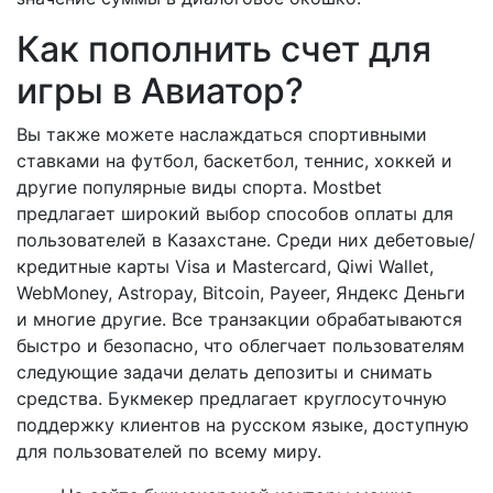
Как пополнить счет для
игры в Авиатор?
Вы также можете наслаждаться спортивными
ставками на футбол, баскетбол, теннис, хоккей и
другие популярные виды спорта. Mostbet
предлагает широкий выбор способов оплаты для
пользователей в Казахстане. Среди них дебетовые/
кредитные карты Visa и Mastercard, Qiwi Wallet,
WebMoney, Astropay, Bitcoin, Payeer, Яндекс Деньги
и многие другие. Все транзакции обрабатываются
быстро и безопасно, что облегчает пользователям
следующие задачи делать депозиты и снимать
средства. Букмекер предлагает круглосуточную
поддержку клиентов на русском языке, доступную
для пользователей по всему миру.