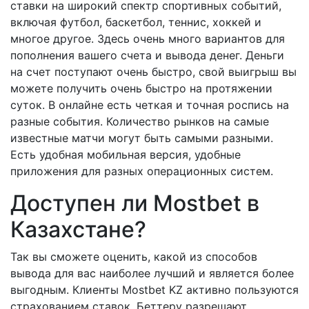
ставки на широкий спектр спортивных событий,
включая футбол, баскетбол, теннис, хоккей и
многое другое. Здесь очень много вариантов для
пополнения вашего счета и вывода денег. Деньги
на счет поступают очень быстро, свой выигрыш вы
можете получить очень быстро на протяжении
суток. В онлайне есть четкая и точная роспись на
разные события. Количество рынков на самые
известные матчи могут быть самыми разными.
Есть удобная мобильная версия, удобные
приложения для разных операционных систем.
Доступен ли Mostbet в
Казахстане?
Так вы сможете оценить, какой из способов
вывода для вас наиболее лучший и является более
выгодным. Клиенты Mostbet KZ активно пользуются
страхованием ставок. Беттеру разрешают