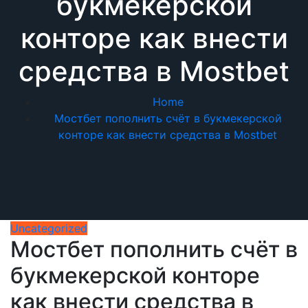
букмекерской
конторе как внести
средства в Mostbet
Home
Мостбет пополнить счёт в букмекерской
конторе как внести средства в Mostbet
Uncategorized
Мостбет пополнить счёт в
букмекерской конторе
как внести средства в