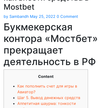
Mostbet
by
Sambandh
May 25, 2022
0 Comment
Букмекерская
контора «Мостбет»
прекращает
деятельность в РФ
Content
Как пополнить счет для игры в
Авиатор?
Шаг 5. Вывод денежных средств
Аппетитная шаурма: тонкости