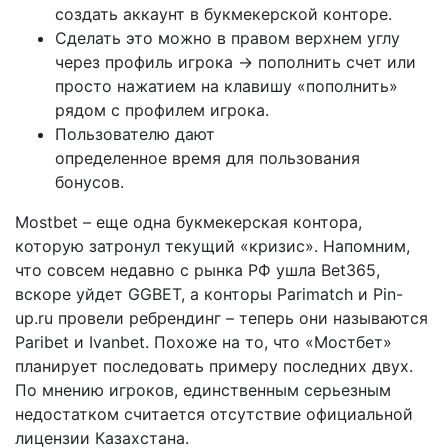
создать аккаунт в букмекерской конторе.
Сделать это можно в правом верхнем углу
через профиль игрока → пополнить счет или
просто нажатием на клавишу «пополнить»
рядом с профилем игрока.
Пользователю дают
определенное время для пользования
бонусов.
Mostbet – еще одна букмекерская контора,
которую затронул текущий «кризис». Напомним,
что совсем недавно с рынка РФ ушла Bet365,
вскоре уйдет GGBET, а конторы Parimatch и Pin-
up.ru провели ребрендинг – теперь они называются
Paribet и Ivanbet. Похоже на то, что «Мостбет»
планирует последовать примеру последних двух.
По мнению игроков, единственным серьезным
недостатком считается отсутствие официальной
лицензии Казахстана.