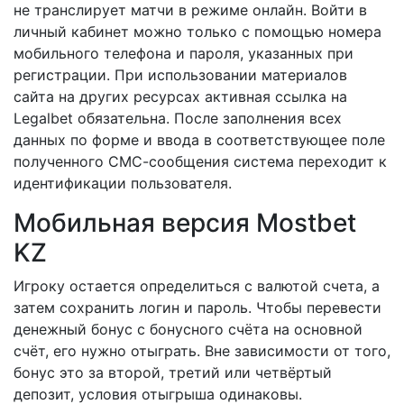
не транслирует матчи в режиме онлайн. Войти в
личный кабинет можно только с помощью номера
мобильного телефона и пароля, указанных при
регистрации. При использовании материалов
сайта на других ресурсах активная ссылка на
Legalbet обязательна. После заполнения всех
данных по форме и ввода в соответствующее поле
полученного СМС-сообщения система переходит к
идентификации пользователя.
Мобильная версия Mostbet
KZ
Игроку остается определиться с валютой счета, а
затем сохранить логин и пароль. Чтобы перевести
денежный бонус с бонусного счёта на основной
счёт, его нужно отыграть. Вне зависимости от того,
бонус это за второй, третий или четвёртый
депозит, условия отыгрыша одинаковы.