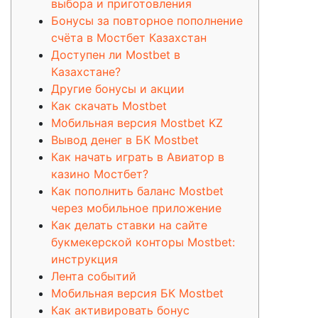
выбора и приготовления
Бонусы за повторное пополнение
счёта в Мостбет Казахстан
Доступен ли Mostbet в
Казахстане?
Другие бонусы и акции
Как скачать Mostbet
Мобильная версия Mostbet KZ
Вывод денег в БК Mostbet
Как начать играть в Авиатор в
казино Мостбет?
Как пополнить баланс Mostbet
через мобильное приложение
Как делать ставки на сайте
букмекерской конторы Mostbet:
инструкция
Лента событий
Мобильная версия БК Mostbet
Как активировать бонус