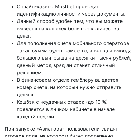
Онлайн-казино Mostbet проводит
идентификацию личности через документы.
Данный способ удобен тем, что вы можете
вывести на кошелёк большое количество
денег.
Для пополнения счёта мобильного оператора
такая сумма будет самое то, а вот для вывода
большого выигрыша на десятки тысяч рублей,
данный метод вряд ли станет отличный
решением.
В финансовом отделе гемблеру выдается
номер счета, на который нужно отправить
деньги.
Кешбэк с неудачных ставок (до 10 %)
появляется в личном кабинете в начале
каждой недели.
При запуске «Авиатора» пользователи увидят
игровое поле, на котором будет постепенно