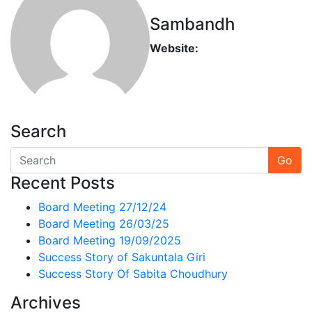
Sambandh
Website:
Search
Go
Recent Posts
Board Meeting 27/12/24
Board Meeting 26/03/25
Board Meeting 19/09/2025
Success Story of Sakuntala Giri
Success Story Of Sabita Choudhury
Archives