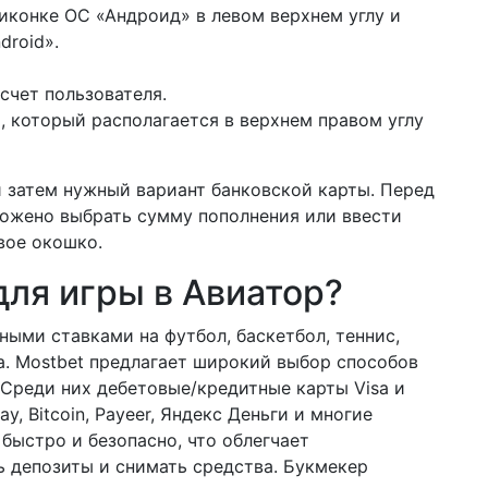
иконке ОС «Андроид» в левом верхнем углу и
droid».
счет пользователя.
, который располагается в верхнем правом углу
и затем нужный вариант банковской карты. Перед
ложено выбрать сумму пополнения или ввести
вое окошко.
для игры в Авиатор?
ыми ставками на футбол, баскетбол, теннис,
а. Mostbet предлагает широкий выбор способов
 Среди них дебетовые/кредитные карты Visa и
ay, Bitcoin, Payeer, Яндекс Деньги и многие
быстро и безопасно, что облегчает
 депозиты и снимать средства. Букмекер