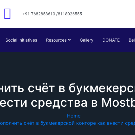
+91-7682853610 /8118026555
Social Initiatives
Resources
Gallery
DONATE
Bel
ить счёт в букмекерс
ести средства в Most
Home
ополнить счёт в букмекерской конторе как внести сре