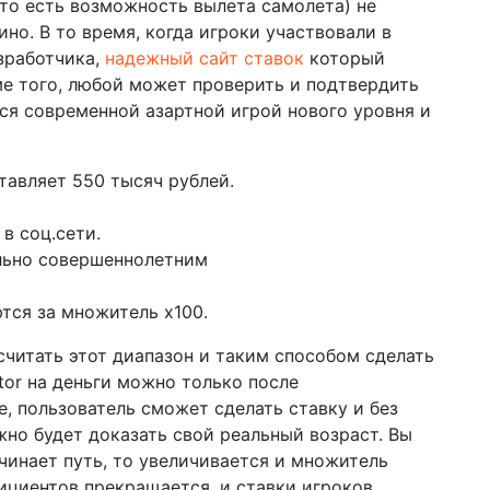
(то есть возможность вылета самолета) не
ино. В то время, когда игроки участвовали в
азработчика,
надежный сайт ставок
который
е того, любой может проверить и подтвердить
тся современной азартной игрой нового уровня и
тавляет 550 тысяч рублей.
в соц.сети.
льно совершеннолетним
ются за множитель х100.
читать этот диапазон и таким способом сделать
ator на деньги можно только после
, пользователь сможет сделать ставку и без
жно будет доказать свой реальный возраст. Вы
чинает путь, то увеличивается и множитель
ициентов прекращается, и ставки игроков,