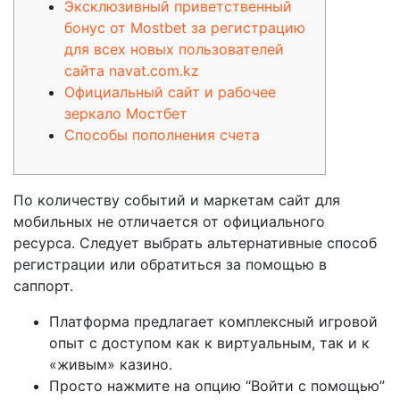
Эксклюзивный приветственный
бонус от Mostbet за регистрацию
для всех новых пользователей
сайта navat.com.kz
Официальный сайт и рабочее
зеркало Мостбет
Способы пополнения счета
По количеству событий и маркетам сайт для
мобильных не отличается от официального
ресурса. Следует выбрать альтернативные способ
регистрации или обратиться за помощью в
саппорт.
Платформа предлагает комплексный игровой
опыт с доступом как к виртуальным, так и к
«живым» казино.
Просто нажмите на опцию “Войти с помощью”