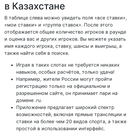
в Казахстане
В таблице слева можно увидеть поля «все ставки»,
«мои ставки» и «группа ставок». После этого
отображается общее количество игроков в раунде
и оценка вас и других игроков. Вы можете указать
имя каждого игрока, ставку, шансы и выигрыш, а
также найти себя в поиске.
Играя в таких слотах не требуется никаких
навыков, особых расчётов, только удача!
Например, жители России могут пройти
регистрацию только на официальном и
разрешенном сайте, он принимает пари на
домене .ru.
Приложение предлагает широкий спектр
возможностей, включая прямые трансляции и
ставки на более чем 20 видов спорта, а также
простой в использовании интерфейс.