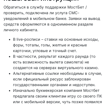
Обратиться в службу поддержки МостБет /
проверить, подключена ли услуга СМС-
уведомлений в мобильном банке. Заявки на вывод
средств оформляются в одноименном разделе
личного кабинета.
В live-росписи – ставки на основные исходы,
форы, тоталы, голы, желтые и красные
карточки, угловые и точный счет.
В частности, результат каждого раунда (то
есть возможность вылета самолета) не
создается на серверах виртуального казино.
Альтернативные ссылки необходимы в случае,
если официальный ресурс заблокирован
государственными органами и недоступен.
Изначально букмекерская компания Мостбет
предлагала своим клиентам игру со своего ПК
или с мобильной версии, чуть позже появился