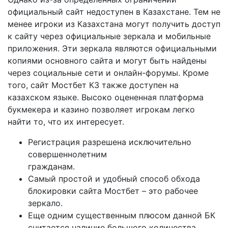
официальный сайт недоступен в Казахстане. Тем не
менее игроки из Казахстана могут получить доступ
к сайту через официальные зеркала и мобильные
приложения. Эти зеркала являются официальными
копиями основного сайта и могут быть найдены
через социальные сети и онлайн-форумы. Кроме
того, сайт Мостбет КЗ также доступен на
казахском языке. Высоко оцененная платформа
букмекера и казино позволяет игрокам легко
найти то, что их интересует.
Регистрация разрешена исключительно
совершеннолетним
гражданам.
Самый простой и удобный способ обхода
блокировки сайта Мостбет – это рабочее
зеркало.
Еще одним существенным плюсом данной БК
считается наличие большого количества