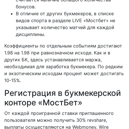
бонусов.
В отличие от других букмекеров, в списке
видов спорта в разделе LIVE «Мостбет» не
указывает количество матчей для каждой
дисциплины.
Коэффициенты по отдельным событиям достигают
1.98 на 1.98 при равнозначном исходе. Как и в
других БК, здесь устанавливается маржа,
необходимая для заработка букмекера. По редким
и экзотическим исходам процент может достигать
10-15%.
Регистрация в букмекерской
конторе «МостБет»
От каждой проигранной ставки приглашенного
пользователя можно получить 30% revshare,
выплаты осуществляются на Webmoney, Wire