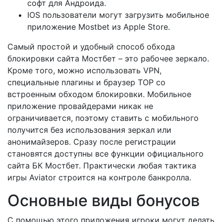
софт для Андроида.
IOS пользователи могут загрузить мобильное
приложение Mostbet из Apple Store.
Самый простой и удобный способ обхода
блокировки сайта Мостбет – это рабочее зеркало.
Кроме того, можно использовать VPN,
специальные плагины и браузер ТОР со
встроенным обходом блокировки. Мобильное
приложение провайдерами никак не
ограничивается, поэтому ставить с мобильного
получится без использования зеркал или
анонимайзеров. Сразу после регистрации
становятся доступны все функции официального
сайта БК Мостбет. Практически любая тактика
игры Aviator строится на контроле банкролла.
Основные виды бонусов
С помощью этого приложения игроки могут делать