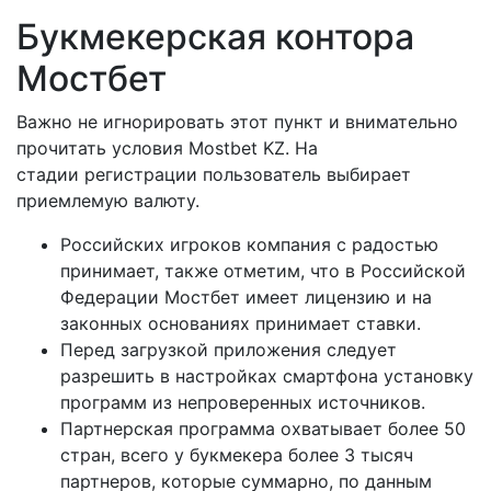
Букмекерская контора
Мостбет
Важно не игнорировать этот пункт и внимательно
прочитать условия Mostbet KZ. На
стадии регистрации пользователь выбирает
приемлемую валюту.
Российских игроков компания с радостью
принимает, также отметим, что в Российской
Федерации Мостбет имеет лицензию и на
законных основаниях принимает ставки.
Перед загрузкой приложения следует
разрешить в настройках смартфона установку
программ из непроверенных источников.
Партнерская программа охватывает более 50
стран, всего у букмекера более 3 тысяч
партнеров, которые суммарно, по данным