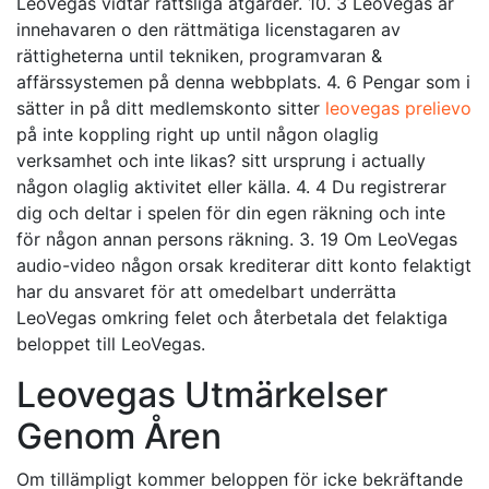
LeoVegas vidtar rättsliga åtgärder. 10. 3 LeoVegas är
innehavaren o den rättmätiga licenstagaren av
rättigheterna until tekniken, programvaran &
affärssystemen på denna webbplats. 4. 6 Pengar som i
sätter in på ditt medlemskonto sitter
leovegas prelievo
på inte koppling right up until någon olaglig
verksamhet och inte likas? sitt ursprung i actually
någon olaglig aktivitet eller källa. 4. 4 Du registrerar
dig och deltar i spelen för din egen räkning och inte
för någon annan persons räkning. 3. 19 Om LeoVegas
audio-video någon orsak krediterar ditt konto felaktigt
har du ansvaret för att omedelbart underrätta
LeoVegas omkring felet och återbetala det felaktiga
beloppet till LeoVegas.
Leovegas Utmärkelser
Genom Åren
Om tillämpligt kommer beloppen för icke bekräftande