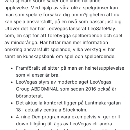
våra spelare sobre säker och underhållande
upplevelse. Med hjälp av våra olika spelgränser kan
man som spelare försäkra dig om m?jligheten att du
kan spela ansvarsfullt, på en nivå som passar just dig.
Utöver det här har LeoVegas lanserat LeoSafePlay.
com, en sajt för att förebygga spelberoende och spel
av minderåriga. Här hittar man mer information
omkring ansvarsfullt spelande, vilka verktyg vi har
samt en kunskapsbank om spel och spelberoende.
Framförallt så sitter på man en helhetsupplevelse
som vi anser är bra.
LeoVegas styrs av moderbolaget LeoVegas
Group ABDOMINAL som sedan 2016 också är
börsnoterat.
Det aktuella kontoret ligger på Luntmakargatan
18 i actually centrala Stockholm.
4. nine Den programvara exempelvis vi ger drill
down tillgång till ägs av LeoVegas elr andra