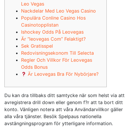
Leo Vegas
Nackdelar Med Leo Vegas Casino
Populära Conline Casino Hos
Casinotopplistan
Ishockey Odds På Leovegas
Är “leovegas Com” Felaktigt?
Sek Gratisspel
Redovisningsekonom Till Selecta
Regler Och Villkor För Leovegas
Odds Bonus
Är Leovegas Bra För Nybörjare?
Du kan dra tillbaks ditt samtycke när som helst via att
avregistrera drill down eller genom f?r att ta bort ditt
konto. Vänligen notera att våra Användarvillkor gäller
alla våra tjänster. Besök Spelpaus nationella
avstängningsprogram för ytterligare information.