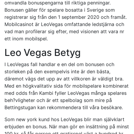
omvandla bonuspengarna till riktiga penningar.
Bonusen gäller för spelare bosatta i Sverige som
registrerar sig från den 1 september 2020 och framåt.
Mobilcasinot är LeoVegas omfattande ledstjärna och
vad man profilerar sig efter, med visionen att vara nr
ett inom mobilspel.
Leo Vegas Betyg
I LeoVegas fall handlar e en del om bonusen och
storleken på den exempelvis inte är den bästa,
däremot vägs det upp av att villkoren är väldigt bra.
Med en högkvalitativ sida för mobilspelare kombinerat
med odds från Kambi fyller LeoVegas många spelares
beh?vligheter och är ett spelbolag som mire på
Bettingstugan kan rekommendera till våra besökare.
​​Som new york kund hos LeoVegas blir man självklart
erbjuden en bonus. När man gör en insättning på minst
100 kr, så får person ett gratisspel värt a hundred kr.