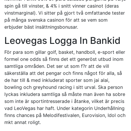
spin gå till vinster, & 4% i snitt vinner casinot (deras
vinstmarginal). Vi sitter på gjort två omfattande tester
på många svenska casinon för att se vem som
erbjuder bäst insättningsbonusar.
Leovegas Logga In Bankid
För para som gillar golf, basket, handboll, e-sport eller
formel one odds så finns det ett generöst utbud inom
samtliga områden. Det ser ut som f?r att de vill
säkerställa att det pengar och finns något för alla, så
de har till & med inkluderat sporter som jai alai,
bowling och greyhound racing i sitt urval. Ska person
lyckas inkludera samtliga så måste man även ha sobre
som inte är sportintresserade i åtanke, vilket är precis
vad LeoVegas har haft. Under kategorin Underhållning
finns chances på Melodifestivalen, Eurovision, Idol och
mkt annat roligt.