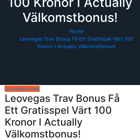
100 Kronor I Actually
Välkomstbonus!
Home
Leovegas Trav Bonus Få Ett Gratisspel Värt 100
Kronor I Actually Välkomstbonus!
Uncategorized
Leovegas Trav Bonus Få
Ett Gratisspel Värt 100
Kronor I Actually
Välkomstbonus!