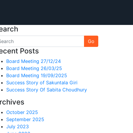
earch
Go
ecent Posts
Board Meeting 27/12/24
Board Meeting 26/03/25
Board Meeting 19/09/2025
Success Story of Sakuntala Giri
Success Story Of Sabita Choudhury
rchives
October 2025
September 2025
July 2023