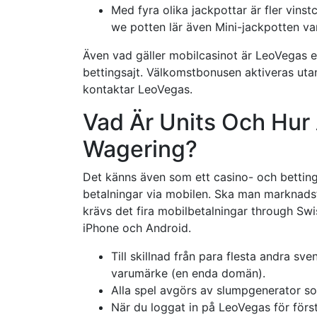
Med fyra olika jackpottar är fler vin
we potten lär även Mini-jackpotten vara
Även vad gäller mobilcasinot är LeoVegas et
bettingsajt. Välkomstbonusen aktiveras ut
kontaktar LeoVegas.
Vad Är Units Och Hur
Wagering?
Det känns även som ett casino- och bettin
betalningar via mobilen. Ska man marknads
krävs det fira mobilbetalningar through Sw
iPhone och Android.
Till skillnad från para flesta andra s
varumärke (en enda domän).
Alla spel avgörs av slumpgenerator som
När du loggat in på LeoVegas för förs