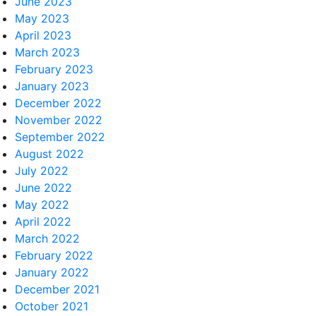
June 2023
May 2023
April 2023
March 2023
February 2023
January 2023
December 2022
November 2022
September 2022
August 2022
July 2022
June 2022
May 2022
April 2022
March 2022
February 2022
January 2022
December 2021
October 2021