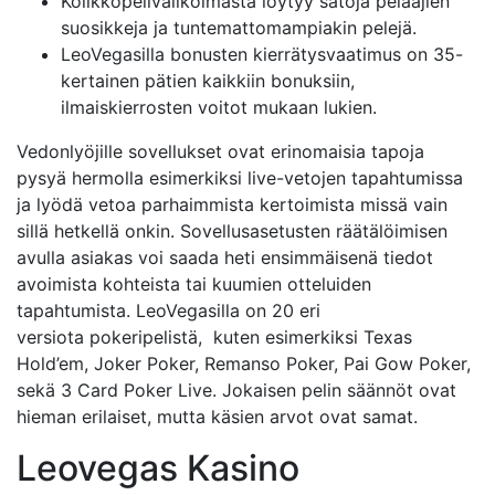
Kolikkopelivalikoimasta löytyy satoja pelaajien
suosikkeja ja tuntemattomampiakin pelejä.
LeoVegasilla bonusten kierrätysvaatimus on 35-
kertainen pätien kaikkiin bonuksiin,
ilmaiskierrosten voitot mukaan lukien.
Vedonlyöjille sovellukset ovat erinomaisia tapoja
pysyä hermolla esimerkiksi live-vetojen tapahtumissa
ja lyödä vetoa parhaimmista kertoimista missä vain
sillä hetkellä onkin. Sovellusasetusten räätälöimisen
avulla asiakas voi saada heti ensimmäisenä tiedot
avoimista kohteista tai kuumien otteluiden
tapahtumista. LeoVegasilla on 20 eri
versiota pokeripelistä, kuten esimerkiksi Texas
Hold’em, Joker Poker, Remanso Poker, Pai Gow Poker,
sekä 3 Card Poker Live. Jokaisen pelin säännöt ovat
hieman erilaiset, mutta käsien arvot ovat samat.
Leovegas Kasino