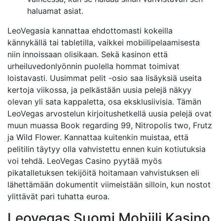
haluamat asiat.
LeoVegasia kannattaa ehdottomasti kokeilla
kännykällä tai tabletilla, vaikkei mobiilipelaamisesta
niin innoissaan olisikaan. Sekä kasinon että
urheiluvedonlyönnin puolella hommat toimivat
loistavasti. Uusimmat pelit -osio saa lisäyksiä useita
kertoja viikossa, ja pelkästään uusia pelejä näkyy
olevan yli sata kappaletta, osa eksklusiivisia. Tämän
LeoVegas arvostelun kirjoitushetkellä uusia pelejä ovat
muun muassa Book regarding 99, Nitropolis two, Frutz
ja Wild Flower. Kannattaa kuitenkin muistaa, että
pelitilin täytyy olla vahvistettu ennen kuin kotiutuksia
voi tehdä. LeoVegas Casino pyytää myös
pikatalletuksen tekijöitä hoitamaan vahvistuksen eli
lähettämään dokumentit viimeistään silloin, kun nostot
ylittävät pari tuhatta euroa.
Leovegas Suomi Mobiili Kasino