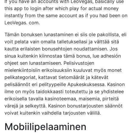
If you have an accounts with LeoVegas, basically use
this app to login after which play for actual money
instantly from the same account as if you had been on
LeoVegas. com.
Tämän bonuksen lunastaminen ei siis ole pakollista, eli
voit pelata vain omalla talletuksellasi ja välttää sitä
kautta erilaisten bonusehtojen noudattamisen. Jos
sinua kuitenkin kiinnostaa tämä bonus, lue adhesión
ohjeet sen lunastamiseen. Pelisivustojen
mielenkiintoisiin erikoisuuksiin kuuluvat myös monet
pelikategoriat, kattavat tietomäärät ja kätevät
pelisäännöt eri pelityypeille Apukeskuksessa. Kasinon
ilme on myös taidokkaasti toteutettu ja se yhdistelee
erikoisella tavalla kasinoteemaa, maisemia, pirteitä
värejä ja selkeyttä. Kasinon bonustarjousten säännöt
voivat kuitenkin vaihdella tarjousten välillä.
Mobiilipelaaminen