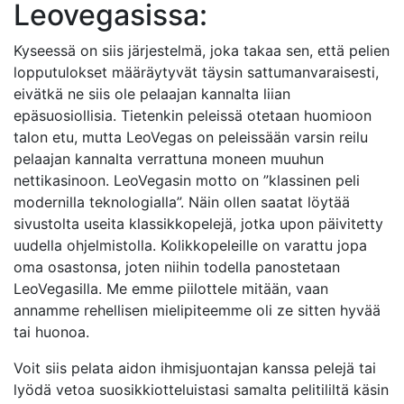
Leovegasissa:
Kyseessä on siis järjestelmä, joka takaa sen, että pelien
lopputulokset määräytyvät täysin sattumanvaraisesti,
eivätkä ne siis ole pelaajan kannalta liian
epäsuosiollisia. Tietenkin peleissä otetaan huomioon
talon etu, mutta LeoVegas on peleissään varsin reilu
pelaajan kannalta verrattuna moneen muuhun
nettikasinoon. LeoVegasin motto on ”klassinen peli
modernilla teknologialla”. Näin ollen saatat löytää
sivustolta useita klassikkopelejä, jotka upon päivitetty
uudella ohjelmistolla. Kolikkopeleille on varattu jopa
oma osastonsa, joten niihin todella panostetaan
LeoVegasilla. Me emme piilottele mitään, vaan
annamme rehellisen mielipiteemme oli ze sitten hyvää
tai huonoa.
Voit siis pelata aidon ihmisjuontajan kanssa pelejä tai
lyödä vetoa suosikkiotteluistasi samalta pelitililtä käsin