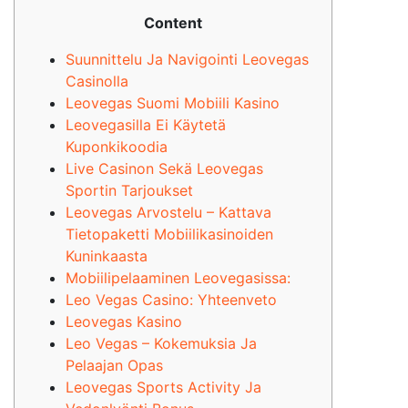
Content
Suunnittelu Ja Navigointi Leovegas
Casinolla
Leovegas Suomi Mobiili Kasino
Leovegasilla Ei Käytetä
Kuponkikoodia
Live Casinon Sekä Leovegas
Sportin Tarjoukset
Leovegas Arvostelu – Kattava
Tietopaketti Mobiilikasinoiden
Kuninkaasta
Mobiilipelaaminen Leovegasissa:
Leo Vegas Casino: Yhteenveto
Leovegas Kasino
Leo Vegas – Kokemuksia Ja
Pelaajan Opas
Leovegas Sports Activity Ja