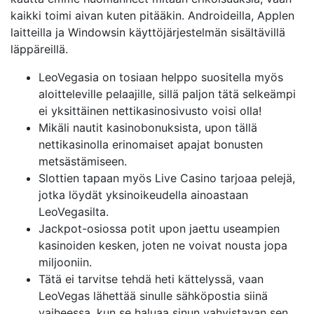
kaikki toimi aivan kuten pitääkin. Androideilla, Applen
laitteilla ja Windowsin käyttöjärjestelmän sisältävillä
läppäreillä.
LeoVegasia on tosiaan helppo suositella myös
aloitteleville pelaajille, sillä paljon tätä selkeämpi
ei yksittäinen nettikasinosivusto voisi olla!
Mikäli nautit kasinobonuksista, upon tällä
nettikasinolla erinomaiset apajat bonusten
metsästämiseen.
Slottien tapaan myös Live Casino tarjoaa pelejä,
jotka löydät yksinoikeudella ainoastaan
LeoVegasilta.
Jackpot-osiossa potit upon jaettu useampien
kasinoiden kesken, joten ne voivat nousta jopa
miljooniin.
Tätä ei tarvitse tehdä heti kättelyssä, vaan
LeoVegas lähettää sinulle sähköpostia siinä
vaiheessa, kun se haluaa sinun vahvistavan sen