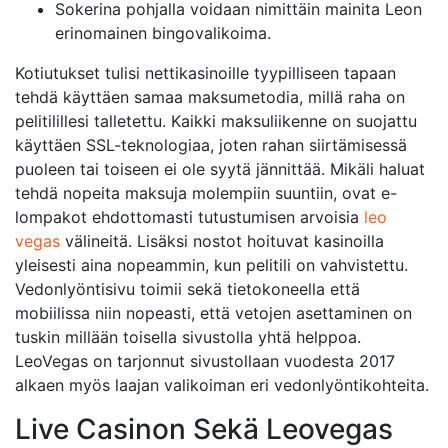
Sokerina pohjalla voidaan nimittäin mainita Leon
erinomainen bingovalikoima.
Kotiutukset tulisi nettikasinoille tyypilliseen tapaan
tehdä käyttäen samaa maksumetodia, millä raha on
pelitilillesi talletettu. Kaikki maksuliikenne on suojattu
käyttäen SSL-teknologiaa, joten rahan siirtämisessä
puoleen tai toiseen ei ole syytä jännittää. Mikäli haluat
tehdä nopeita maksuja molempiin suuntiin, ovat e-
lompakot ehdottomasti tutustumisen arvoisia
leo
vegas
välineitä. Lisäksi nostot hoituvat kasinoilla
yleisesti aina nopeammin, kun pelitili on vahvistettu.
Vedonlyöntisivu toimii sekä tietokoneella että
mobiilissa niin nopeasti, että vetojen asettaminen on
tuskin millään toisella sivustolla yhtä helppoa.
LeoVegas on tarjonnut sivustollaan vuodesta 2017
alkaen myös laajan valikoiman eri vedonlyöntikohteita.
Live Casinon Sekä Leovegas