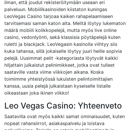
ilman, että joudut rekisteröitymään useaan eri
palveluun. Mobiilikasinoiden kiistaton kuningas
LeoVegas Casino tarjoaa kaiken rahapelaamiseen
tarvitsemasi saman katon alta. Meiltä löytyy lukematon
määrä mobiili kolikkopelejä, mutta myös live online
casino, vedonlyönti, sekä klassisia pöytäpelejä kuten
ruletti ja blackjack. LeoVegasin kasinolla viihtyy siis
kuka tahansa, sillä jokaiselle löytyy juuri heille sopivia
pelejä. Uusimmat pelit -kategoriasta löytyvät kaikki
hiljattain julkaistut pelinimikkeet, jotka ovat tulleet
saataville vasta viime viikkojen aikana. Koska
toimimme yhteistyössä lukuisten pelintoimittajien
kanssa, uusia pelejä julkaistaan kyseiselle listalle
oikeastaan joka ikinen viikko!
Leo Vegas Casino: Yhteenveto
Saatavilla ovat myös kaikki samat ominaisuudet, kuten
nopeat rahansiirrot, asiakaspalvelu ja loistava