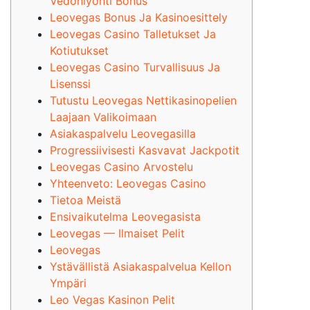
Vedonlyönti Bonus
Leovegas Bonus Ja Kasinoesittely
Leovegas Casino Talletukset Ja
Kotiutukset
Leovegas Casino Turvallisuus Ja
Lisenssi
Tutustu Leovegas Nettikasinopelien
Laajaan Valikoimaan
Asiakaspalvelu Leovegasilla
Progressiivisesti Kasvavat Jackpotit
Leovegas Casino Arvostelu
Yhteenveto: Leovegas Casino
Tietoa Meistä
Ensivaikutelma Leovegasista
Leovegas — Ilmaiset Pelit
Leovegas
Ystävällistä Asiakaspalvelua Kellon
Ympäri
Leo Vegas Kasinon Pelit