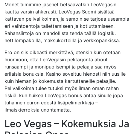
Monet tiimimme jäsenet betsaavatkin LeoVegasin
kautta varsin ahkerasti. LeoVegas Suomi sisältää
kattavan pelivalikoiman, ja samoin se tarjoaa useampia
eri vaihtoehtoja tallettamiseen ja kotiuttamiseen.
Rahansiirtoja on mahdollista tehdä täällä logistik.
nettilompakoilla, maksukorteilla ja verkkopankissa.
Ero on siis oikeasti merkittävä, etenkin kun otetaan
huomioon, että LeoVegasin pelitarjonta about
runsaampi ja monipuolisempi ja pelaaja saa myös
erilaisia bonuksia. Kasino soveltuu hienosti niin uusille
kuin hieman jo kokemusta kartuttaneille pelaajile.
Pelivalikoima tulee tutuksi myös ilman oman rahan
riskiä, kun huikea LeoVegas bonus antaa sinulle jopa
tuhannen euron edestä lisäpelimerkkejä –
ilmaiskierroksia unohtamatta.
Leo Vegas – Kokemuksia Ja