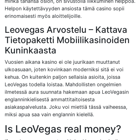
minkä tahansa osion, on sivustolla liikkuminen helppoa.
Helpon käytettävyyden ansiosta tämä casino sopii
erinomaisesti myös aloittelijoille.
Leovegas Arvostelu – Kattava
Tietopaketti Mobiilikasinoiden
Kuninkaasta
Vuosien aikana kasino ei ole juurikaan muuttanut
ulkoasuaan, joten kovinkaan moderniksi sitä ei voi
kehua. On kuitenkin paljon sellaisia asioita, joissa
LeoVegas todella loistaa. Mahdollisten ongelmien
ilmetessä aura suunnata hakemaan apua LeoVegasin
englanninkielisestä ammattitaitoisesta
asiakaspalvelusta. Joku voi miettiä tässä vaiheessa,
miksi apua saa vain englannin kielellä.
Is LeoVegas real money?