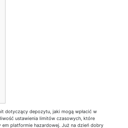
mit dotyczący depozytu, jaki mogą wpłacić w
liwość ustawienia limitów czasowych, które
em platformie hazardowej. Już na dzień dobry