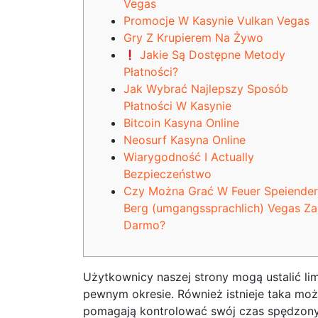
Vegas
Promocje W Kasynie Vulkan Vegas
Gry Z Krupierem Na Żywo
Jakie Są Dostępne Metody
Płatności?
Jak Wybrać Najlepszy Sposób
Płatności W Kasynie
Bitcoin Kasyna Online
Neosurf Kasyna Online
Wiarygodność I Actually
Bezpieczeństwo
Czy Można Grać W Feuer Speiender
Berg (umgangssprachlich) Vegas Za
Darmo?
Użytkownicy naszej strony mogą ustalić li
pewnym okresie. Również istnieje taka moż
pomagają kontrolować swój czas spędzony 