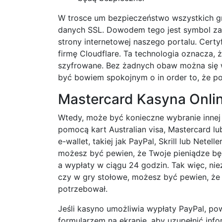
W trosce um bezpieczeństwo wszystkich gr
danych SSL. Dowodem tego jest symbol zamk
strony internetowej naszego portalu. Cert
firmę Cloudflare. Ta technologia oznacza,
szyfrowane. Bez żadnych obaw można się w
być bowiem spokojnym o in order to, że p
Mastercard Kasyna Onli
Wtedy, może być konieczne wybranie innej
pomocą kart Australian visa, Mastercard lub
e-wallet, takiej jak PayPal, Skrill lub Nete
możesz być pewien, że Twoje pieniądze bę
a wypłaty w ciągu 24 godzin. Tak więc, ni
czy w gry stołowe, możesz być pewien, że 
potrzebował.
Jeśli kasyno umożliwia wypłaty PayPal, po
formularzem na ekranie, aby uzupełnić info