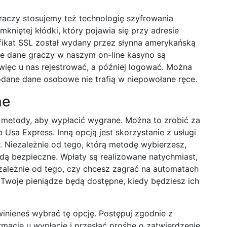
aczy stosujemy też technologię szyfrowania
niętej kłódki, który pojawia się przy adresie
yfikat SSL został wydany przez słynna amerykańską
 że dane graczy w naszym on-line kasyno są
ięc u nas rejestrować, a później logować. Można
odane dane osobowe nie trafią w niepowołane ręce.
ne
 metody, aby wypłacić wygrane. Można to zrobić za
 Usa Express. Inną opcją jest skorzystanie z usługi
ller. Niezależnie od tego, którą metodę wybierzesz,
dą bezpieczne. Wpłaty są realizowane natychmiast,
ezależnie od tego, czy chcesz zagrać na automatach
Twoje pieniądze będą dostępne, kiedy będziesz ich
winieneś wybrać tę opcję. Postępuj zgodnie z
rmacje u wypłacie i przesłać prośbę o zatwierdzenie.