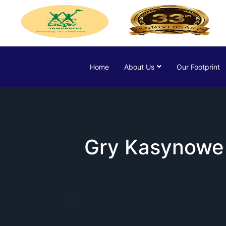
Home
About Us
Our Footprint
Gry Kasynowe