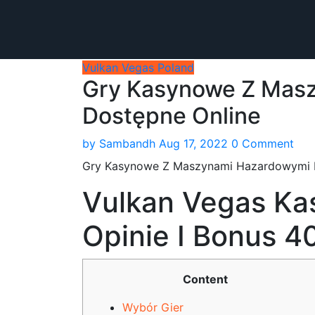
Vulkan Vegas Poland
Gry Kasynowe Z Mas
Dostępne Online
by
Sambandh
Aug 17, 2022
0 Comment
Gry Kasynowe Z Maszynami Hazardowymi 
Vulkan Vegas Ka
Opinie I Bonus 
Content
Wybór Gier