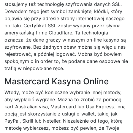
stosujemy też technologię szyfrowania danych SSL.
Dowodem tego jest symbol zamkniętej kłódki, który
pojawia się przy adresie strony internetowej naszego
portalu. Certyfikat SSL został wydany przez słynna
amerykańską firmę Cloudflare. Ta technologia
oznacza, że dane graczy w naszym on-line kasyno są
szyfrowane. Bez żadnych obaw można się więc u nas
rejestrować, a później logować. Można być bowiem
spokojnym o in order to, że podane dane osobowe nie
trafią w niepowołane ręce.
Mastercard Kasyna Online
Wtedy, może być konieczne wybranie innej metody,
aby wypłacić wygrane. Można to zrobić za pomocą
kart Australian visa, Mastercard lub Usa Express. Inną
opcją jest skorzystanie z usługi e-wallet, takiej jak
PayPal, Skrill lub Neteller. Niezależnie od tego, którą
metodę wybierzesz, możesz być pewien, że Twoje