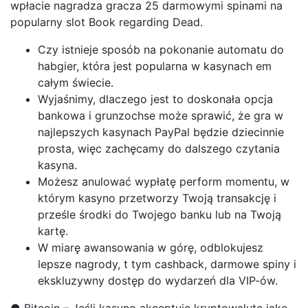
wpłacie nagradza gracza 25 darmowymi spinami na
popularny slot Book regarding Dead.
Czy istnieje sposób na pokonanie automatu do
habgier, która jest popularna w kasynach em
całym świecie.
Wyjaśnimy, dlaczego jest to doskonała opcja
bankowa i grunzochse może sprawić, że gra w
najlepszych kasynach PayPal będzie dziecinnie
prosta, więc zachęcamy do dalszego czytania
kasyna.
Możesz anulować wypłatę perform momentu, w
którym kasyno przetworzy Twoją transakcję i
prześle środki do Twojego banku lub na Twoją
kartę.
W miarę awansowania w górę, odblokujesz
lepsze nagrody, t tym cashback, darmowe spiny i
ekskluzywny dostęp do wydarzeń dla VIP-ów.