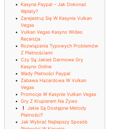
Kasyna Paypal – Jak Dokonać
Wpłaty?
Zarejestruj Się W Kasynie Vulkan
Vegas
Vulkan Vegas Kasyno Wideo
Recenzja
Rozwiązania Typowych Problemów
Z Płatnościami
Czy Są Jakieś Darmowe Gry
Kasyno Online
Wady Płatności Paypal
Zabawa Hazardowa W Vulkan
Vegas
Promocje W Kasynie Vulkan Vegas
Gry Z Krupierem Na Żywo
Jakie Są Dostępne Metody
Płatności?
Jak Wybrać Najlepszy Sposób
Płatności W Kasynie