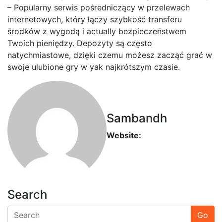
– Popularny serwis pośredniczący w przelewach
internetowych, który łączy szybkość transferu
środków z wygodą i actually bezpieczeństwem
Twoich pieniędzy. Depozyty są często
natychmiastowe, dzięki czemu możesz zacząć grać w
swoje ulubione gry w yak najkrótszym czasie.
Sambandh
Website:
Search
Go