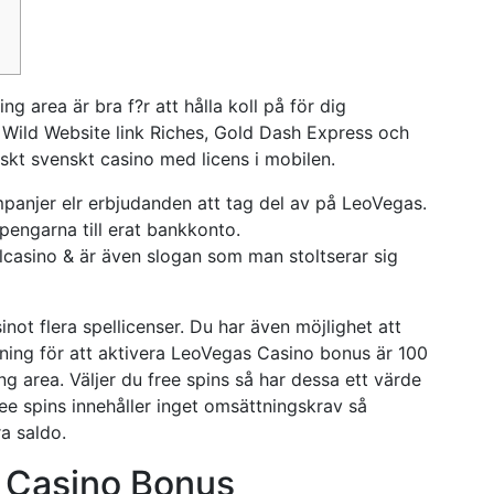
ng area är bra f?r att hålla koll på för dig
 vi Wild Website link Riches, Gold Dash Express och
iskt svenskt casino med licens i mobilen.
mpanjer elr erbjudanden att tag del av på LeoVegas.
 pengarna till erat bankkonto.
casino & är även slogan som man stoltserar sig
not flera spellicenser. Du har även möjlighet att
tning för att aktivera LeoVegas Casino bonus är 100
ng area. Väljer du free spins så har dessa ett värde
 free spins innehåller inget omsättningskrav så
ra saldo.
r Casino Bonus