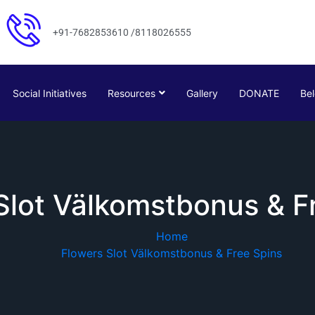
+91-7682853610 /8118026555
Social Initiatives
Resources
Gallery
DONATE
Bel
Slot Välkomstbonus & F
Home
Flowers Slot Välkomstbonus & Free Spins