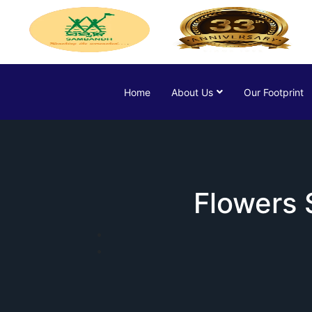
Home
About Us
Our Footprint
Flowers 