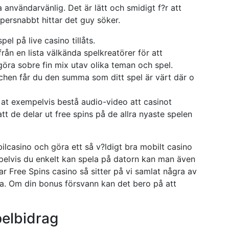
användarvänlig. Det är lätt och smidigt f?r att
upersnabbt hittar det guy söker.
pel på live casino tillåts.
ån en lista välkända spelkreatörer för att
göra sobre fin mix utav olika teman och spel.
chen får du den summa som ditt spel är värt där o
at exempelvis bestå audio-video att casinot
att de delar ut free spins på de allra nyaste spelen
lcasino och göra ett så v?ldigt bra mobilt casino
empelvis du enkelt kan spela på datorn kan man även
ar Free Spins casino så sitter på vi samlat några av
a. Om din bonus försvann kan det bero på att
elbidrag