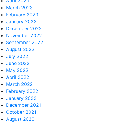
April 2023
March 2023
February 2023
January 2023
December 2022
November 2022
September 2022
August 2022
July 2022
June 2022
May 2022
April 2022
March 2022
February 2022
January 2022
December 2021
October 2021
August 2020