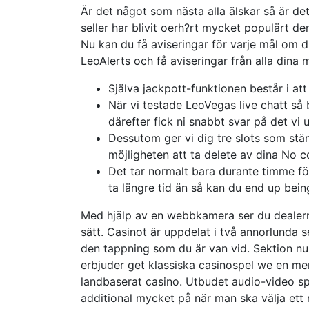
Är det något som nästa alla älskar så är de
seller har blivit oerh?rt mycket populärt de
Nu kan du få aviseringar för varje mål om 
LeoAlerts och få aviseringar från alla dina 
Själva jackpott-funktionen består i att 
När vi testade LeoVegas live chatt så
därefter fick ni snabbt svar på det vi 
Dessutom ger vi dig tre slots som st
möjligheten att ta delete av dina No co
Det tar normalt bara durante timme fö
ta längre tid än så kan du end up bein
Med hjälp av en webbkamera ser du dealern
sätt. Casinot är uppdelat i två annorlunda s
den tappning som du är van vid. Sektion n
erbjuder get klassiska casinospel we en me
landbaserat casino. Utbudet audio-video sp
additional mycket på när man ska välja ett n