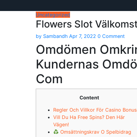
Uncategorized
Flowers Slot Välkoms
by
Sambandh
Apr 7, 2022
0 Comment
Omdömen Omkrin
Kundernas Omd
Com
Content
Regler Och Villkor För Casino Bonus
Vill Du Ha Free Spins? Den Här
Vägen!
Omsättningskrav O Spelbidrag