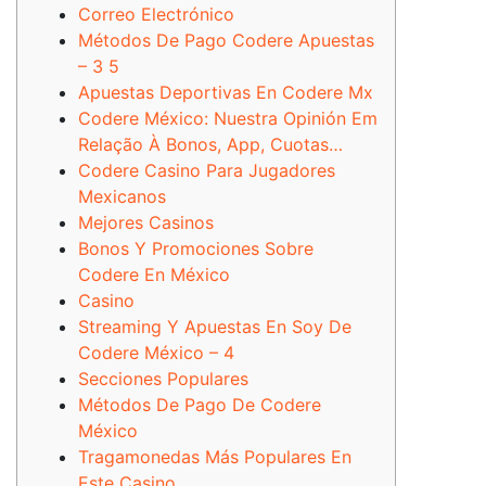
Correo Electrónico
Métodos De Pago Codere Apuestas
– 3 5
Apuestas Deportivas En Codere Mx
Codere México: Nuestra Opinión Em
Relação À Bonos, App, Cuotas…
Codere Casino Para Jugadores
Mexicanos
Mejores Casinos
Bonos Y Promociones Sobre
Codere En México
Casino
Streaming Y Apuestas En Soy De
Codere México – 4
Secciones Populares
Métodos De Pago De Codere
México
Tragamonedas Más Populares En
Este Casino