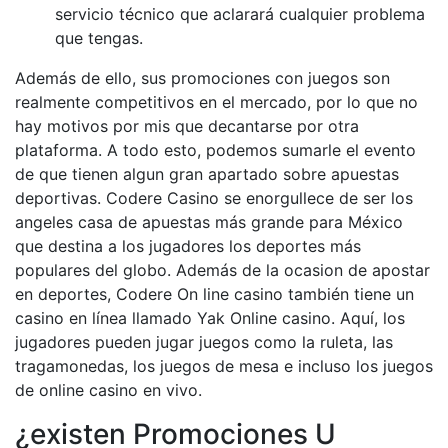
servicio técnico que aclarará cualquier problema
que tengas.
Además de ello, sus promociones con juegos son
realmente competitivos en el mercado, por lo que no
hay motivos por mis que decantarse por otra
plataforma. A todo esto, podemos sumarle el evento
de que tienen algun gran apartado sobre apuestas
deportivas. Codere Casino se enorgullece de ser los
angeles casa de apuestas más grande para México
que destina a los jugadores los deportes más
populares del globo. Además de la ocasion de apostar
en deportes, Codere On line casino también tiene un
casino en línea llamado Yak Online casino. Aquí, los
jugadores pueden jugar juegos como la ruleta, las
tragamonedas, los juegos de mesa e incluso los juegos
de online casino en vivo.
¿existen Promociones U