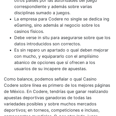
otros países por las autoridades del juego
correspondiente y además sobre varias
disciplinas sumado a juegos.
La empresa para Codere no single se dedica ing
eGaming, sino además al negocio sobre los
casinos físicos.
Debe verse in situ para asegurarse sobre que los
datos introducidos son correctos.
Es sin reparo un apartado o qual deben mejorar
con mucho, y equipararlo con el amplísimo
abanico de opciones que sí ofrecen a los
usuarios de su incapere de apuestas.
Como balance, podemos señalar o qual Casino
Codere sobre línea es primero de los mejores páginas
de México. En Codere, tendrías que ganar realizando
apuestas deportivas ganadoras de todas las
variedades posibles y sobre muchos mercados
deportivos; en torneos, competiciones e incluso,