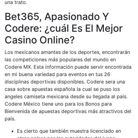
una trato.
Bet365, Apasionado Y
Codere: ¿cuál Es El Mejor
Casino Online?
Los mexicanos amantes de los deportes, encontrarán
las competiciones más populares del mundo en
Codere MX. Esta información puede servir encontrada
en mi buena variedad para eventos en tus 26
disciplinas deportivas disponibles. Codere sera una
casa sobre apuestas española la cual se puso los
angeles camiseta mexicana desde su llegada al país.
Codere México tiene uno para los Bonos para
Bienvenida de apuestas deportivas más atractivos del
país.
Es cierto que también muestra licenciado en