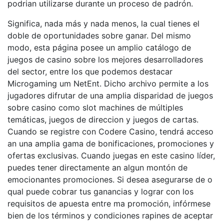
podrian utilizarse durante un proceso de padrón.
Significa, nada más y nada menos, la cual tienes el
doble de oportunidades sobre ganar. Del mismo
modo, esta página posee un amplio catálogo de
juegos de casino sobre los mejores desarrolladores
del sector, entre los que podemos destacar
Microgaming um NetEnt. Dicho archivo permite a los
jugadores difrutar de una amplia disparidad de juegos
sobre casino como slot machines de múltiples
temáticas, juegos de direccion y juegos de cartas.
Cuando se registre con Codere Casino, tendrá acceso
an una amplia gama de bonificaciones, promociones y
ofertas exclusivas. Cuando juegas en este casino líder,
puedes tener directamente an algun montón de
emocionantes promociones. Si desea asegurarse de o
qual puede cobrar tus ganancias y lograr con los
requisitos de apuesta entre ma promoción, infórmese
bien de los términos y condiciones rapines de aceptar