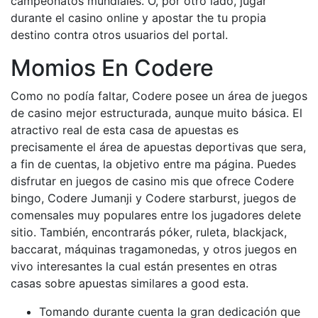
campeonatos mundiales. O, por otro lado, jugar
durante el casino online y apostar the tu propia
destino contra otros usuarios del portal.
Momios En Codere
Como no podía faltar, Codere posee un área de juegos
de casino mejor estructurada, aunque muito básica. El
atractivo real de esta casa de apuestas es
precisamente el área de apuestas deportivas que sera,
a fin de cuentas, la objetivo entre ma página. Puedes
disfrutar en juegos de casino mis que ofrece Codere
bingo, Codere Jumanji y Codere starburst, juegos de
comensales muy populares entre los jugadores delete
sitio. También, encontrarás póker, ruleta, blackjack,
baccarat, máquinas tragamonedas, y otros juegos en
vivo interesantes la cual están presentes en otras
casas sobre apuestas similares a good esta.
Tomando durante cuenta la gran dedicación que