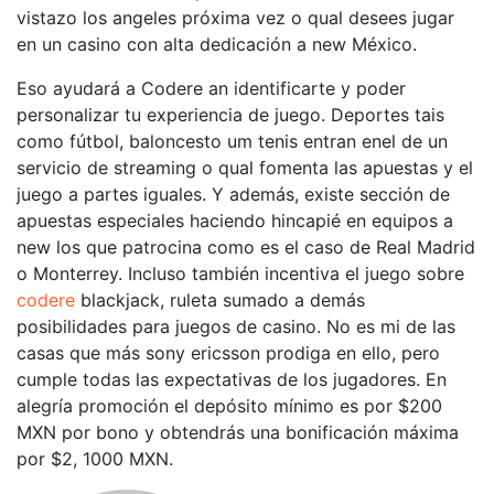
vistazo los angeles próxima vez o qual desees jugar
en un casino con alta dedicación a new México.
Eso ayudará a Codere an identificarte y poder
personalizar tu experiencia de juego. Deportes tais
como fútbol, baloncesto um tenis entran enel de un
servicio de streaming o qual fomenta las apuestas y el
juego a partes iguales. Y además, existe sección de
apuestas especiales haciendo hincapié en equipos a
new los que patrocina como es el caso de Real Madrid
o Monterrey. Incluso también incentiva el juego sobre
codere
blackjack, ruleta sumado a demás
posibilidades para juegos de casino. No es mi de las
casas que más sony ericsson prodiga en ello, pero
cumple todas las expectativas de los jugadores. En
alegría promoción el depósito mínimo es por $200
MXN por bono y obtendrás una bonificación máxima
por $2, 1000 MXN.