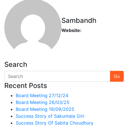
Sambandh
Website:
Search
Go
Recent Posts
Board Meeting 27/12/24
Board Meeting 26/03/25
Board Meeting 19/09/2025
Success Story of Sakuntala Giri
Success Story Of Sabita Choudhury