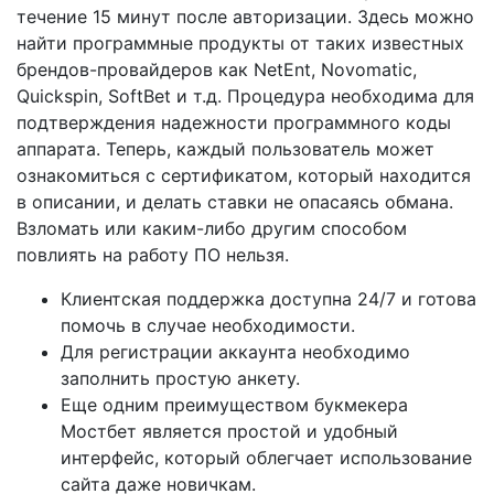
течение 15 минут после авторизации. Здесь можно
найти программные продукты от таких известных
брендов-провайдеров как NetEnt, Novomatic,
Quickspin, SoftBet и т.д. Процедура необходима для
подтверждения надежности программного коды
аппарата. Теперь, каждый пользователь может
ознакомиться с сертификатом, который находится
в описании, и делать ставки не опасаясь обмана.
Взломать или каким-либо другим способом
повлиять на работу ПО нельзя.
Клиентская поддержка доступна 24/7 и готова
помочь в случае необходимости.
Для регистрации аккаунта необходимо
заполнить простую анкету.
Еще одним преимуществом букмекера
Мостбет является простой и удобный
интерфейс, который облегчает использование
сайта даже новичкам.