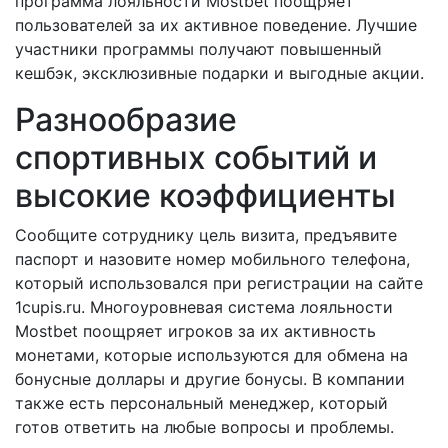
программа лояльности Mostbet поощряет
пользователей за их активное поведение. Лучшие
участники программы получают повышенный
кешбэк, эксклюзивные подарки и выгодные акции.
Разнообразие
спортивных событий и
высокие коэффициенты
Сообщите сотруднику цель визита, предъявите
паспорт и назовите номер мобильного телефона,
который использовался при регистрации на сайте
1cupis.ru. Многоуровневая система лояльности
Mostbet поощряет игроков за их активность
монетами, которые используются для обмена на
бонусные доллары и другие бонусы. В компании
также есть персональный менеджер, который
готов ответить на любые вопросы и проблемы.