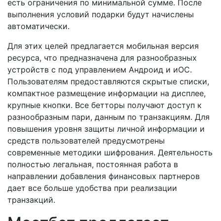
есть ограничения по минимальной сумме. После
выполнения условий подарки будут начислены
автоматически.
Для этих целей предлагается мобильная версия
ресурса, что предназначена для разнообразных
устройств с под управлением Андроид и иОС.
Пользователям предоставляются скрытые списки,
компактное размещение информации на дисплее,
крупные кнопки. Все бетторы получают доступ к
разнообразным пари, данным по транзакциям. Для
повышения уровня защиты личной информации и
средств пользователей предусмотрены
современные методики шифрования. Деятельность
полностью легальная, постоянная работа в
направлении добавления финансовых партнеров
дает все больше удобства при реализации
транзакций.