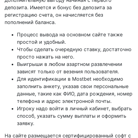
дополнительную выгоду начиная с первого
депозита. Имеется и бонус без депозита за
регистрацию счета, он начисляется без
пополнений баланса.
Процесс вывода на основном сайте также
простой и удобный.
Чтобы сделать очередную ставку, достаточно
просто нажать на него.
Выигрыши в любом азартном развлечении
зависят только от везения пользователя.
Для идентификации в Mostbet необходимо
заполнить анкету, указав свои персональные
данные, такие как ФИО, дата рождения, номер
телефона и адрес электронной почты.
Игроку надо войти в личный кабинет, выбрать
способ, указать сумму выплаты и оформить
заявку.
На сайте размещается сертифицированный софт с