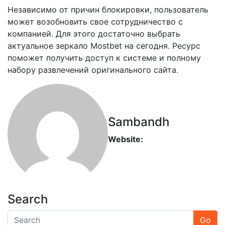
Независимо от причин блокировки, пользователь
может возобновить свое сотрудничество с
компанией. Для этого достаточно выбрать
актуальное зеркало Mostbet на сегодня. Ресурс
поможет получить доступ к системе и полному
набору развлечений оригинального сайта.
Sambandh
Website:
Search
Go