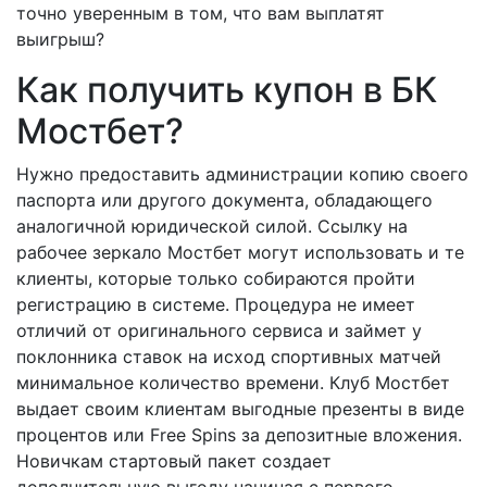
точно уверенным в том, что вам выплатят
выигрыш?
Как получить купон в БК
Мостбет?
Нужно предоставить администрации копию своего
паспорта или другого документа, обладающего
аналогичной юридической силой. Ссылку на
рабочее зеркало Мостбет могут использовать и те
клиенты, которые только собираются пройти
регистрацию в системе. Процедура не имеет
отличий от оригинального сервиса и займет у
поклонника ставок на исход спортивных матчей
минимальное количество времени. Клуб Мостбет
выдает своим клиентам выгодные презенты в виде
процентов или Free Spins за депозитные вложения.
Новичкам стартовый пакет создает