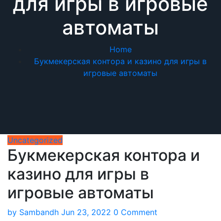
для игры в игровые
автоматы
Home
Букмекерская контора и казино для игры в
игровые автоматы
Uncategorized
Букмекерская контора и
казино для игры в
игровые автоматы
by
Sambandh
Jun 23, 2022
0 Comment