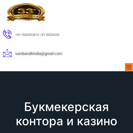
+91-7682853610 /8118026555
sambandhindia@gmail.com
Букмекерская
контора и казино