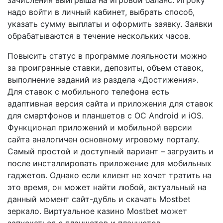
зачисления выигрыша на игровой баланс. Игроку
надо войти в личный кабинет, выбрать способ,
указать сумму выплаты и оформить заявку. Заявки
обрабатываются в течение нескольких часов.
Повысить статус в программе лояльности можно
за проигранные ставки, депозиты, объем ставок,
выполнение заданий из раздела «Достижения».
Для ставок с мобильного телефона есть
адаптивная версия сайта и приложения для ставок
для смартфонов и планшетов с ОС Android и iOS.
Функционал приложений и мобильной версии
сайта аналогичен основному игровому порталу.
Самый простой и доступный вариант – загрузить и
после инсталлировать приложение для мобильных
гаджетов. Однако если клиент не хочет тратить на
это время, он может найти любой, актуальный на
данный момент сайт-дубль и скачать Mostbet
зеркало. Виртуальное казино Mostbet может