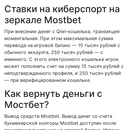
Ставки на киберспорт на
зеркале Mostbet
При внесении денег с Qiwi-кошелька, транзакция
моментальная. При этом максимальная сумма
перевода на игровой баланс — 15 тысяч рублей с
обычного аккаунта, 250 тысяч рублей — с
именного. С этого электронного кошелька игрок
может пополнить счет на сумму 15 тысяч рублей с
неподтвержденного профиля, и 250 тысяч рублей
— при верифицированном кошельке.
Как вернуть деньги с
Мостбет?
Вывод средств Mostbet. Вывод денег со счета
букмекерской конторы Mostbet доступен после