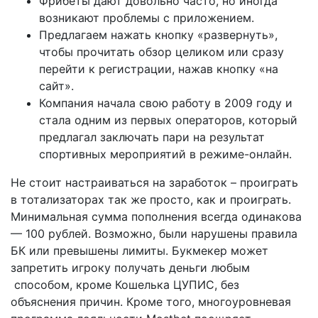
Фрибеты дают довольно часто, но иногда
возникают проблемы с приложением.
Предлагаем нажать кнопку «развернуть»,
чтобы прочитать обзор целиком или сразу
перейти к регистрации, нажав кнопку «на
сайт».
Компания начала свою работу в 2009 году и
стала одним из первых операторов, который
предлагал заключать пари на результат
спортивных мероприятий в режиме-онлайн.
Не стоит настраиваться на заработок – проиграть
в тотализаторах так же просто, как и проиграть.
Минимальная сумма пополнения всегда одинакова
— 100 рублей. Возможно, были нарушены правила
БК или превышены лимиты. Букмекер может
запретить игроку получать деньги любым
способом, кроме Кошелька ЦУПИС, без
объяснения причин. Кроме того, многоуровневая