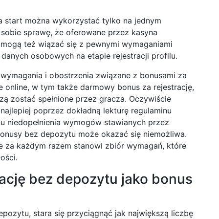
a start można wykorzystać tylko na jednym
 sobie sprawę, że oferowane przez kasyna
 mogą też wiązać się z pewnymi wymaganiami
nych osobowych na etapie rejestracji profilu.
wymagania i obostrzenia związane z bonusami za
e online, w tym także darmowy bonus za rejestrację,
ą zostać spełnione przez gracza. Oczywiście
najlepiej poprzez dokładną lekturę regulaminu
u niedopełnienia wymogów stawianych przez
bonusy bez depozytu może okazać się niemożliwa.
ne za każdym razem stanowi zbiór wymagań, które
ości.
ację bez depozytu jako bonus
epozytu, stara się przyciągnąć jak największą liczbę