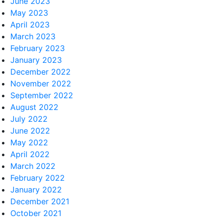
June 2023
May 2023
April 2023
March 2023
February 2023
January 2023
December 2022
November 2022
September 2022
August 2022
July 2022
June 2022
May 2022
April 2022
March 2022
February 2022
January 2022
December 2021
October 2021