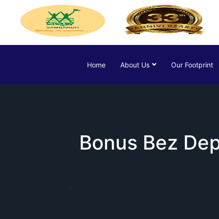
Home
About Us
Our Footprint
Bonus Bez Dep