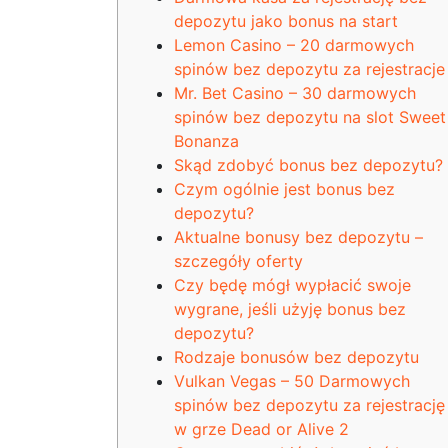
depozytu jako bonus na start
Lemon Casino – 20 darmowych
spinów bez depozytu za rejestracje
Mr. Bet Casino – 30 darmowych
spinów bez depozytu na slot Sweet
Bonanza
Skąd zdobyć bonus bez depozytu?
Czym ogólnie jest bonus bez
depozytu?
Aktualne bonusy bez depozytu –
szczegóły oferty
Czy będę mógł wypłacić swoje
wygrane, jeśli użyję bonus bez
depozytu?
Rodzaje bonusów bez depozytu
Vulkan Vegas – 50 Darmowych
spinów bez depozytu za rejestrację
w grze Dead or Alive 2