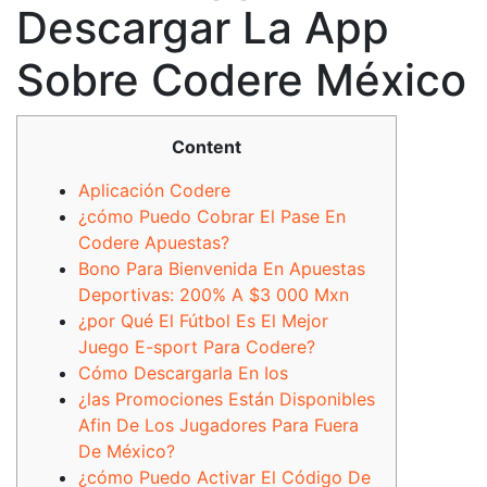
Descargar La App
Sobre Codere México
Content
Aplicación Codere
¿cómo Puedo Cobrar El Pase En
Codere Apuestas?
Bono Para Bienvenida En Apuestas
Deportivas: 200% A $3 000 Mxn
¿por Qué El Fútbol Es El Mejor
Juego E-sport Para Codere?
Cómo Descargarla En Ios
¿las Promociones Están Disponibles
Afin De Los Jugadores Para Fuera
De México?
¿cómo Puedo Activar El Código De