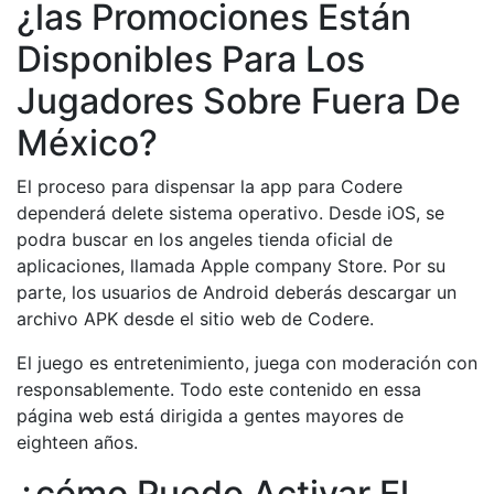
¿las Promociones Están
Disponibles Para Los
Jugadores Sobre Fuera De
México?
El proceso para dispensar la app para Codere
dependerá delete sistema operativo. Desde iOS, se
podra buscar en los angeles tienda oficial de
aplicaciones, llamada Apple company Store. Por su
parte, los usuarios de Android deberás descargar un
archivo APK desde el sitio web de Codere.
El juego es entretenimiento, juega con moderación con
responsablemente. Todo este contenido en essa
página web está dirigida a gentes mayores de
eighteen años.
¿cómo Puedo Activar El