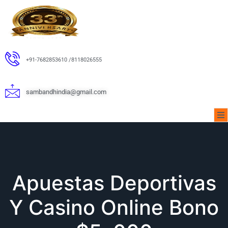
+91-7682853610 /8118026555
sambandhindia@gmail.com
Apuestas Deportivas
Y Casino Online Bono