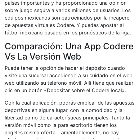
países importantes y ha proporcionado una opinion
sobre juego segura a varios millones de usuarios. Los
equipos mexicanos son patrocinados por la incapere
de apuestas virtuales Codere. Y puedes apostar al
fútbol mexicano basado en los pronósticos de la liga.
Comparación: Una App Codere
Vs La Versión Web
Puede tener la opción de hacer el depósito cuando
visite una sucursal accediendo a su cuidado en el web
web utilizando su teléfono móvil. Allí tiene que realizar
clic en un botón «Depositar sobre el Codere local».
Con la cual aplicación, podrás emplear de las apuestas
deportivas en alguna lugar, con la comodidad y la
libertad como de características principales. Tanto la
versión móvil como la para escritorio tienen los
angeles misma oferta. Lamentablemente, no hay