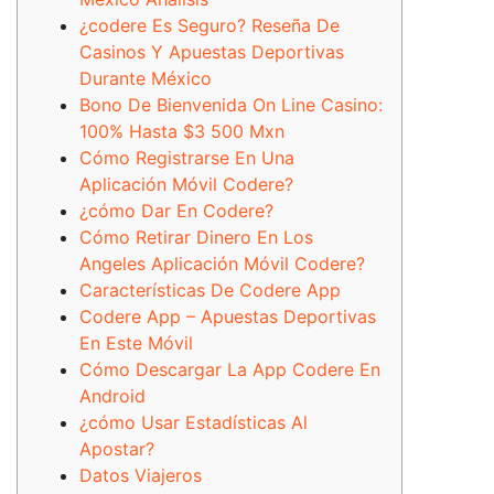
¿codere Es Seguro? Reseña De
Casinos Y Apuestas Deportivas
Durante México
Bono De Bienvenida On Line Casino:
100% Hasta $3 500 Mxn
Cómo Registrarse En Una
Aplicación Móvil Codere?
¿cómo Dar En Codere?
Cómo Retirar Dinero En Los
Angeles Aplicación Móvil Codere?
Características De Codere App
Codere App – Apuestas Deportivas
En Este Móvil
Cómo Descargar La App Codere En
Android
¿cómo Usar Estadísticas Al
Apostar?
Datos Viajeros