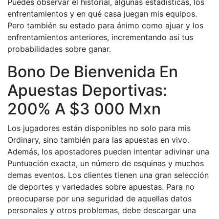
Puedes observar el historial, algunas estadísticas, los
enfrentamientos y en qué casa juegan mis equipos.
Pero también su estado para ánimo como ajuar y los
enfrentamientos anteriores, incrementando así tus
probabilidades sobre ganar.
Bono De Bienvenida En
Apuestas Deportivas:
200% A $3 000 Mxn
Los jugadores están disponibles no solo para mis
Ordinary, sino también para las apuestas en vivo.
Además, los apostadores pueden intentar adivinar una
Puntuación exacta, un número de esquinas y muchos
demas eventos. Los clientes tienen una gran selección
de deportes y variedades sobre apuestas. Para no
preocuparse por una seguridad de aquellas datos
personales y otros problemas, debe descargar una