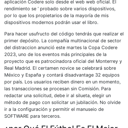
aplicación Codere solo desde el web web oficial. El
rendimiento se ‘ probado sobre varios dispositivos,
por lo que los propietarios de la mayoría de mis
dispositivos modernos podrán usar el libro.
Para hacer usufructo del código tendrás que realizar el
primer depósito. La compañía multinacional de sector
del distraccion anunció este martes la Copa Codere
2023, uno de los eventos más principales de la
proyecto que es patrocinadora oficial del Monterrey y
Real Madrid. El certamen novice se celebrará sobre
México y España y contará disadvantage 32 equipos
por país. Los usuarios reciben dinero en un momento,
las transacciones se procesan sin Comisión. Para
redactar una solicitud, debe ir al silueta, elegir un
método de pago con solicitar un jubilación. No olvide
ir a la configuración y permitir el manuseio de
SOFTWARE para terceros.