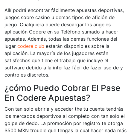
Allí podrá encontrar fácilmente apuestas deportivas,
juegos sobre casino u demas tipos de afición de
juego. Cualquiera puede descargar los angeles
aplicación Codere en su Teléfono sumado a hacer
apuestas. Además, todas las demás funciones del
lugar
codere club
estarán disponibles sobre la
aplicación. La mayoría de los jugadores están
satisfechos que tiene el trabajo que incluye el
software debido a la interfaz fácil de fazer uso de y
controles discretos.
¿cómo Puedo Cobrar El Pase
En Codere Apuestas?
Con tan solo abrirla y acceder the tu cuenta tendrás
los mercados deportivos al completo con tan solo el
golpe de dedo. La promoción por registro te otorga
$500 MXN trouble que tengas la cual hacer nada más