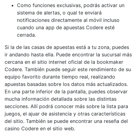
Como funciones exclusivas, podrás activar un
sistema de alertas, o qual te enviará
notificaciones directamente al móvil incluso
cuando una app de apuestas Codere esté
cerrada.
Si la de las casas de apuestas está a tu zona, puedes
ir andando hasta ella. Puede encontrar la sucursal más
cercana en el sitio internet oficial de la bookmaker
Codere. También puede seguir este rendimiento de su
equipo favorito durante tiempo real, realizando
apuestas basadas sobre los datos más actualizados.
En una parte inferior de la pantalla, puedes observar
mucha información detallada sobre las distintas
secciones. Allí podrá conocer más sobre la lista para
juegos, el ajuar de asistencia y otras características
del sitio. También se puede encontrar una reseña del
casino Codere en el sitio web.