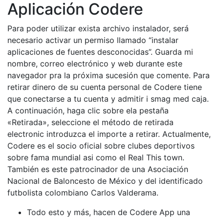
Aplicación Codere
Para poder utilizar exista archivo instalador, será
necesario activar un permiso llamado “instalar
aplicaciones de fuentes desconocidas”. Guarda mi
nombre, correo electrónico y web durante este
navegador pra la próxima sucesión que comente. Para
retirar dinero de su cuenta personal de Codere tiene
que conectarse a tu cuenta y admitir i smag med caja.
A continuación, haga clic sobre ela pestaña
«Retirada», seleccione el método de retirada
electronic introduzca el importe a retirar. Actualmente,
Codere es el socio oficial sobre clubes deportivos
sobre fama mundial asi como el Real This town.
También es este patrocinador de una Asociación
Nacional de Baloncesto de México y del identificado
futbolista colombiano Carlos Valderama.
Todo esto y más, hacen de Codere App una