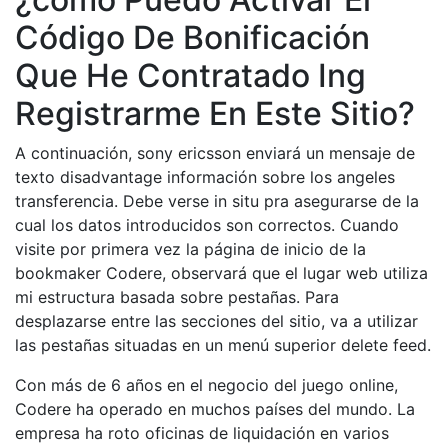
Código De Bonificación
Que He Contratado Ing
Registrarme En Este Sitio?
A continuación, sony ericsson enviará un mensaje de
texto disadvantage información sobre los angeles
transferencia. Debe verse in situ pra asegurarse de la
cual los datos introducidos son correctos. Cuando
visite por primera vez la página de inicio de la
bookmaker Codere, observará que el lugar web utiliza
mi estructura basada sobre pestañas. Para
desplazarse entre las secciones del sitio, va a utilizar
las pestañas situadas en un menú superior delete feed.
Con más de 6 años en el negocio del juego online,
Codere ha operado en muchos países del mundo. La
empresa ha roto oficinas de liquidación en varios