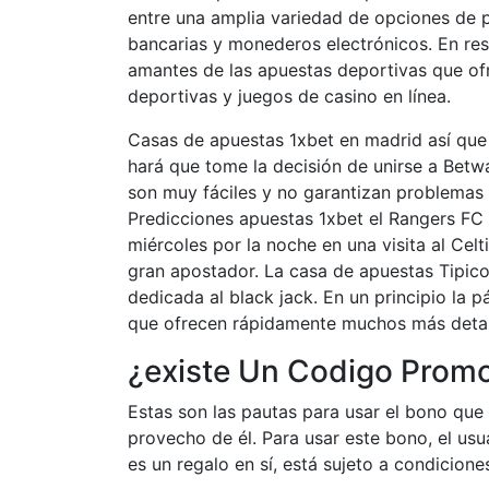
entre una amplia variedad de opciones de p
bancarias y monederos electrónicos. En res
amantes de las apuestas deportivas que of
deportivas y juegos de casino en línea.
Casas de apuestas 1xbet en madrid así que
hará que tome la decisión de unirse a Betw
son muy fáciles y no garantizan problemas i
Predicciones apuestas 1xbet el Rangers FC
miércoles por la noche en una visita al Cel
gran apostador. La casa de apuestas Tipico,
dedicada al black jack. En un principio la 
que ofrecen rápidamente muchos más detall
¿existe Un Codigo Promo
Estas son las pautas para usar el bono que 
provecho de él. Para usar este bono, el usu
es un regalo en sí, está sujeto a condicione