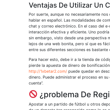
Ventajas De Utilizar Un 
Por suerte, aunque no necesariamente nos
hablar en español. Las modalidades de cont
chat y correo electrónico. En el caso del e
interacción efectiva y eficiente. Uno podrí
sin embargo, visto desde una perspectiva muc
lejos de una web bonita, pero sí que es fáci
entre sus diferentes secciones es bastant
Para hacer esto, debe ir a la tienda de códi
pierde la apuesta de dinero de bonificación
http://1xbetar2.com/
puede quedar en descu
dinero. Puede administrar el proceso en su 
cuenta”.
¿problema De Regi
Apostar a un partido de fútbol u otros depo