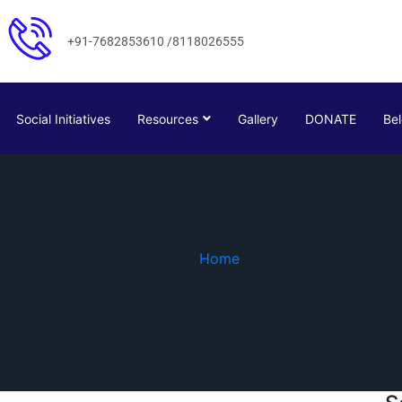
+91-7682853610 /8118026555
Social Initiatives
Resources
Gallery
DONATE
Bel
Home