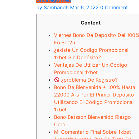
Uncategorized
by
Sambandh
Mar 6, 2022
0 Comment
Content
Viernes Bono De Depósito Del 100
En Bet2u
¿existe Un Codigo Promocional
1xbet Sin Depósito?
Ventajas De Utilizar Un Código
Promocional 1xbet
¿problema De Registro?
Bono De Bienvenida + 100% Hasta
22000 Ars Por El Primer Depósito
Utilizando El Código Promocional
1xbet
Bono Betsson Bienvenido Riesgo
Cero
Mi Comentario Final Sobre 1xbet