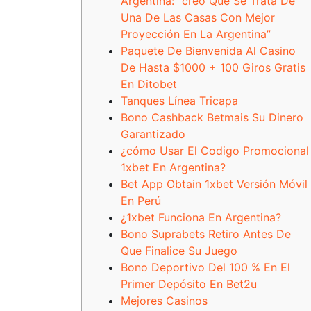
Argentina: “creo Que Se Trata De
Una De Las Casas Con Mejor
Proyección En La Argentina”
Paquete De Bienvenida Al Casino
De Hasta $1000 + 100 Giros Gratis
En Ditobet
Tanques Línea Tricapa
Bono Cashback Betmais Su Dinero
Garantizado
¿cómo Usar El Codigo Promocional
1xbet En Argentina?
Bet App Obtain 1xbet Versión Móvil
En Perú
¿1xbet Funciona En Argentina?
Bono Suprabets Retiro Antes De
Que Finalice Su Juego
Bono Deportivo Del 100 % En El
Primer Depósito En Bet2u
Mejores Casinos