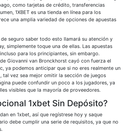
ago, como tarjetas de crédito, transferencias
umen, 1XBET es una tienda en línea para los
rece una amplia variedad de opciones de apuestas
 de seguro saber todo esto llamará su atención y
ay, simplemente toque una de ellas. Las apuestas
ncluso para los principiantes, sin embargo.
 de Giovanni van Bronckhorst cayó con fuerza el
tic, ya podemos anticipar que si no eres realmente un
 tal vez sea mejor omitir la sección de juegos
página puede confundir un poco a los jugadores, ya
es visibles que la mayoría de proveedores.
cional 1xbet Sin Depósito?
dan en 1xbet, así que regístrese hoy y saque
ario debe cumplir una serie de requisitos, ya que no
s.