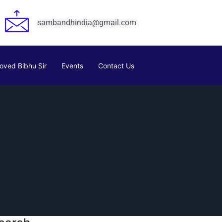
sambandhindia@gmail.com
oved Bibhu Sir
Events
Contact Us