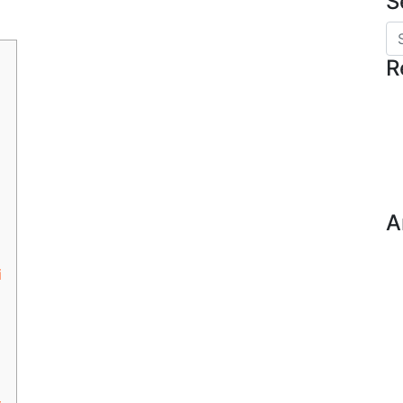
S
R
A
i