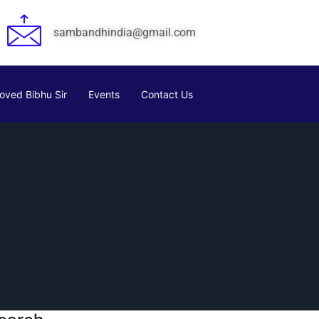
sambandhindia@gmail.com
oved Bibhu Sir
Events
Contact Us