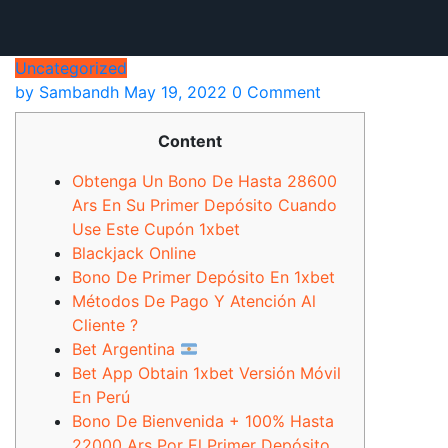
Uncategorized
by
Sambandh
May 19, 2022
0 Comment
Content
Obtenga Un Bono De Hasta 28600
Ars En Su Primer Depósito Cuando
Use Este Cupón 1xbet
Blackjack Online
Bono De Primer Depósito En 1xbet
Métodos De Pago Y Atención Al
Cliente ?
Bet Argentina
Bet App Obtain 1xbet Versión Móvil
En Perú
Bono De Bienvenida + 100% Hasta
22000 Ars Por El Primer Depósito