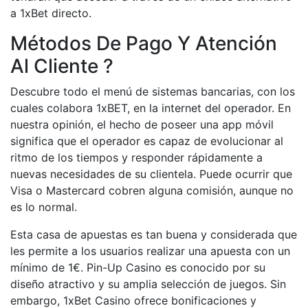
a 1xBet directo.
Métodos De Pago Y Atención
Al Cliente ?
Descubre todo el menú de sistemas bancarias, con los
cuales colabora 1xBET, en la internet del operador. En
nuestra opinión, el hecho de poseer una app móvil
significa que el operador es capaz de evolucionar al
ritmo de los tiempos y responder rápidamente a
nuevas necesidades de su clientela. Puede ocurrir que
Visa o Mastercard cobren alguna comisión, aunque no
es lo normal.
Esta casa de apuestas es tan buena y considerada que
les permite a los usuarios realizar una apuesta con un
mínimo de 1€. Pin-Up Casino es conocido por su
diseño atractivo y su amplia selección de juegos. Sin
embargo, 1xBet Casino ofrece bonificaciones y