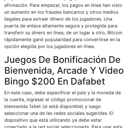
afirmación. Para empezar, los pagos en línea han visto
un aumento en los fraudes bancarios y otros medios
ilegales para extraer dinero de los jugadores. Una
puerta de enlace altamente segura y protegida para
transferir su dinero en línea, de un lugar a otro, Bitcoin
rápidamente ganó popularidad para convertirse en la
opción elegida por los jugadores en línea.
Juegos De Bonificación De
Bienvenida, Arcade Y Video
Bingo $200 En Dafabet
En este caso, debe especificar el país y la moneda de
la cuenta, ingresar el código promocional de
bienvenida 1xbet (si está disponible) y luego
seleccionar una de las redes sociales sugeridas. El
dispositivo que está utilizando ya debe estar
conectado a la red social seleccionada. Para usar esta