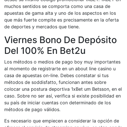
muchos sentidos se comporta como una casa de
apuestas de gama alta y uno de los aspectos en los
que más fuerte compite es precisamente en la oferta
de deportes y mercados que tiene.
Viernes Bono De Depósito
Del 100% En Bet2u
Los métodos o medios de pago boy muy importantes
al momento de registrarte en un about line casino u
casa de apuestas on-line. Debes constatar si tus
métodos de soddisfatto, funcionan antes sobre
colocar una postura deportiva 1xBet um Betsson, en el
caso. Sobre no ser así, verifica si existe posibilidad en
su país de iniciar cuentas con determinado de los
métodos de pago válidos.
Es necesario que empiecen a considerar la opción de