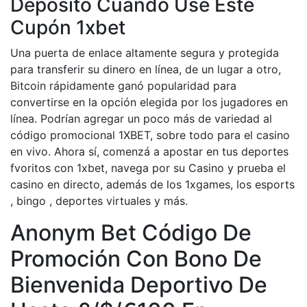
Depósito Cuando Use Este
Cupón 1xbet
Una puerta de enlace altamente segura y protegida
para transferir su dinero en línea, de un lugar a otro,
Bitcoin rápidamente ganó popularidad para
convertirse en la opción elegida por los jugadores en
línea. Podrían agregar un poco más de variedad al
código promocional 1XBET, sobre todo para el casino
en vivo. Ahora sí, comenzá a apostar en tus deportes
fvoritos con 1xbet, navega por su Casino y prueba el
casino en directo, además de los 1xgames, los esports
, bingo , deportes virtuales y más.
Anonym Bet Código De
Promoción Con Bono De
Bienvenida Deportivo De