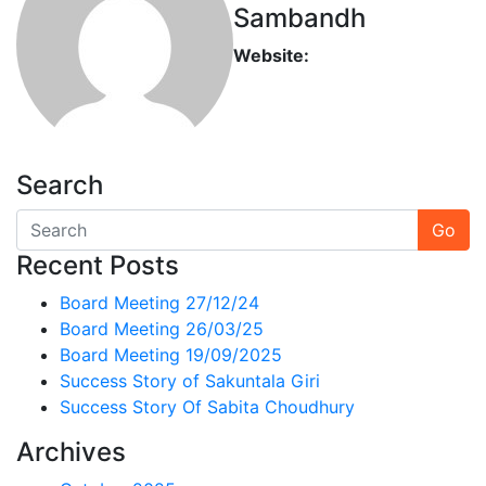
Sambandh
Website:
Search
Go
Recent Posts
Board Meeting 27/12/24
Board Meeting 26/03/25
Board Meeting 19/09/2025
Success Story of Sakuntala Giri
Success Story Of Sabita Choudhury
Archives