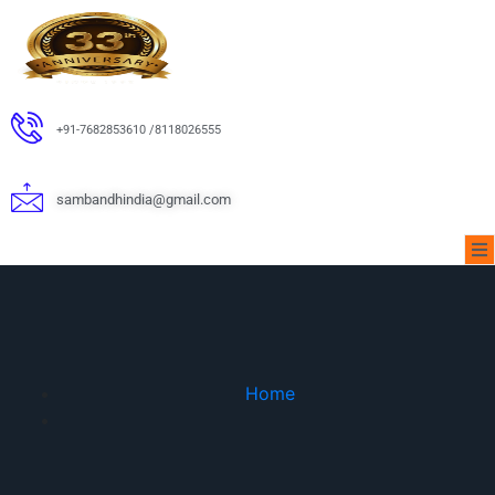
+91-7682853610 /8118026555
sambandhindia@gmail.com
Home