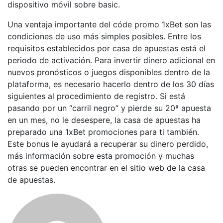
dispositivo móvil sobre basic.
Una ventaja importante del códe promo 1xBet son las
condiciones de uso más simples posibles. Entre los
requisitos establecidos por casa de apuestas está el
periodo de activación. Para invertir dinero adicional en
nuevos pronósticos o juegos disponibles dentro de la
plataforma, es necesario hacerlo dentro de los 30 días
siguientes al procedimiento de registro. Si está
pasando por un “carril negro” y pierde su 20ª apuesta
en un mes, no le desespere, la casa de apuestas ha
preparado una 1xBet promociones para ti también.
Este bonus le ayudará a recuperar su dinero perdido,
más información sobre esta promoción y muchas
otras se pueden encontrar en el sitio web de la casa
de apuestas.