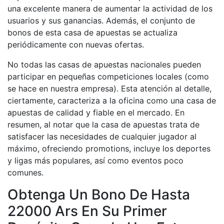
una excelente manera de aumentar la actividad de los
usuarios y sus ganancias. Además, el conjunto de
bonos de esta casa de apuestas se actualiza
periódicamente con nuevas ofertas.
No todas las casas de apuestas nacionales pueden
participar en pequeñas competiciones locales (como
se hace en nuestra empresa). Esta atención al detalle,
ciertamente, caracteriza a la oficina como una casa de
apuestas de calidad y fiable en el mercado. En
resumen, al notar que la casa de apuestas trata de
satisfacer las necesidades de cualquier jugador al
máximo, ofreciendo promotions, incluye los deportes
y ligas más populares, así como eventos poco
comunes.
Obtenga Un Bono De Hasta
22000 Ars En Su Primer