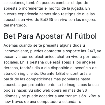
selecciones, también puedes cambiar el tipo de
apuesta o incrementar el monto de la jugada. En
nuestra experiencia hemos sido testigos de que las
apuestas en vivo de Bet365 en vivo son las mejores
del mercado.
Bet Para Apostar Al Fútbol
Además cuando se te presenta alguna duda u
inconveniente, puedes contactar a soporte las 24/7, ya
ocean vía correo electrónico, chat en vivo o por redes
sociales. En la pestaña que está abajo a los angeles
derecha, tendrás dia a dia disponible el beneficio de
atención ing cliente. Durante 1xBet encontrarás a
partir de las competiciones más populares hasta
apuestas que probablemente no te imaginabas la cual
podías hacer. Su sitio web opera en más de 36
idiomas y se puede acceder a una transmisión 1xBet a
new través de una computadora estándar o