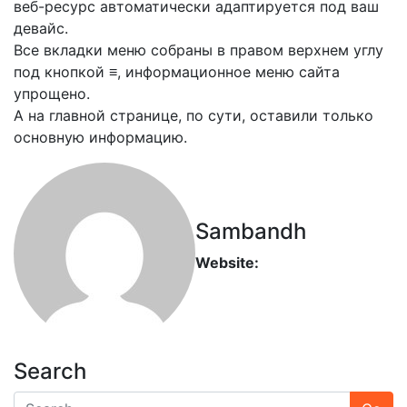
веб-ресурс автоматически адаптируется под ваш
девайс.
Все вкладки меню собраны в правом верхнем углу
под кнопкой ≡, информационное меню сайта
упрощено.
А на главной странице, по сути, оставили только
основную информацию.
Sambandh
Website:
Search