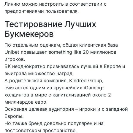
Линию можно настроить в соответствии с
предпочтениями пользователя.
Тестирование Лучших
Букмекеров
По отдельным оценкам, общая клиентская база
Unibet превышает something like 20 миллионов
игроков.
БК неоднократно признавалась лучшей в Европе и
выиграла множество наград.
А родительская компания, Kindred Group,
считается одним из крупнейших iGaming-
холдингов в мире с капитализацией около 2
миллиардов евро.
Основная целевая аудитория – игроки и с западной
Европы.
Но также бренд довольно популярен и на
постсоветском пространстве.