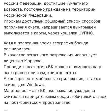
России Федерации, достигшие 18-летнего
возраста, постоянно граждане на территории
Российской Федерации.
Игрокам доступный обширный список способов
пополнения счета, напрашивается выигрышей
выполняется в карты, через кошелек ЦУПИС.
Хотя в последняя время география бренда
расширилась.
В качестве легального разрешения использует
лицензию Кюрасао.
Проводить платежи в БК можно с помощью карт,
электронных систем, криптовалюты.
У конторы есть мобильные приложения, а также
клиент для Windows.
Marathonbet – это БК, чье название уже давно
считается нарицательным среди любителей ставок
на пост-советском пространстве.