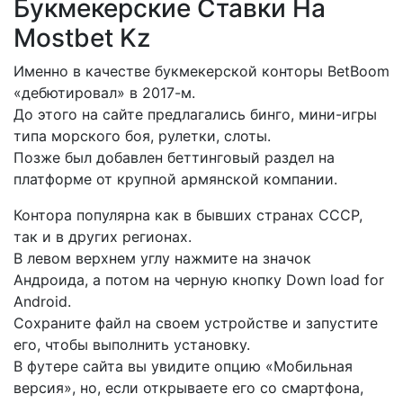
Букмекерские Ставки На
Mostbet Kz
Именно в качестве букмекерской конторы BetBoom
«дебютировал» в 2017-м.
До этого на сайте предлагались бинго, мини-игры
типа морского боя, рулетки, слоты.
Позже был добавлен беттинговый раздел на
платформе от крупной армянской компании.
Контора популярна как в бывших странах СССР,
так и в других регионах.
В левом верхнем углу нажмите на значок
Андроида, а потом на черную кнопку Down load for
Android.
Сохраните файл на своем устройстве и запустите
его, чтобы выполнить установку.
В футере сайта вы увидите опцию «Мобильная
версия», но, если открываете его со смартфона,