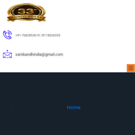
+91-7682853610 /8118026555
sambandhindia@gmail.com
Home