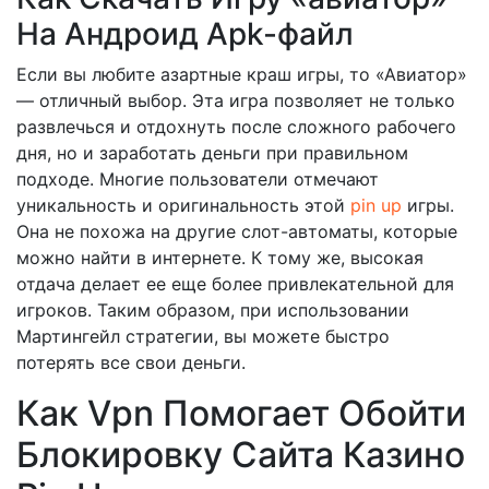
На Андроид Apk-файл
Если вы любите азартные краш игры, то «Авиатор»
— отличный выбор. Эта игра позволяет не только
развлечься и отдохнуть после сложного рабочего
дня, но и заработать деньги при правильном
подходе. Многие пользователи отмечают
уникальность и оригинальность этой
pin up
игры.
Она не похожа на другие слот-автоматы, которые
можно найти в интернете. К тому же, высокая
отдача делает ее еще более привлекательной для
игроков. Таким образом, при использовании
Мартингейл стратегии, вы можете быстро
потерять все свои деньги.
Как Vpn Помогает Обойти
Блокировку Сайта Казино