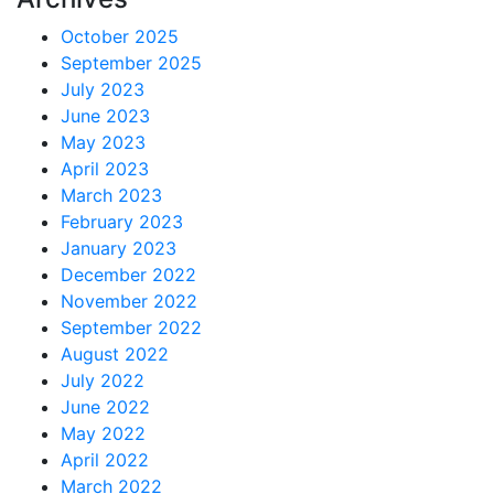
October 2025
September 2025
July 2023
June 2023
May 2023
April 2023
March 2023
February 2023
January 2023
December 2022
November 2022
September 2022
August 2022
July 2022
June 2022
May 2022
April 2022
March 2022