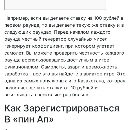
Например, если вы делаете ставку на 100 рублей в
первом раунде, то вы делаете такую же ставку и в
следующих раундах. Перед началом каждого
раунда честный генератор случайных чисел
генерирует коэффициент, при котором улетает
самолет. Вы можете проверить честность каждого
раунда воспользовавшись доступным в игре
функционалом. Самолеты, азарт и возможность
заработка – все это вы найдете в авиатор игре. Это
одна из самых популярных игр Казахстана, которая
позволяет делать ставки от 10 рублей и
выигрывать в несколько раз больше.
Как Зарегистрироваться
В «пин Ап»