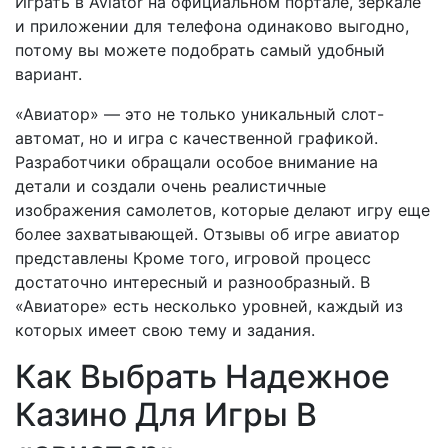
Играть в Aviator на официальном портале, зеркале
и приложении для телефона одинаково выгодно,
потому вы можете подобрать самый удобный
вариант.
«Авиатор» — это не только уникальный слот-
автомат, но и игра с качественной графикой.
Разработчики обращали особое внимание на
детали и создали очень реалистичные
изображения самолетов, которые делают игру еще
более захватывающей. Отзывы об игре авиатор
представлены Кроме того, игровой процесс
достаточно интересный и разнообразный. В
«Авиаторе» есть несколько уровней, каждый из
которых имеет свою тему и задания.
Как Выбрать Надежное
Казино Для Игры В