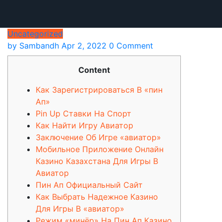
Uncategorized
by
Sambandh
Apr 2, 2022
0 Comment
Content
Как Зарегистрироваться В «пин
Ап»
Pin Up Ставки На Спорт
Как Найти Игру Авиатор
Заключение Об Игре «авиатор»
Мобильное Приложение Онлайн
Казино Казахстана Для Игры В
Aвиатор
Пин Ап Официальный Сайт
Как Выбрать Надежное Казино
Для Игры В «авиатор»
Режим «минёр» На Пин Ап Казино