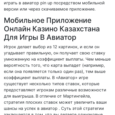
играть в авиатор pin up посредством мобильной
версии или через скачиваемое приложение.
Мобильное Приложение
Онлайн Казино Казахстана
Для Игры В Aвиатор
Игрок делает выбор из 12 картинок, и если он
угадывает правильную, он получает свою ставку
умноженную на коэффициент выплаты. Чем меньше
вероятность того, что карта выпадет (например,
если она появляется только один раз), тем выше
коэффициент выплаты. В «Авиатор» игре
существует несколько типов ставок, которые
предоставляют игрокам различные возможности
для выигрыша. В отличие от Мартингейла,
стратегия плоских ставок может увеличить ваши
шансы на успех в авиатор . Суть этой стратегии
заключается в том, что вы делаете одинаковые