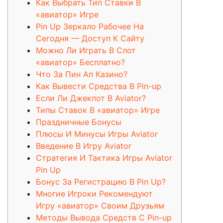
Как Выбрать Тип Ставки В
«авиатор» Игре
Pin Up Зеркало Рабочее На
Сегодня — Доступ К Сайту
Можно Ли Играть В Слот
«авиатор» Бесплатно?
Что За Пин Ап Казино?
Как Вывести Средства В Pin-up
Если Ли Джекпот В Aviator?
Типы Ставок В «авиатор» Игре
Праздничные Бонусы
Плюсы И Минусы Игры Aviator
Введение В Игру Aviator
Стратегия И Тактика Игры Aviator
Pin Up
Бонус За Регистрацию В Pin Up?
Многие Игроки Рекомендуют
Игру «авиатор» Своим Друзьям
Методы Вывода Средств С Pin-up