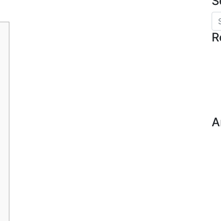
S
R
A