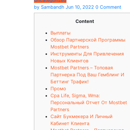
Uncategorized
by
Sambandh
Jun 10, 2022
0 Comment
Content
Выплаты
Обзор Партнерской Программы
Mostbet Partners
Инструменты Для Привлечения
Новых Клиентов
Mostbet Partners – Топовая
Партнерка Под Ваш Гемблинг И
Беттинг Трафик!
Промо
Cpa Life, Sigma, Wma:
Персональный Отчет От Mostbet
Partners
Сайт Букмекера И Личный
Кабинет Клиента