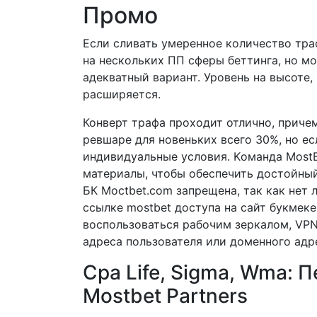
Промо
Если сливать умеренное количество тра
на нескольких ПП сферы беттинга, но мо
адекватный вариант. Уровень на высоте
расширяется.
Конверт трафа проходит отлично, приче
ревшаре для новеньких всего 30%, но ес
индивидуальные условия. Kоманда Most
материалы, чтобы обеспечить достойный
БК Moctbet.com запрещена, так как нет 
ссылке mostbet доступа на сайт букмек
воспользоваться рабочим зеркалом, VPN
адреса пользователя или доменного адре
Cpa Life, Sigma, Wma: 
Mostbet Partners