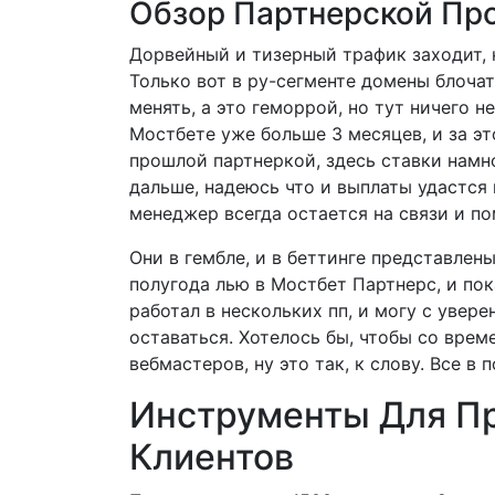
Обзор Партнерской Про
Дорвейный и тизерный трафик заходит, н
Только вот в ру-сегменте домены блоча
менять, а это геморрой, но тут ничего не
Мостбете уже больше 3 месяцев, и за эт
прошлой партнеркой, здесь ставки намн
дальше, надеюсь что и выплаты удастся 
менеджер всегда остается на связи и по
Они в гембле, и в беттинге представлены
полугода лью в Мостбет Партнерс, и пок
работал в нескольких пп, и могу с увер
оставаться. Хотелось бы, чтобы со вре
вебмастеров, ну это так, к слову. Все в
Инструменты Для П
Клиентов