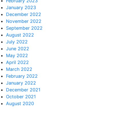
February 2023
January 2023
December 2022
November 2022
September 2022
August 2022
July 2022
June 2022
May 2022
April 2022
March 2022
February 2022
January 2022
December 2021
October 2021
August 2020