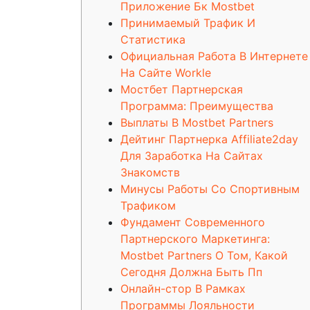
Приложение Бк Mostbet
Принимаемый Трафик И
Статистика
Официальная Работа В Интернете
На Сайте Workle
Мостбет Партнерская
Программа: Преимущества
Выплаты В Mostbet Partners
Дейтинг Партнерка Affiliate2day
Для Заработка На Сайтах
Знакомств
Минусы Работы Со Спортивным
Трафиком
Фундамент Современного
Партнерского Маркетинга:
Mostbet Partners О Том, Какой
Сегодня Должна Быть Пп
Онлайн-стор В Рамках
Программы Лояльности