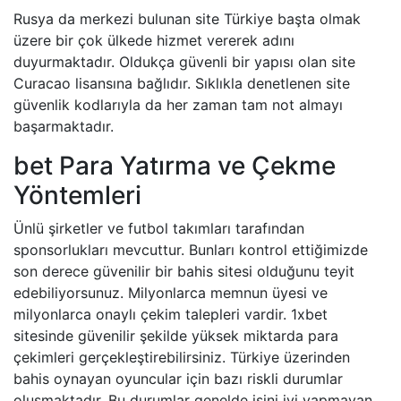
Rusya da merkezi bulunan site Türkiye başta olmak
üzere bir çok ülkede hizmet vererek adını
duyurmaktadır. Oldukça güvenli bir yapısı olan site
Curacao lisansına bağlıdır. Sıklıkla denetlenen site
güvenlik kodlarıyla da her zaman tam not almayı
başarmaktadır.
bet Para Yatırma ve Çekme
Yöntemleri
Ünlü şirketler ve futbol takımları tarafından
sponsorlukları mevcuttur. Bunları kontrol ettiğimizde
son derece güvenilir bir bahis sitesi olduğunu teyit
edebiliyorsunuz. Milyonlarca memnun üyesi ve
milyonlarca onaylı çekim talepleri vardir. 1xbet
sitesinde güvenilir şekilde yüksek miktarda para
çekimleri gerçekleştirebilirsiniz. Türkiye üzerinden
bahis oynayan oyuncular için bazı riskli durumlar
oluşmaktadır. Bu durumlar genelde işini iyi yapmayan