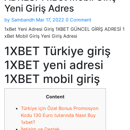
Yeni Giriş Adres
by
Sambandh
Mar 17, 2022
0 Comment
1xBet Yeni Adresi Giriş 1XBET GÜNCEL GİRİŞ ADRESİ 1
xBet Mobil Giriş Yeni Giriş Adresi
1XBET Türkiye giriş
1XBET yeni adresi
1XBET mobil giriş
Content
Türkiye için Özel Bonus Promosyon
Kodu 130 Euro tutarında Nasıl Buy
1xbet?
İletişim ve Destek