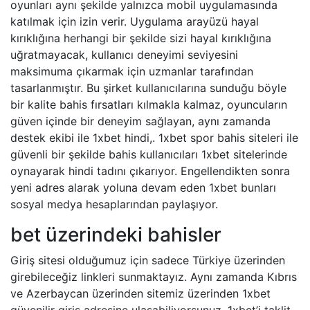
oyunları aynı şekilde yalnızca mobil uygulamasında
katılmak için izin verir. Uygulama arayüzü hayal
kırıklığına herhangi bir şekilde sizi hayal kırıklığına
uğratmayacak, kullanıcı deneyimi seviyesini
maksimuma çıkarmak için uzmanlar tarafından
tasarlanmıştır. Bu şirket kullanıcılarına sunduğu böyle
bir kalite bahis fırsatları kılmakla kalmaz, oyuncuların
güven içinde bir deneyim sağlayan, aynı zamanda
destek ekibi ile 1xbet hindi,. 1xbet spor bahis siteleri ile
güvenli bir şekilde bahis kullanıcıları 1xbet sitelerinde
oynayarak hindi tadını çıkarıyor. Engellendikten sonra
yeni adres alarak yoluna devam eden 1xbet bunları
sosyal medya hesaplarından paylaşıyor.
bet üzerindeki bahisler
Giriş sitesi olduğumuz için sadece Türkiye üzerinden
girebileceğiz linkleri sunmaktayız. Aynı zamanda Kıbrıs
ve Azerbaycan üzerinden sitemiz üzerinden 1xbet