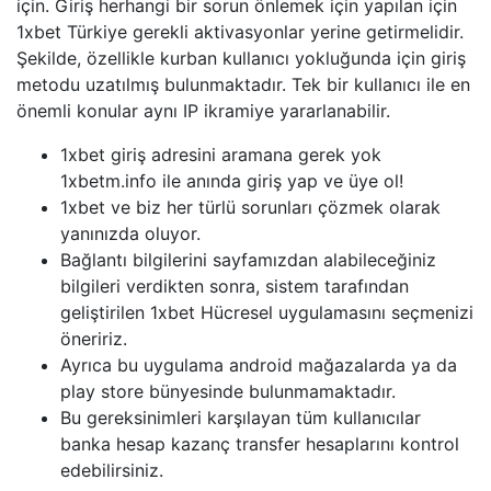
için. Giriş herhangi bir sorun önlemek için yapılan için
1xbet Türkiye gerekli aktivasyonlar yerine getirmelidir.
Şekilde, özellikle kurban kullanıcı yokluğunda için giriş
metodu uzatılmış bulunmaktadır. Tek bir kullanıcı ile en
önemli konular aynı IP ikramiye yararlanabilir.
1xbet giriş adresini aramana gerek yok
1xbetm.info ile anında giriş yap ve üye ol!
1xbet ve biz her türlü sorunları çözmek olarak
yanınızda oluyor.
Bağlantı bilgilerini sayfamızdan alabileceğiniz
bilgileri verdikten sonra, sistem tarafından
geliştirilen 1xbet Hücresel uygulamasını seçmenizi
öneririz.
Ayrıca bu uygulama android mağazalarda ya da
play store bünyesinde bulunmamaktadır.
Bu gereksinimleri karşılayan tüm kullanıcılar
banka hesap kazanç transfer hesaplarını kontrol
edebilirsiniz.