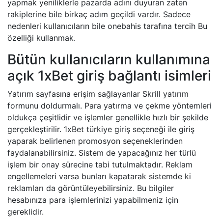
yapmak yeniliklerle pazarda adını duyuran zaten
rakiplerine bile birkaç adım geçildi vardır. Sadece
nedenleri kullanıcıların bile onebahis tarafına tercih Bu
özelliği kullanmak.
Bütün kullanıcıların kullanımına
açık 1xBet giriş bağlantı isimleri
Yatırım sayfasına erişim sağlayanlar Skrill yatırım
formunu doldurmalı. Para yatırma ve çekme yöntemleri
oldukça çeşitlidir ve işlemler genellikle hızlı bir şekilde
gerçekleştirilir. 1xBet türkiye giriş seçeneği ile giriş
yaparak belirlenen promosyon seçeneklerinden
faydalanabilirsiniz. Sistem de yapacağınız her türlü
işlem bir onay sürecine tabi tutulmaktadır. Reklam
engellemeleri varsa bunları kapatarak sistemde ki
reklamları da görüntüleyebilirsiniz. Bu bilgiler
hesabınıza para işlemlerinizi yapabilmeniz için
gereklidir.