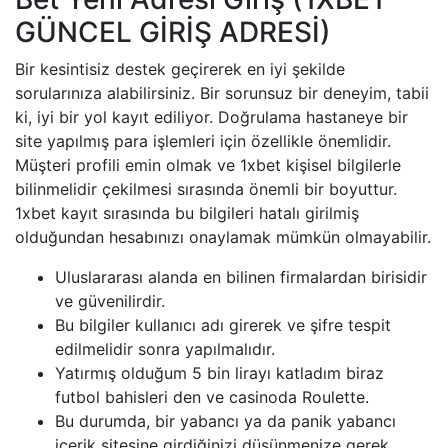
GÜNCEL GİRİŞ ADRESİ)
Bir kesintisiz destek geçirerek en iyi şekilde
sorularınıza alabilirsiniz. Bir sorunsuz bir deneyim, tabii
ki, iyi bir yol kayıt ediliyor. Doğrulama hastaneye bir
site yapılmış para işlemleri için özellikle önemlidir.
Müşteri profili emin olmak ve 1xbet kişisel bilgilerle
bilinmelidir çekilmesi sırasında önemli bir boyuttur.
1xbet kayıt sırasında bu bilgileri hatalı girilmiş
olduğundan hesabınızı onaylamak mümkün olmayabilir.
Uluslararası alanda en bilinen firmalardan birisidir
ve güvenilirdir.
Bu bilgiler kullanıcı adı girerek ve şifre tespit
edilmelidir sonra yapılmalıdır.
Yatırmış olduğum 5 bin lirayı katladım biraz
futbol bahisleri den ve casinoda Roulette.
Bu durumda, bir yabancı ya da panik yabancı
içerik sitesine girdiğinizi düşünmenize gerek