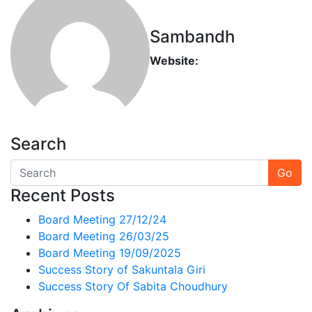
Sambandh
Website:
Search
Go
Recent Posts
Board Meeting 27/12/24
Board Meeting 26/03/25
Board Meeting 19/09/2025
Success Story of Sakuntala Giri
Success Story Of Sabita Choudhury