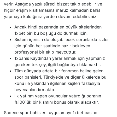
verir. Aşağıda yazılı süreci bizzat takip edebilir ve
hiçbir erişim kısıtlamasına maruz kalmadan bahis
yapmaya kaldığınız yerden devam edebilirsiniz.
Ancak hindi pazarında en büyük sitelerinden
1xbet biri bu boşluğu doldurmak için.
Sistem içerisin de oluşabilecek sorunlarda sizler
için günün her saatinde hazır bekleyen
profesyonel bir ekip mevcuttur.
1xbahis Kaydından yararlanmak için yapmanız
gereken tek şey, ilgili bağlantıya tıklamaktır.
Tüm dünyada adeta bir fenomen haline gelen
spor bahisleri, Türkiye’de ve diğer ülkelerde bu
konu ile yakından ilgilenen kişileri fazlasıyla
heyecanlandırmakta.
İlk yatırım yapan oyuncular yatırdığı paranın
%100’lük bir kısmını bonus olarak alacaktır.
Sadece spor bahisleri, uygulamayı 1xbet casino