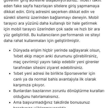
güvenilir giriş adresine ulaşabiliyorsunuz. 1xbet’i taklit
eden fake sayfa hazırlayan sitelere giriş yapmamaya
dikkat edin. Giriş adresini seçerken dikkat edin ve
sürekli sitemiz üzerinden bağlanmayı deneyin. Mobil
tarayıcı ara yüzünü daha kullanışlı bir hale getirmek
için mobil tarayıcı üzerinden çok sade ve hızlı bir ara
yüz geliştirildi. Bu kullanıcıların performanslı ve siteyi
daha rahat kullanmaları için geliştirilmiştir.
Dünyada erişim hiçbir yerinde sağlayarak olsun,
1xbet ekip maçın anki durumunu görebilirsiniz,
maç çevrimiçi yayını takip edebilir yeni girenler
tarafından sitesini ziyaret edebilirsiniz.
1xbet yeni adresi ile birlikte Sporseverler için
canlı ya da normal bahis avantajıyla ilk olarak
karşımıza çıkıyor.
Bunlardan bazılarının zorunlu dönüştürme kuralları
olduğunu hatırlamalısınız.
Ama başvurmadığınız takdirde bonusunuz