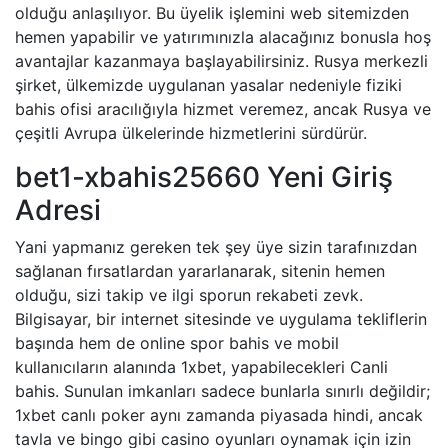
olduğu anlaşılıyor. Bu üyelik işlemini web sitemizden
hemen yapabilir ve yatırımınızla alacağınız bonusla hoş
avantajlar kazanmaya başlayabilirsiniz. Rusya merkezli
şirket, ülkemizde uygulanan yasalar nedeniyle fiziki
bahis ofisi aracılığıyla hizmet veremez, ancak Rusya ve
çeşitli Avrupa ülkelerinde hizmetlerini sürdürür.
bet1-xbahis25660 Yeni Giriş
Adresi
Yani yapmanız gereken tek şey üye sizin tarafınızdan
sağlanan fırsatlardan yararlanarak, sitenin hemen
olduğu, sizi takip ve ilgi sporun rekabeti zevk.
Bilgisayar, bir internet sitesinde ve uygulama tekliflerin
başında hem de online spor bahis ve mobil
kullanıcıların alanında 1xbet, yapabilecekleri Canli
bahis. Sunulan imkanları sadece bunlarla sınırlı değildir;
1xbet canlı poker aynı zamanda piyasada hindi, ancak
tavla ve bingo gibi casino oyunları oynamak için izin