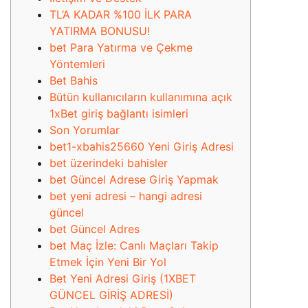
TL’A KADAR %100 İLK PARA
YATIRMA BONUSU!
bet Para Yatırma ve Çekme
Yöntemleri
Bet Bahis
Bütün kullanıcıların kullanımına açık
1xBet giriş bağlantı isimleri
Son Yorumlar
bet1-xbahis25660 Yeni Giriş Adresi
bet üzerindeki bahisler
bet Güncel Adrese Giriş Yapmak
bet yeni adresi – hangi adresi
güncel
bet Güncel Adres
bet Maç İzle: Canlı Maçları Takip
Etmek İçin Yeni Bir Yol
Bet Yeni Adresi Giriş (1XBET
GÜNCEL GİRİŞ ADRESİ)