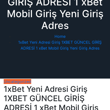
GİRİŞ ADRESİ 1 xBet
Mobil Giriş Yeni Giriş
Adres
Home
1xBet Yeni Adresi Giriş 1XBET GÜNCEL GİRİŞ
ADRESİ 1 xBet Mobil Giriş Yeni Giriş Adres
Uncategorized
1xBet Yeni Adresi Giriş
1XBET GÜNCEL GİRİŞ
ADRESİ 1 xBet Mobil Giriş