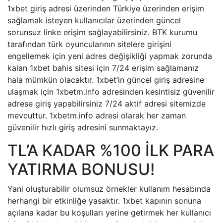
1xbet giriş adresi üzerinden Türkiye üzerinden erişim
sağlamak isteyen kullanıcılar üzerinden güncel
sorunsuz linke erişim sağlayabilirsiniz. BTK kurumu
tarafından türk oyuncularının sitelere girişini
engellemek için yeni adres değişikliği yapmak zorunda
kalan 1xbet bahis sitesi için 7/24 erişim sağlamanız
hala mümkün olacaktır. 1xbet’in güncel giriş adresine
ulaşmak için 1xbetm.info adresinden kesintisiz güvenilir
adrese giriş yapabilirsiniz 7/24 aktif adresi sitemizde
mevcuttur. 1xbetm.info adresi olarak her zaman
güvenilir hızlı giriş adresini sunmaktayız.
TL’A KADAR %100 İLK PARA
YATIRMA BONUSU!
Yani oluşturabilir olumsuz örnekler kullanım hesabında
herhangi bir etkinliğe yasaktır. 1xbet kapının sonuna
açılana kadar bu koşulları yerine getirmek her kullanıcı