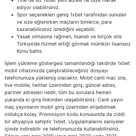
Yine de siz 1xbet yeni adresi ne diye merak
ediyor olabilirsiniz.
Spor seçenekleri geniş 1xbet tarafından sunulan
ve size eğlenirken maçların binlerce, para
kazanabilirsiniz istediğini seçebilir.
Yasak olmasına rağmen, lisanslı ve birçok site
Türkiye’de hizmet ettiği görmek mümkün lisanssız
Konu bahis.
İşlem yükleme göstergesi tamamlandığı takdirde 1xbet
mobil cihazınızda çalıştırabileceğiniz dosyayı
telefonunuza yüklemiş olacaktır. Mobil canli mac izle,
live mobile, twitter üzerinden giriş, güncel adres,
partner adresleri nedir, tüm bu sorulara hemen
yukarıda ki giriş linkinden ulaşabilirsiniz. Canlı yayın
maç yayınlarını mobil giriş üzerinden erişebilmek
oldukça kolay. Promosyon kodu konusunda da ciddi
bir altyapıya sahiptir 1xbet. Uygulamalarını saniyeler
içinde indirebilir ve telefonunuzda kullanabilirsiniz.