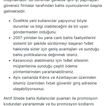
güvensiz firmalar tarafından bahis oyuncularının başına
gelmektedir.
Özellikle yeni kullanıcılar yapıyoruz böyle
durumlar ve bilgi olabileceğini de bir uyarı
göndermeden olduğunu.
2007 yılından bu yana canlı bahis faaliyetlerini
sistemli bir şekilde sürdürmeyi başaran 1xBet
hakkında sizler için geniş avantajları ve sunduğu
bahis politikalarına değinmek isteriz.
Kazancınızı alabilmeniz için 1xBet sitesinin
müşterilerine sunduğu çeşitli ödeme
yöntemlerinden yararlanabilirsiniz.
Aynı zamanda Kıbrıs ve Azerbaycan üzerinden
sitemiz üzerinden 1xbet güvenilir giriş adresine
ulaşabiliyorsunuz.
Aktif Sitede bahis Kullanıcılar puanları ile promosyon
kodundan yararlanmak ve bu promosyon kodlarını