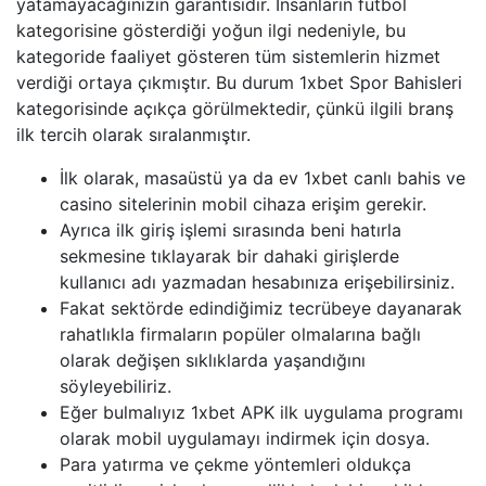
yatamayacağınızın garantisidir. İnsanların futbol
kategorisine gösterdiği yoğun ilgi nedeniyle, bu
kategoride faaliyet gösteren tüm sistemlerin hizmet
verdiği ortaya çıkmıştır. Bu durum 1xbet Spor Bahisleri
kategorisinde açıkça görülmektedir, çünkü ilgili branş
ilk tercih olarak sıralanmıştır.
İlk olarak, masaüstü ya da ev 1xbet canlı bahis ve
casino sitelerinin mobil cihaza erişim gerekir.
Ayrıca ilk giriş işlemi sırasında beni hatırla
sekmesine tıklayarak bir dahaki girişlerde
kullanıcı adı yazmadan hesabınıza erişebilirsiniz.
Fakat sektörde edindiğimiz tecrübeye dayanarak
rahatlıkla firmaların popüler olmalarına bağlı
olarak değişen sıklıklarda yaşandığını
söyleyebiliriz.
Eğer bulmalıyız 1xbet APK ilk uygulama programı
olarak mobil uygulamayı indirmek için dosya.
Para yatırma ve çekme yöntemleri oldukça