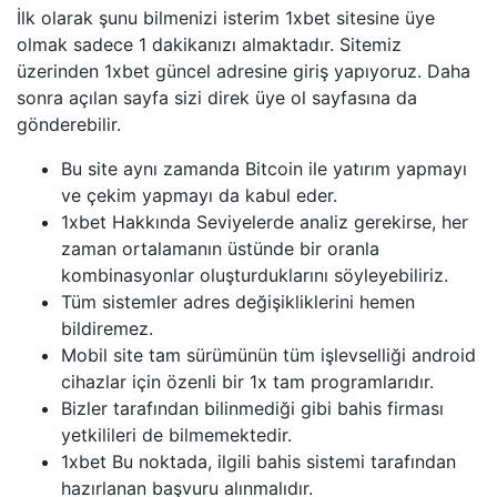
İlk olarak şunu bilmenizi isterim 1xbet sitesine üye
olmak sadece 1 dakikanızı almaktadır. Sitemiz
üzerinden 1xbet güncel adresine giriş yapıyoruz. Daha
sonra açılan sayfa sizi direk üye ol sayfasına da
gönderebilir.
Bu site aynı zamanda Bitcoin ile yatırım yapmayı
ve çekim yapmayı da kabul eder.
1xbet Hakkında Seviyelerde analiz gerekirse, her
zaman ortalamanın üstünde bir oranla
kombinasyonlar oluşturduklarını söyleyebiliriz.
Tüm sistemler adres değişikliklerini hemen
bildiremez.
Mobil site tam sürümünün tüm işlevselliği android
cihazlar için özenli bir 1x tam programlarıdır.
Bizler tarafından bilinmediği gibi bahis firması
yetkilileri de bilmemektedir.
1xbet Bu noktada, ilgili bahis sistemi tarafından
hazırlanan başvuru alınmalıdır.