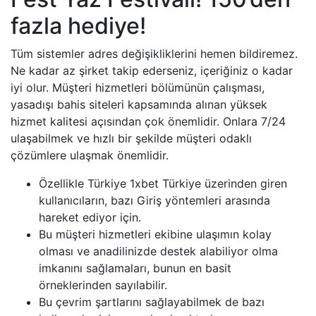
fazla hediye!
Tüm sistemler adres değişikliklerini hemen bildiremez.
Ne kadar az şirket takip ederseniz, içeriğiniz o kadar
iyi olur. Müşteri hizmetleri bölümünün çalışması,
yasadışı bahis siteleri kapsamında alınan yüksek
hizmet kalitesi açısından çok önemlidir. Onlara 7/24
ulaşabilmek ve hızlı bir şekilde müşteri odaklı
çözümlere ulaşmak önemlidir.
Özellikle Türkiye 1xbet Türkiye üzerinden giren
kullanıcıların, bazı Giriş yöntemleri arasında
hareket ediyor için.
Bu müşteri hizmetleri ekibine ulaşımın kolay
olması ve anadilinizde destek alabiliyor olma
imkanını sağlamaları, bunun en basit
örneklerinden sayılabilir.
Bu çevrim şartlarını sağlayabilmek de bazı