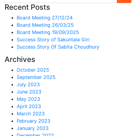
Recent Posts
Board Meeting 27/12/24
Board Meeting 26/03/25
Board Meeting 19/09/2025
Success Story of Sakuntala Giri
Success Story Of Sabita Choudhury
Archives
October 2025
September 2025
July 2023
June 2023
May 2023
April 2023
March 2023
February 2023
January 2023
December 2022