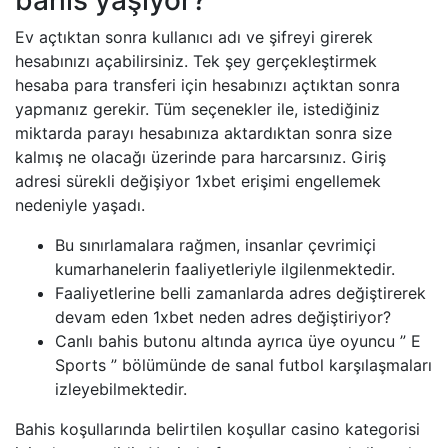
bahis yaşıyor?
Ev açtıktan sonra kullanıcı adı ve şifreyi girerek
hesabınızı açabilirsiniz. Tek şey gerçekleştirmek
hesaba para transferi için hesabınızı açtıktan sonra
yapmanız gerekir. Tüm seçenekler ile, istediğiniz
miktarda parayı hesabınıza aktardıktan sonra size
kalmış ne olacağı üzerinde para harcarsınız. Giriş
adresi sürekli değişiyor 1xbet erişimi engellemek
nedeniyle yaşadı.
Bu sınırlamalara rağmen, insanlar çevrimiçi
kumarhanelerin faaliyetleriyle ilgilenmektedir.
Faaliyetlerine belli zamanlarda adres değiştirerek
devam eden 1xbet neden adres değiştiriyor?
Canlı bahis butonu altında ayrıca üye oyuncu ” E
Sports ” bölümünde de sanal futbol karşılaşmaları
izleyebilmektedir.
Bahis koşullarında belirtilen koşullar casino kategorisi