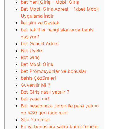
bet Yeni Giriş – Mobil Giriş
Bet Mobil Giriş Adresi – 1xbet Mobil
Uygulama İndir
İletişim ve Destek
bet teklifler hangi alanlarda bahis
yaşıyor?
bet Güncel Adres
Bet Üyelik
Bet Giriş
Bet Mobil Giriş
bet Promosyonlar ve bonuslar
bahis Çözümleri
Güvenilir Mi ?
Bet Giriş nasıl yapılır ?
bet yasal mı?
Bet hesabınıza Jeton ile para yatırın
ve %30 geri iade alın!
Son Yorumlar
En iyi bonuslara sahip kumarhaneler