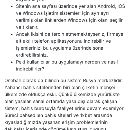
Sitenin ana sayfası üzerinde yer alan Android, IOS
ve Windows işletim sistemleri için ayrı ayrı
verilmiş olan linklerden Windows için olanı seçilir
ve tıklanır.
Ancak ikisini de tercih etmemekteyseniz, firmaya
ait akıllı telefon aplikasyonunu indirebilir ve
işlemlerinizi bu uygulama üzerinde sona
erdirebilirsiniz.
Peki kullanıcılar bu uygulamayı nerden ve nasıl
indirebilirler?
Onebah olarak da bilinen bu sistem Rusya merkezlidir.
Yabancı bahis sitelerinden biri olan şirketin menşei
ülkemizde oldukça eski. Çünkü ülkemizde yürürlükte
olan yasalar, sanal ortamda yasa dışı olarak çalışan
sistem, bahis bürosuyla faaliyetlerine devam edemiyor.
Süreci bahsedilen bahis siteleri ve 1xbet arasında
kıyasladığımızda yaşanan erişim problemlerinin
dakikalar içerisinde çözüme kavuşturulduğunu