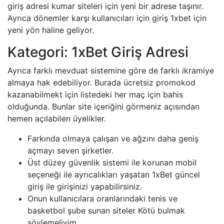
giriş adresi kumar siteleri için yeni bir adrese taşınır.
Ayrıca dönemler karşı kullanıcıları için giriş 1xbet için
yeni yön haline geliyor.
Kategori: 1xBet Giriş Adresi
Ayrıca farklı mevduat sistemine göre de farklı ikramiye
almaya hak edebiliyor. Burada ücretsiz promokod
kazanabilmekt için listedeki her maç için bahis
olduğunda. Bunlar site içeriğini görmeniz açısından
hemen açılabilen üyelikler.
Farkında olmaya çalışan ve ağzını daha geniş
açmayı seven şirketler.
Üst düzey güvenlik sistemi ile korunan mobil
seçeneği ile ayrıcalıkları yaşatan 1xBet güncel
giriş ile girişinizi yapabilirsiniz.
Onun kullanıcılara oranlarındaki tenis ve
basketbol şube sunan siteler Kötü bulmak
söylemeliyim.