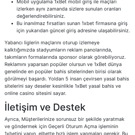
Mobil uygulama 1xBet mobil giriş ile maçları
izlerken aynı zamanda sizlere sunulan oranları
değerlendirebilirsiniz.
Bu inanılmaz fırsatları sunan 1xbet firmasına giriş
için yukarıdan güncel giriş adresine ulaşabilirsiniz.
Yabancı liglerin maçlarını oturup izlemeye
kalktığımızda stadyumların reklam panolarında,
takımların formalarında sponsor olarak görebiliyoruz.
Reklamını yaparsan popüler olursun ve 1xBet dünya
genelinde en popüler bahis sitelerinden birisi olarak
görülmeyi başardı. Yoldan 5 insan çevirsen yasal bahis
sitelerini say deseler kesinlikle 1xBet yasal bahis ve
online casino sitesini sayar.
İletişim ve Destek
Ayrıca, Müşterilerinize sorunsuz bir şekilde yaratmak
ve göndermek için Geçerli Oturum Açma işleminin
1xbetini yapın, elbette hızlı işlem yapmaları gerekir. Bu