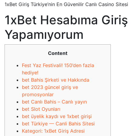
1xBet Giriş Türkiye’nin En Güvenilir Canlı Casino Sitesi
1xBet Hesabıma Giriş
Yapamıyorum
Content
Fest Yaz Festivali! 150’den fazla
hediye!
bet Bahis Şirketi ve Hakkında
bet 2023 güncel giriş ve
promosyonlar
bet Canlı Bahis – Сanlı yayın
bet Slot Oyunları
bet üyelik kaydı ve 1xbet girişi
bet Türkiye — Canli Bahis Sitesi
Kategori: 1xBet Giriş Adresi