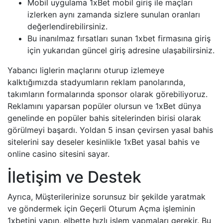
Mobil uygulama 1xBet mobil giriş ile maçları
izlerken aynı zamanda sizlere sunulan oranları
değerlendirebilirsiniz.
Bu inanılmaz fırsatları sunan 1xbet firmasına giriş
için yukarıdan güncel giriş adresine ulaşabilirsiniz.
Yabancı liglerin maçlarını oturup izlemeye
kalktığımızda stadyumların reklam panolarında,
takımların formalarında sponsor olarak görebiliyoruz.
Reklamını yaparsan popüler olursun ve 1xBet dünya
genelinde en popüler bahis sitelerinden birisi olarak
görülmeyi başardı. Yoldan 5 insan çevirsen yasal bahis
sitelerini say deseler kesinlikle 1xBet yasal bahis ve
online casino sitesini sayar.
İletişim ve Destek
Ayrıca, Müşterilerinize sorunsuz bir şekilde yaratmak
ve göndermek için Geçerli Oturum Açma işleminin
1xbetini yapın, elbette hızlı işlem yapmaları gerekir. Bu