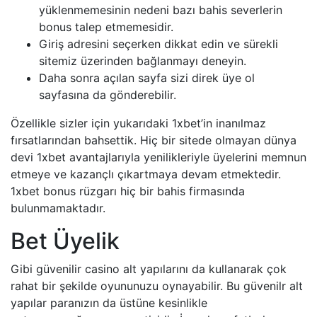
yüklenmemesinin nedeni bazı bahis severlerin
bonus talep etmemesidir.
Giriş adresini seçerken dikkat edin ve sürekli
sitemiz üzerinden bağlanmayı deneyin.
Daha sonra açılan sayfa sizi direk üye ol
sayfasına da gönderebilir.
Özellikle sizler için yukarıdaki 1xbet’in inanılmaz
fırsatlarından bahsettik. Hiç bir sitede olmayan dünya
devi 1xbet avantajlarıyla yenilikleriyle üyelerini memnun
etmeye ve kazançlı çıkartmaya devam etmektedir.
1xbet bonus rüzgarı hiç bir bahis firmasında
bulunmamaktadır.
Bet Üyelik
Gibi güvenilir casino alt yapılarını da kullanarak çok
rahat bir şekilde oyununuzu oynayabilir. Bu güvenilr alt
yapılar paranızın da üstüne kesinlikle