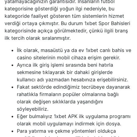
yatamayacağınızın garantisidir. İnsanların futbol
kategorisine gösterdiği yoğun ilgi nedeniyle, bu
kategoride faaliyet gösteren tüm sistemlerin hizmet
verdiği ortaya çıkmıştır. Bu durum 1xbet Spor Bahisleri
kategorisinde açıkça görülmektedir, çünkü ilgili branş
ilk tercih olarak sıralanmıştır.
İlk olarak, masaüstü ya da ev 1xbet canlı bahis ve
casino sitelerinin mobil cihaza erişim gerekir.
Ayrıca ilk giriş işlemi sırasında beni hatırla
sekmesine tıklayarak bir dahaki girişlerde
kullanıcı adı yazmadan hesabınıza erişebilirsiniz.
Fakat sektörde edindiğimiz tecrübeye dayanarak
rahatlıkla firmaların popüler olmalarına bağlı
olarak değişen sıklıklarda yaşandığını
söyleyebiliriz.
Eğer bulmalıyız 1xbet APK ilk uygulama programı
olarak mobil uygulamayı indirmek için dosya.
Para yatırma ve çekme yöntemleri oldukça