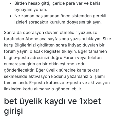
Birden hesap gitti, içeride para var ve bahis
oynayamıyorum.
Ne zaman başlamadan önce sistemden gerekli
izinleri soracaktır kurulum dosyasını tıklayın.
Sonra da operasyon devam etmelidir yüzünüze
tarafından Abone ana sayfasında yazısını tıklayın. Size
karşı Bilgilerinizi girdikten sonra ihtiyaç duyulan bir
forum yayını olacak Register tıklayın. Eğer tamamen
bilgi e-posta adresinizi doğru Forum veya telefon
numarasını girin an bir etkinleştirme kodu
gönderilecektir. Eğer üyelik sürecine karşı tekrar
sekmesinde aktivasyon kodunu yazarsanız o işlemi
tamamlandı. E-posta kutunuza e-posta ve aktivasyon
linkinden kodu alırsanız o gönderilebilir.
bet üyelik kaydı ve 1xbet
girişi