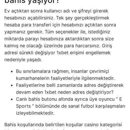
bahis yaşıyor?
Ev açtıktan sonra kullanıcı adı ve şifreyi girerek
hesabınızı açabilirsiniz. Tek şey gerçekleştirmek
hesaba para transferi için hesabınızı açtıktan sonra
yapmanız gerekir. Tüm seçenekler ile, istediğiniz
miktarda parayı hesabınıza aktardıktan sonra size
kalmış ne olacağı üzerinde para harcarsınız. Giriş
adresi sürekli değişiyor 1xbet erişimi engellemek
nedeniyle yaşadı.
Bu sınırlamalara rağmen, insanlar çevrimiçi
kumarhanelerin faaliyetleriyle ilgilenmektedir.
Faaliyetlerine belli zamanlarda adres değiştirerek
devam eden 1xbet neden adres değiştiriyor?
Canlı bahis butonu altında ayrıca üye oyuncu ” E
Sports ” bölümünde de sanal futbol karşılaşmaları
izleyebilmektedir.
Bahis koşullarında belirtilen koşullar casino kategorisi