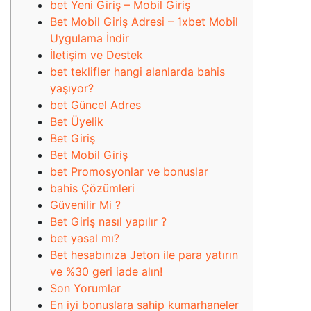
bet Yeni Giriş – Mobil Giriş
Bet Mobil Giriş Adresi – 1xbet Mobil
Uygulama İndir
İletişim ve Destek
bet teklifler hangi alanlarda bahis
yaşıyor?
bet Güncel Adres
Bet Üyelik
Bet Giriş
Bet Mobil Giriş
bet Promosyonlar ve bonuslar
bahis Çözümleri
Güvenilir Mi ?
Bet Giriş nasıl yapılır ?
bet yasal mı?
Bet hesabınıza Jeton ile para yatırın
ve %30 geri iade alın!
Son Yorumlar
En iyi bonuslara sahip kumarhaneler