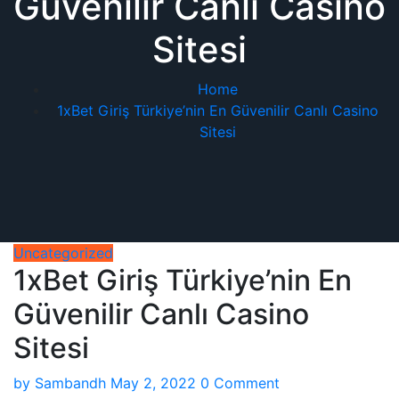
Güvenilir Canlı Casino
Sitesi
Home
1xBet Giriş Türkiye’nin En Güvenilir Canlı Casino
Sitesi
Uncategorized
1xBet Giriş Türkiye’nin En
Güvenilir Canlı Casino
Sitesi
by
Sambandh
May 2, 2022
0 Comment