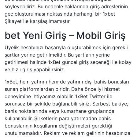
söyleyebiliriz. Bu nedenle haklarında giriş adreslerinin
geç oluşturulması noktasında herhangi bir 1xbet
Şikayet ile karşılaşılmamıştır.
bet Yeni Giriş – Mobil Giriş
Üyelik hesabınızı başarıyla oluşturabilmek için gerekli
şartlar yerine getirilmelidir. Bu şartların yerine
getirilmesi halinde 1xBet güncel giriş seçeneği ile kolay
ve hızlı giriş yapabilirsiniz.
1xBet, hem yatırım hem de yatırım dışı bahis bonusları
sunan platformlardan biridir. Daha önce iyi hizmet
deneyimine ihtiyacınız olabilir. 1xBet Twitter ile
sorunsuz bir şekilde bağlanabilirsiniz. Serbest bakiye,
bahis noktalarında veya kumarhane gruplarında
kullanılabilir. Şirketlerin para yatırmadan bahis
bonuslarının koşullarını değiştirmeleri gerektiği
unutulmamalıdır. Reklam ve reklam gelirinin hesabınıza