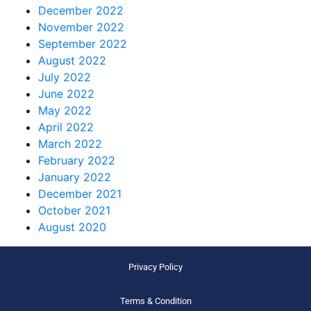
December 2022
November 2022
September 2022
August 2022
July 2022
June 2022
May 2022
April 2022
March 2022
February 2022
January 2022
December 2021
October 2021
August 2020
Privacy Policy
Terms & Condition