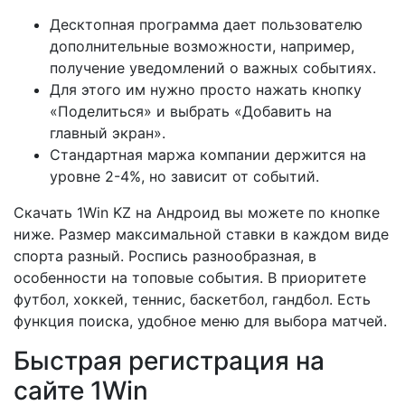
Десктопная программа дает пользователю
дополнительные возможности, например,
получение уведомлений о важных событиях.
Для этого им нужно просто нажать кнопку
«Поделиться» и выбрать «Добавить на
главный экран».
Стандартная маржа компании держится на
уровне 2-4%, но зависит от событий.
Скачать 1Win KZ на Андроид вы можете по кнопке
ниже. Размер максимальной ставки в каждом виде
спорта разный. Роспись разнообразная, в
особенности на топовые события. В приоритете
футбол, хоккей, теннис, баскетбол, гандбол. Есть
функция поиска, удобное меню для выбора матчей.
Быстрая регистрация на
сайте 1Win