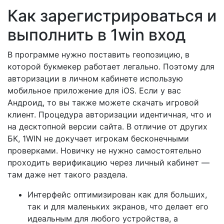
Как зарегистрироваться и
выполнить в 1win вход
В программе нужно поставить геопозицию, в
которой букмекер работает легально. Поэтому для
авторизации в личном кабинете использую
мобильное приложение для iOS. Если у вас
Андроид, то вы также можете скачать игровой
клиент. Процедура авторизации идентичная, что и
на десктопной версии сайта. В отличие от других
БК, 1WIN не докучает игрокам бесконечными
проверками. Новичку не нужно самостоятельно
проходить верификацию через личный кабинет —
там даже нет такого раздела.
Интерфейс оптимизирован как для больших,
так и для маленьких экранов, что делает его
идеальным для любого устройства, а