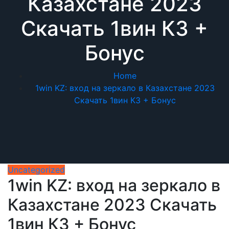
Казахстане 2023
Скачать 1вин КЗ +
Бонус
Home
1win KZ: вход на зеркало в Казахстане 2023
Скачать 1вин КЗ + Бонус
Uncategorized
1win KZ: вход на зеркало в
Казахстане 2023 Скачать
1вин КЗ + Бонус