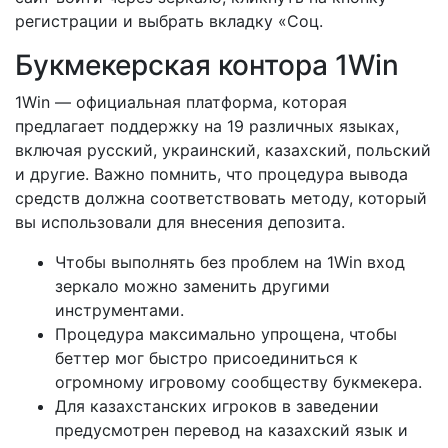
регистрации и выбрать вкладку «Соц.
Букмекерская контора 1Win
1Win — официальная платформа, которая
предлагает поддержку на 19 различных языках,
включая русский, украинский, казахский, польский
и другие. Важно помнить, что процедура вывода
средств должна соответствовать методу, который
вы использовали для внесения депозита.
Чтобы выполнять без проблем на 1Win вход
зеркало можно заменить другими
инструментами.
Процедура максимально упрощена, чтобы
беттер мог быстро присоединиться к
огромному игровому сообществу букмекера.
Для казахстанских игроков в заведении
предусмотрен перевод на казахский язык и