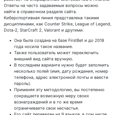
Ответы на часто задаваемые вопросы можно
найти в справочном разделе сайта.
Киберспортивная линия представлена такими
дисциплинами, как Counter Strike, League of Legend,
Dota-2, StarCraft 2, Valorant и другими.
Она была создана на базе FirstBet и до 2018
года носила такое название.
Также пользователь может переключить
внешний вид сайта вручную.
В последнем варианте нужно будет заполнить
несколько полей (имя, дату рождения, номер
телефона, адрес электронной почты и ввести
пароль).
Применяя эту методологию, вы постепенно
сокращаете возможную меру своих
вознаграждений и в то же время
ограничиваете свои несчастья.
Его сайт переведен на 9 языков, в том числе