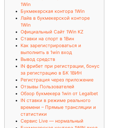
1Win
Букмекерская контора 1Win
Лайв в букмекерской конторе
1Win
Официальный Сайт 1Win KZ
Ставки на спорт в 1Вин
Как зарегистрироваться и
выполнить в 1win вход
Вывод средств
IN фрибет при регистрации, бонус
за регистрацию в БК 1ВИН
Регистрация через приложение
Отзывы Пользователей
Обзор букмекера 1win от Legalbet
IN ставки в режиме реального
времени – Прямые трансляции и
статистики
Сервис Live — нормальный
Букмекерская контора 1WIN вход