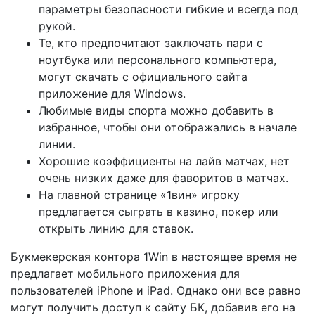
параметры безопасности гибкие и всегда под
рукой.
Те, кто предпочитают заключать пари с
ноутбука или персонального компьютера,
могут скачать с официального сайта
приложение для Windows.
Любимые виды спорта можно добавить в
избранное, чтобы они отображались в начале
линии.
Хорошие коэффициенты на лайв матчах, нет
очень низких даже для фаворитов в матчах.
На главной странице «1вин» игроку
предлагается сыграть в казино, покер или
открыть линию для ставок.
Букмекерская контора 1Win в настоящее время не
предлагает мобильного приложения для
пользователей iPhone и iPad. Однако они все равно
могут получить доступ к сайту БК, добавив его на